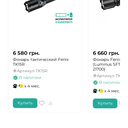
6 580
грн.
6 660
грн.
Фонарь тактический Fenix ​​
Фонарь Fenix TK
TK15R
(Luminus SFT70, 
21700)
Артикул
TK15R
Артикул
TK20
В наличии
В наличии
x 4 мес.
x 4 мес.
Купить
Купить