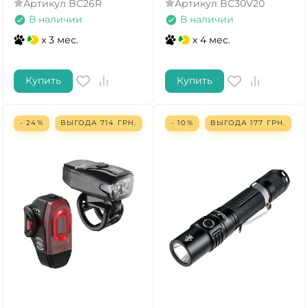
Артикул
BC26R
Артикул
BC30V20
В наличии
В наличии
x 3 мес.
x 4 мес.
Купить
Купить
- 24%
ВЫГОДА
714
ГРН.
- 10%
ВЫГОДА
177
ГРН.