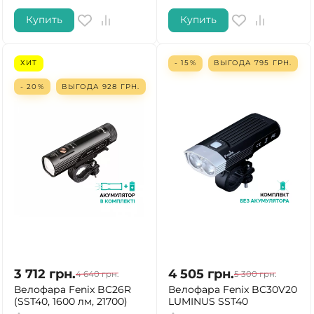
Купить
Купить
ХИТ
- 15%
ВЫГОДА
795
ГРН.
- 20%
ВЫГОДА
928
ГРН.
3 712
грн.
4 505
грн.
4 640
грн.
5 300
грн.
Велофара Fenix BC26R
Велофара Fenix BC30V20
(SST40, 1600 лм, 21700)
LUMINUS SST40