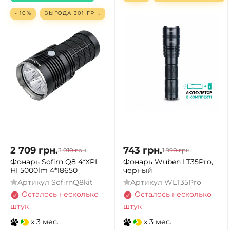
- 10%
ВЫГОДА
301
ГРН.
2 709
грн.
743
грн.
3 010
грн.
1 990
грн.
Фонарь Sofirn Q8 4*XPL
Фонарь Wuben LT35Pro,
HI 5000lm 4*18650
черный
Артикул
SofirnQ8kit
Артикул
WLT35Pro
Осталось несколько
Осталось несколько
штук
штук
x 3 мес.
x 3 мес.