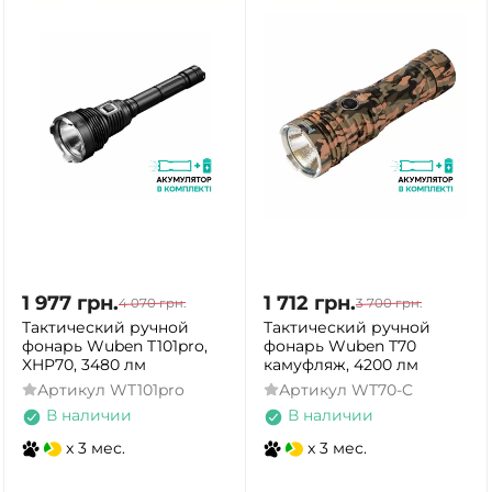
1 977
грн.
1 712
грн.
4 070
грн.
3 700
грн.
Тактический ручной
Тактический ручной
фонарь Wuben T101pro,
фонарь Wuben T70
XHP70, 3480 лм
камуфляж, 4200 лм
Артикул
WT101pro
Артикул
WT70-C
В наличии
В наличии
x 3 мес.
x 3 мес.