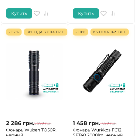
Купить
Купить
- 57%
ВЫГОДА
3 004
ГРН.
- 10%
ВЫГОДА
162
ГРН.
2 286
грн.
1 458
грн.
5 290
грн.
1 620
грн.
Фонарь Wuben TO50R,
Фонарь Wurkkos FC12
черный
SFT40 2000lm, черный