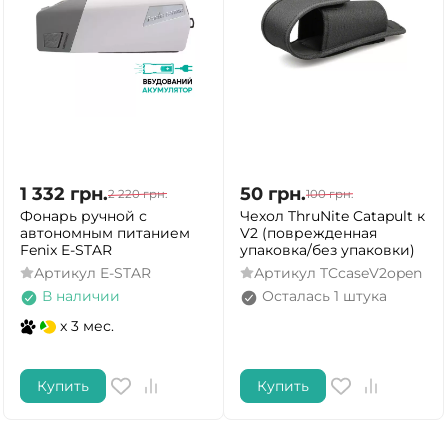
1 332
грн.
50
грн.
2 220
грн.
100
грн.
Фонарь ручной с
Чехол ThruNite Catapult к
автономным питанием
V2 (поврежденная
Fenix E-STAR
упаковка/без упаковки)
Артикул
E-STAR
Артикул
TCcaseV2open
В наличии
Осталась 1 штука
x 3 мес.
Купить
Купить