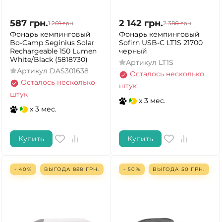
587
грн.
2 142
грн.
1 201
грн.
2 380
грн.
Фонарь кемпинговый
Фонарь кемпинговый
Bo-Camp Seginius Solar
Sofirn USB-C LT1S 21700
Rechargeable 150 Lumen
черный
White/Black (5818730)
Артикул
LT1S
Артикул
DAS301638
Осталось несколько
Осталось несколько
штук
штук
x 3 мес.
x 3 мес.
Купить
Купить
- 40%
ВЫГОДА
888
ГРН.
- 50%
ВЫГОДА
50
ГРН.