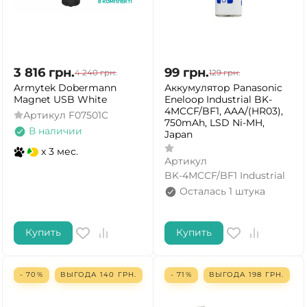
3 816
грн.
99
грн.
4 240
грн.
129
грн.
Armytek Dobermann
Аккумулятор Panasonic
Magnet USB White
Eneloop Industrial BK-
4MCCF/BF1, AAA/(HR03),
Артикул
F07501C
750mAh, LSD Ni-MH,
В наличии
Japan
x 3 мес.
Артикул
BK-4MCCF/BF1 Industrial
Осталась 1 штука
Купить
Купить
- 70%
ВЫГОДА
140
ГРН.
- 71%
ВЫГОДА
198
ГРН.