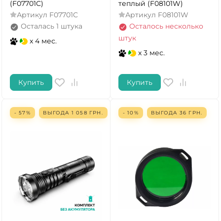
(F07701C)
теплый (F08101W)
Артикул
F07701C
Артикул
F08101W
Осталась 1 штука
Осталось несколько
штук
x 4 мес.
x 3 мес.
Купить
Купить
- 57%
ВЫГОДА
1 058
ГРН.
- 10%
ВЫГОДА
36
ГРН.