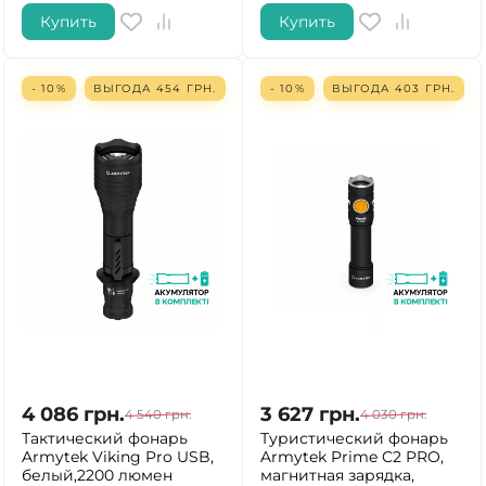
Купить
Купить
- 10%
ВЫГОДА
454
ГРН.
- 10%
ВЫГОДА
403
ГРН.
4 086
грн.
3 627
грн.
4 540
грн.
4 030
грн.
Тактический фонарь
Туристический фонарь
Armytek Viking Pro USB,
Armytek Prime C2 PRO,
белый,2200 люмен
магнитная зарядка,