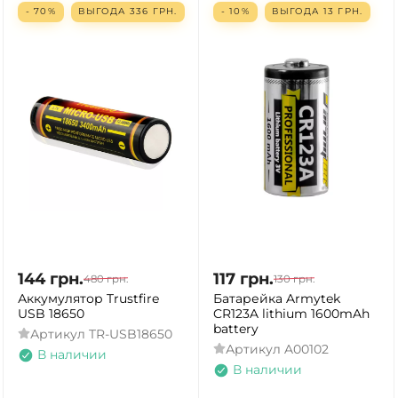
- 70%
ВЫГОДА
336
ГРН.
- 10%
ВЫГОДА
13
ГРН.
144
грн.
117
грн.
480
грн.
130
грн.
Аккумулятор Trustfire
Батарейка Armytek
USB 18650
CR123A lithium 1600mAh
battery
Артикул
TR-USB18650
Артикул
A00102
В наличии
В наличии