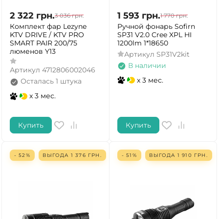
2 322
грн.
1 593
грн.
3 036
грн.
1 770
грн.
Комплект фар Lezyne
Ручной фонарь Sofirn
KTV DRIVE / KTV PRO
SP31 V2.0 Cree XPL HI
SMART PAIR 200/75
1200lm 1*18650
люменов Y13
Артикул
SP31V2kit
В наличии
Артикул
4712806002046
x 3 мес.
Осталась 1 штука
x 3 мес.
Купить
Купить
- 52%
ВЫГОДА
1 376
ГРН.
- 51%
ВЫГОДА
1 910
ГРН.