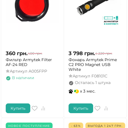
360
грн.
3 798
грн.
400
грн.
4 220
грн.
Фильтр Armytek Filter
Фонарь Armytek Prime
AF-24 RED
C2 PRO Magnet USB
White
Артикул
A005FPP
Артикул
F08101C
В наличии
Осталась 1 штука
x 3 мес.
Купить
Купить
НОВОЕ ПОСТУПЛЕНИЕ
- 63%
ВЫГОДА
1 247
ГРН.