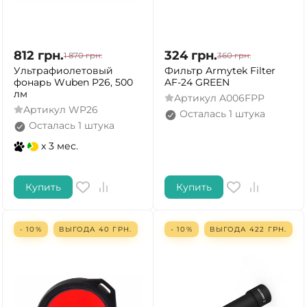
812
грн.
324
грн.
1 870
грн.
360
грн.
Ультрафиолетовый
Фильтр Armytek Filter
фонарь Wuben P26, 500
AF-24 GREEN
лм
Артикул
A006FPP
Артикул
WP26
Осталась 1 штука
Осталась 1 штука
x 3 мес.
Купить
Купить
ДА
НЕТ
- 10%
ВЫГОДА
40
ГРН.
- 10%
ВЫГОДА
422
ГРН.