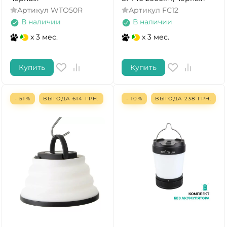
Артикул
WTO50R
Артикул
FC12
В наличии
В наличии
x 3 мес.
x 3 мес.
Купить
Купить
- 51%
ВЫГОДА
614
ГРН.
- 10%
ВЫГОДА
238
ГРН.