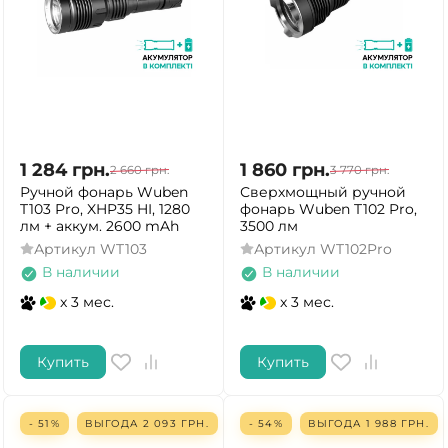
1 284
грн.
1 860
грн.
2 660
грн.
3 770
грн.
Ручной фонарь Wuben
Сверхмощный ручной
T103 Pro, XHP35 HI, 1280
фонарь Wuben T102 Pro,
лм + аккум. 2600 mAh
3500 лм
Артикул
WT103
Артикул
WT102Pro
В наличии
В наличии
x 3 мес.
x 3 мес.
Купить
Купить
- 51%
ВЫГОДА
2 093
ГРН.
- 54%
ВЫГОДА
1 988
ГРН.