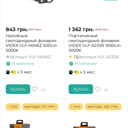
843
грн.
1 362
грн.
937
грн.
1 513
грн.
Налобный
Портативный
светодиодный фонарик
светодиодный фонарик
VIDEX VLF-H046Z 500Lm
VIDEX VLF-A232R 1000Lm
5000K
5000K
Артикул
VLF-H046Z
1.5
Артикул
VLF-A232R
В наличии
В наличии
x 3 мес.
x 3 мес.
Купить
Купить
- 10%
ВЫГОДА
177
ГРН.
- 10%
ВЫГОДА
160
ГРН.