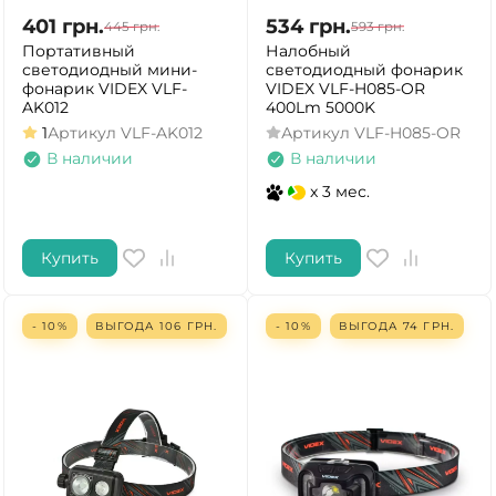
401
грн.
534
грн.
445
грн.
593
грн.
Портативный
Налобный
светодиодный мини-
светодиодный фонарик
фонарик VIDEX VLF-
VIDEX VLF-H085-OR
AK012
400Lm 5000K
1
Артикул
VLF-AK012
Артикул
VLF-H085-OR
В наличии
В наличии
x 3 мес.
Купить
Купить
- 10%
ВЫГОДА
106
ГРН.
- 10%
ВЫГОДА
74
ГРН.
ДА
НЕТ