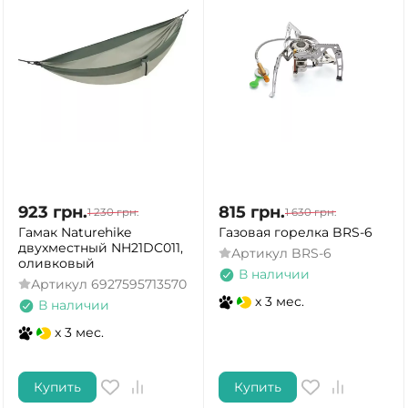
923
грн.
815
грн.
1 230
грн.
1 630
грн.
Гамак Naturehike
Газовая горелка BRS-6
двухместный NH21DC011,
Артикул
BRS-6
оливковый
В наличии
Артикул
6927595713570
x 3 мес.
В наличии
x 3 мес.
Купить
Купить