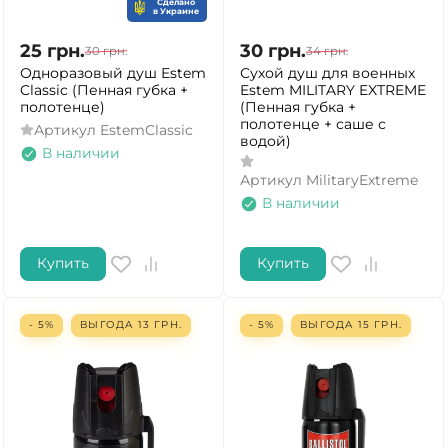
Сделано
в Украине
25
грн.
30
грн.
30
грн.
34
грн.
Одноразовый душ Estem
Сухой душ для военных
Classic (Пенная губка +
Estem MILITARY EXTREME
полотенце)
(Пенная губка +
полотенце + саше с
Артикул
EstemClassic
водой)
В наличии
Артикул
MilitaryExtreme
В наличии
Купить
Купить
- 5%
ВЫГОДА
13
ГРН.
- 5%
ВЫГОДА
15
ГРН.