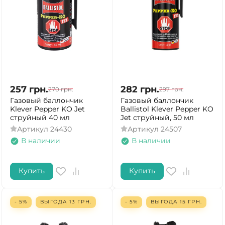
257
грн.
282
грн.
270
грн.
297
грн.
Газовый баллончик
Газовый баллончик
Klever Pepper KO Jet
Ballistol Klever Pepper KO
струйный 40 мл
Jet струйный, 50 мл
Артикул
24430
Артикул
24507
В наличии
В наличии
Купить
Купить
- 5%
ВЫГОДА
13
ГРН.
- 5%
ВЫГОДА
15
ГРН.