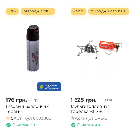
- 5%
ВЫГОДА
9
ГРН.
- 50%
ВЫГОДА
1 625
ГРН.
Сделано
в Украине
176
грн.
1 625
грн.
185
грн.
3 250
грн.
Газовый баллончик
Мультитопливная
Терен-4
горелка BRS-8
5
Артикул
8003808
Артикул
BRS-8
В наличии
В наличии