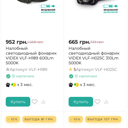
952
грн.
665
грн.
1 058
грн.
739
грн.
Налобный
Налобный
светодиодный фонарик
светодиодный фонарик
VIDEX VLF-H189 600Lm
VIDEX VLF-H025C 310Lm
5000K
5000K
Артикул
VLF-H189
5
Артикул
VLF-H025C
В наличии
В наличии
x 3 мес.
x 3 мес.
Купить
Купить
- 10%
ВЫГОДА
81
ГРН.
- 10%
ВЫГОДА
107
ГРН.