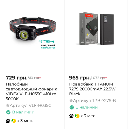
729
грн.
965
грн.
810
грн.
1 072
грн.
Налобный
Повербанк TITANUM
светодиодный фонарик
727S 20000mAh 22.5W
VIDEX VLF-H035C 410Lm
Black
5000K
Артикул
TPB-727S-B
Артикул
VLF-H035C
В наличии
В наличии
x 3 мес.
x 3 мес.