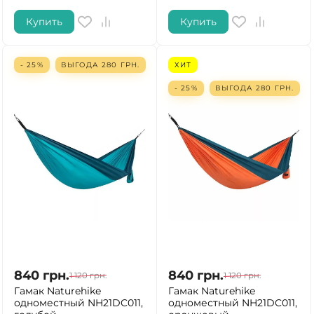
Купить
Купить
- 25%
ВЫГОДА
280
ГРН.
ХИТ
- 25%
ВЫГОДА
280
ГРН.
840
грн.
840
грн.
1 120
грн.
1 120
грн.
Гамак Naturehike
Гамак Naturehike
одноместный NH21DC011,
одноместный NH21DC011,