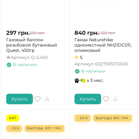
297
грн.
840
грн.
330
грн.
1 120
грн.
Газовый баллон
Гамак Naturehike
резьбовой бутановый
одноместный NH21DC011,
Quest, 450гр
оливковый
Артикул
Q-G450
5
Артикул
6927595713600
В наличии
В наличии
x 3 мес.
Купить
Купить
ХИТ
- 50%
ВЫГОДА
815
ГРН.
- 25%
ВЫГОДА
307
ГРН.