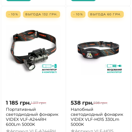
- 10%
ВЫГОДА
132
ГРН.
- 10%
ВЫГОДА
60
ГРН.
1 185
грн.
538
грн.
1 317
грн.
598
грн.
Портативный
Налобный
светодиодный фонарик
светодиодный фонарик
VIDEX VLF-A244RH
VIDEX VLF-H015 330Lm
600Lm 5000K
5000K
Артикул
VLF-A244RH
Артикул
VLF-H015