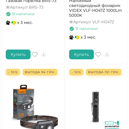
Газовая горелка BRS-73
Налобный
светодиодный фонарик
Артикул
BRS-73
VIDEX VLF-H047Z 1000Lm
В наличии
5000K
Артикул
VLF-H047Z
x 3 мес.
В наличии
x 3 мес.
Купить
Купить
- 10%
ВЫГОДА
94
ГРН.
- 10%
ВЫГОДА
151
ГРН.