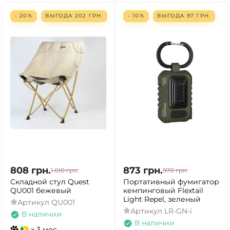
- 20%
ВЫГОДА
202
ГРН.
- 10%
ВЫГОДА
97
ГРН.
808
грн.
873
грн.
1 010
грн.
970
грн.
Складной стул Quest
Портативный фумигатор
QU001 бежевый
кемпинговый Flextail
Light Repel, зеленый
Артикул
QU001
Артикул
LR-GN-i
В наличии
В наличии
x 3 мес.