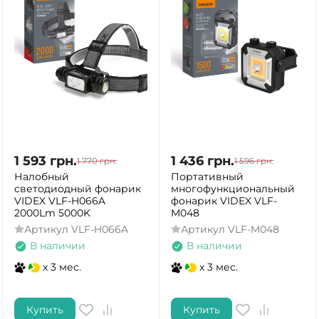
1 593
грн.
1 436
грн.
1 770
грн.
1 596
грн.
Налобный
Портативный
светодиодный фонарик
многофункциональный
VIDEX VLF-H066A
фонарик VIDEX VLF-
2000Lm 5000K
M048
Артикул
VLF-H066A
Артикул
VLF-M048
В наличии
В наличии
x 3 мес.
x 3 мес.
Купить
Купить