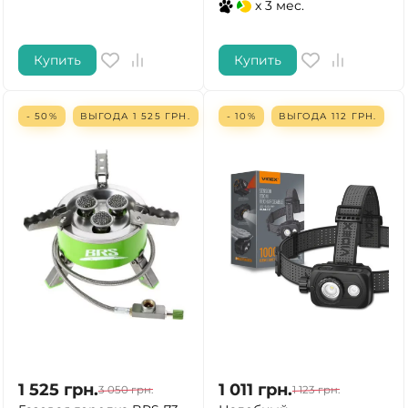
x 3 мес.
Купить
Купить
- 50%
ВЫГОДА
1 525
ГРН.
- 10%
ВЫГОДА
112
ГРН.
1 525
грн.
1 011
грн.
3 050
грн.
1 123
грн.