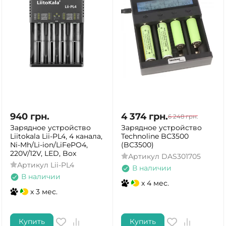
940
грн.
4 374
грн.
6 248
грн.
Зарядное устройство
Зарядное устройство
Liitokala Lii-PL4, 4 канала,
Technoline BC3500
Ni-Mh/Li-ion/LiFePO4,
(BC3500)
220V/12V, LED, Box
Артикул
DAS301705
Артикул
Lii-PL4
В наличии
В наличии
x 4 мес.
x 3 мес.
Купить
Купить