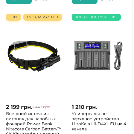
- 10%
ВЫГОДА
243
ГРН.
НОВОЕ ПОСТУПЛЕНИЕ
2 199
грн.
1 210
грн.
2 442
грн.
Внешний источник
Универсальное
питания для налобных
зарядное устройство
фонарей Power Bank
LiitoKala Lii-D4XL EU на 4
Nitecore Carbon Battery™
канала
6K Kit (Карбон, красный