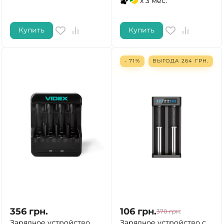
x 3 мес.
Купить
Купить
- 71%
ВЫГОДА
264
ГРН.
356
грн.
106
грн.
370
грн.
Зарядное устройство
Зарядное устройство с