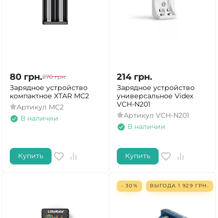
80
грн.
214
грн.
270
грн.
Зарядное устройство
Зарядное устройство
компактное XTAR MC2
универсальное Videx
VCH-N201
Артикул
MC2
Артикул
VCH-N201
В наличии
В наличии
Купить
Купить
- 30%
ВЫГОДА
1 929
ГРН.