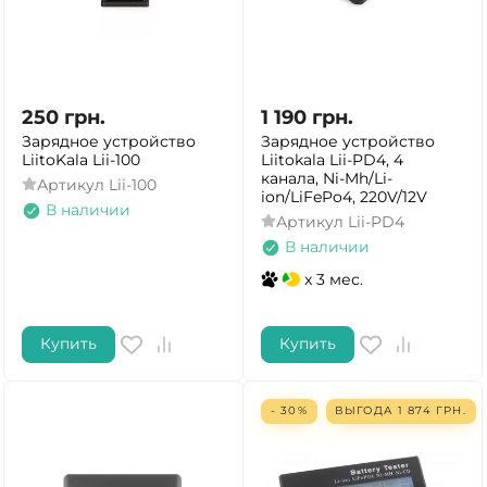
250
грн.
1 190
грн.
Зарядное устройство
Зарядное устройство
LiitoKala Lii-100
Liitokala Lii-PD4, 4
канала, Ni-Mh/Li-
Артикул
Lii-100
ion/LiFePo4, 220V/12V
В наличии
Артикул
Lii-PD4
В наличии
x 3 мес.
Купить
Купить
- 30%
ВЫГОДА
1 874
ГРН.