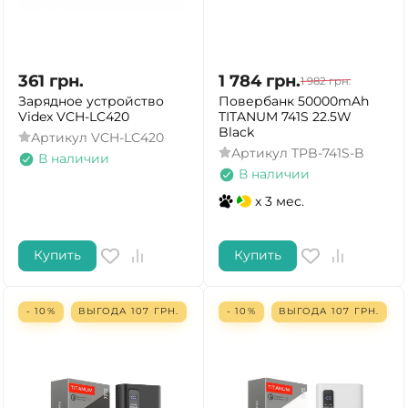
361
грн.
1 784
грн.
1 982
грн.
Зарядное устройство
Повербанк 50000mAh
Videx VCH-LC420
TITANUM 741S 22.5W
Black
Артикул
VCH-LC420
Артикул
TPB-741S-B
В наличии
В наличии
x 3 мес.
Купить
Купить
- 10%
ВЫГОДА
107
ГРН.
- 10%
ВЫГОДА
107
ГРН.