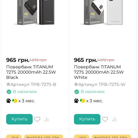
965
грн.
965
грн.
1 072
грн.
1 072
грн.
Повербанк TITANUM
Повербанк TITANUM
727S 20000mAh 22.5W
727S 20000mAh 22.5W
Black
White
Артикул
TPB-727S-B
Артикул
TPB-727S-W
В наличии
В наличии
x 3 мес.
x 3 мес.
Купить
Купить
- 10%
ВЫГОДА
130
ГРН.
- 10%
ВЫГОДА
130
ГРН.