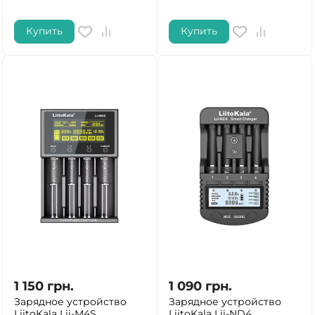
Купить
Купить
1 150
грн.
1 090
грн.
Зарядное устройство
Зарядное устройство
LiitoKala Lii-M4S
LiitoKala Lii-ND4