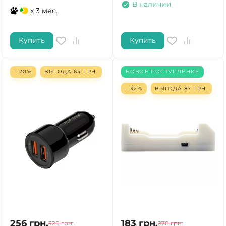
В наличии
x 3 мес.
Купить
Купить
- 20%
ВЫГОДА
64
ГРН.
НОВОЕ ПОСТУПЛЕНИЕ
- 32%
ВЫГОДА
87
ГРН.
256
грн.
183
грн.
320
грн.
270
грн.