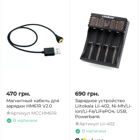
470
грн.
690
грн.
Магнитный кабель для
Зарядное устройство
зарядки HM61R V2.0
Liitokala Lii-402, Ni-Mh/Li-
ion/Li-Fe/LiFePO4, USB,
Артикул
MCCHM61R
Powerbank
В наличии
Артикул
Lii-402
В наличии