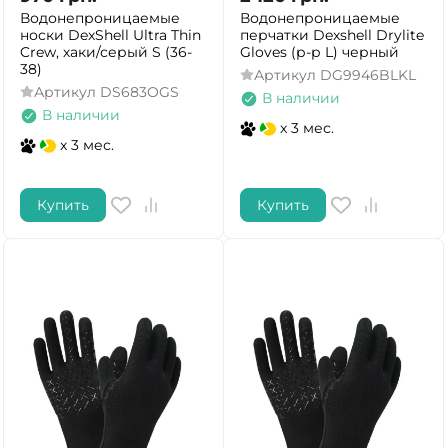
Водонепроницаемые
Водонепроницаемые
носки DexShell Ultra Thin
перчатки Dexshell Drylite
Crew, хаки/серый S (36-
Gloves (р-р L) черный
38)
Артикул
DG9946BLKL
Артикул
DS683OGS
В наличии
В наличии
x 3 мес.
x 3 мес.
Купить
Купить
ДА
НЕТ