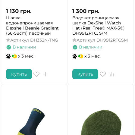
1 130
грн.
1 300
грн.
Шапка
Водонепроницаемая
водонепроницаемая
шапка DexShell Watch
Dexshell Beanie Gradient
Hat (Real Tree® MAX-5®)
(56-58cm) песочный
DH9912RTC, S/M
Артикул
DH332N-TNG
Артикул
DH9912RTCSM
В наличии
В наличии
x 3 мес.
x 3 мес.
Купить
Купить