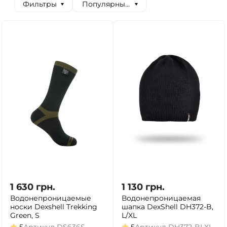
Фильтры
Популярные сначала
1 630
грн.
1 130
грн.
Водонепроницаемые
Водонепроницаемая
носки Dexshell Trekking
шапка DexShell DH372-B,
Green, S
L/XL