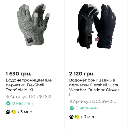
1 630
грн.
2 120
грн.
Водонепроницаемые
Водонепроницаемые
перчатки DexShell
перчатки Dexshell Ultra
TechShield, XL
Weather Outdoor Gloves,
L
Артикул
DG478TSXL
Артикул
DGCS9401L
В наличии
В наличии
x 3 мес.
x 3 мес.