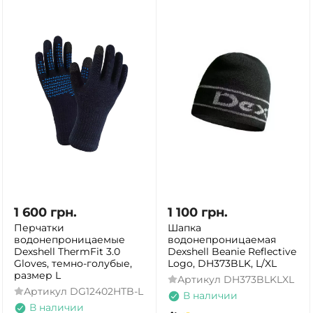
1 600
грн.
1 100
грн.
Перчатки
Шапка
водонепроницаемые
водонепроницаемая
Dexshell ThermFit 3.0
Dexshell Beanie Reflective
Gloves, темно-голубые,
Logo, DH373BLK, L/XL
размер L
Артикул
DH373BLKLXL
Артикул
DG12402HTB-L
В наличии
В наличии