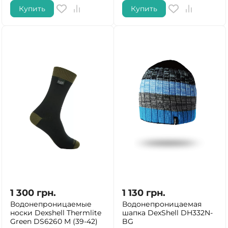
Купить
Купить
1 300
грн.
1 130
грн.
Водонепроницаемые
Водонепроницаемая
носки Dexshell Thermlite
шапка DexShell DH332N-
Green DS6260 M (39-42)
BG