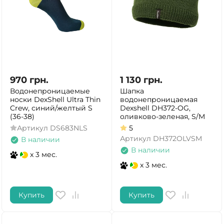
970
грн.
1 130
грн.
Водонепроницаемые
Шапка
носки DexShell Ultra Thin
водонепроницаемая
Crew, синий/желтый S
Dexshell DH372-OG,
(36-38)
оливково-зеленая, S/M
Артикул
DS683NLS
5
Артикул
DH372OLVSM
В наличии
В наличии
x 3 мес.
x 3 мес.
Купить
Купить