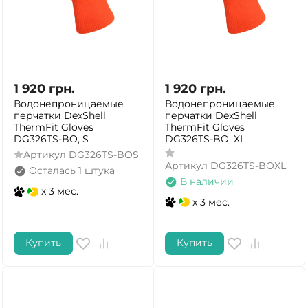
1 920
грн.
1 920
грн.
Водонепроницаемые
Водонепроницаемые
перчатки DexShell
перчатки DexShell
ThermFit Gloves
ThermFit Gloves
DG326TS-BO, S
DG326TS-BO, XL
Артикул
DG326TS-BOS
Артикул
DG326TS-BOXL
Осталась 1 штука
В наличии
x 3 мес.
x 3 мес.
Купить
Купить