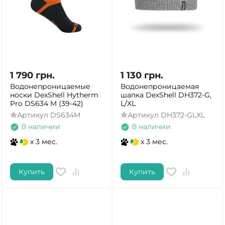
1 790
грн.
1 130
грн.
Водонепроницаемые
Водонепроницаемая
носки DexShell Hytherm
шапка DexShell DH372-G,
Pro DS634 M (39-42)
L/XL
Артикул
DS634M
Артикул
DH372-GLXL
В наличии
В наличии
x 3 мес.
x 3 мес.
Купить
Купить