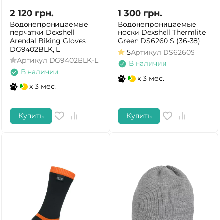
2 120
грн.
1 300
грн.
Водонепроницаемые
Водонепроницаемые
перчатки Dexshell
носки Dexshell Thermlite
Arendal Biking Gloves
Green DS6260 S (36-38)
DG9402BLK, L
5
Артикул
DS6260S
Артикул
DG9402BLK-L
В наличии
В наличии
x 3 мес.
x 3 мес.
Купить
Купить