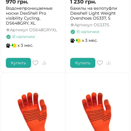
970
грн.
1 230
грн.
Водонепроницаемые
Бахилы на велотуфли
носки DexShell Pro
Dexshell Light Weight
visibility Cycling,
Overshoes OS337, S
DS648GRY, XL
Артикул
OS337S
Артикул
DS648GRYXL
В наличии
В наличии
x 3 мес.
x 3 мес.
Купить
Купить