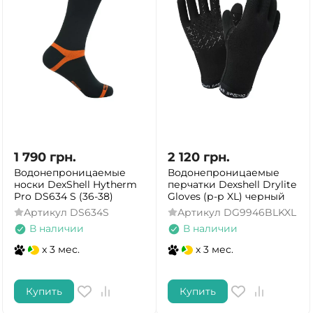
1 790
грн.
2 120
грн.
Водонепроницаемые
Водонепроницаемые
носки DexShell Hytherm
перчатки Dexshell Drylite
Pro DS634 S (36-38)
Gloves (р-р XL) черный
Артикул
DS634S
Артикул
DG9946BLKXL
В наличии
В наличии
x 3 мес.
x 3 мес.
Купить
Купить