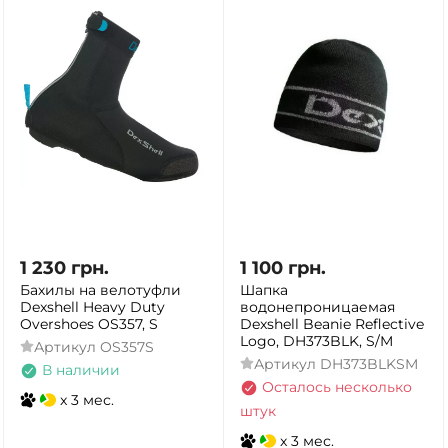
1 230
грн.
1 100
грн.
Бахилы на велотуфли
Шапка
Dexshell Heavy Duty
водонепроницаемая
Overshoes OS357, S
Dexshell Beanie Reflective
Logo, DH373BLK, S/M
Артикул
OS357S
Артикул
DH373BLKSM
В наличии
Осталось несколько
x 3 мес.
штук
x 3 мес.