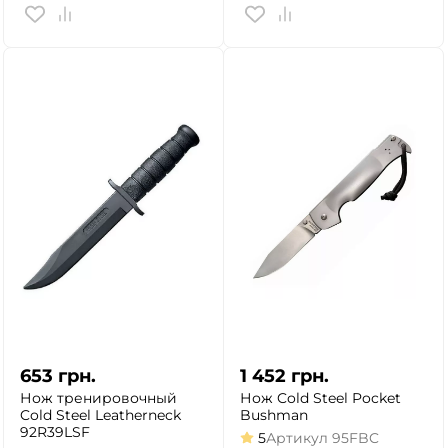
653
грн.
1 452
грн.
Нож тренировочный
Нож Cold Steel Pocket
Cold Steel Leatherneck
Bushman
92R39LSF
5
Артикул
95FBC