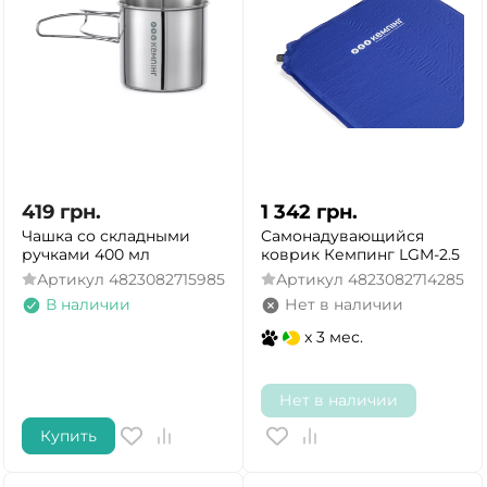
419
грн.
1 342
грн.
Чашка со складными
Cамонадувающийся
ручками 400 мл
коврик Кемпинг LGM-2.5
Артикул
4823082715985
Артикул
4823082714285
В наличии
Нет в наличии
x 3 мес.
Нет в наличии
Купить