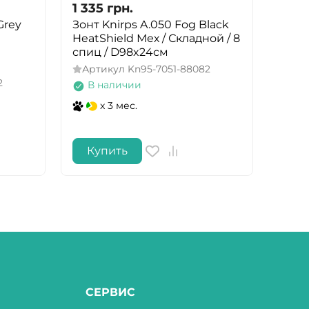
1 335
грн.
1 33
Grey
Зонт Knirps A.050 Fog Black
Зонт
HeatShield Мех / Складной / 8
HeatS
спиц / D98x24см
спиц
Артикул
Kn95-7051-88082
Арт
2
В наличии
В 
x 3 мес.
Купить
Ку
СЕРВИС