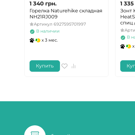
1 340
грн.
1 335
Горелка Naturehike складная
Зонт 
NH21RJ009
HeatS
спиц 
Артикул
6927595701997
Арт
В наличии
В н
x 3 мес.
x
Купить
Ку