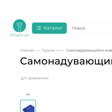
Каталог
Главная
Туризм
Cамонадувающийся ковр
Cамонадувающий
К сравнению