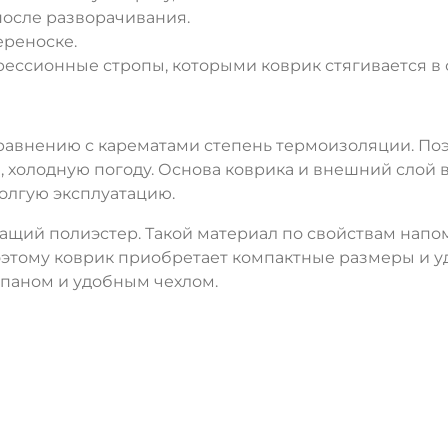
после разворачивания.
ереноске.
ессионные стропы, которыми коврик стягивается в 
ДА
НЕТ
равнению с карематами степень термоизоляции. Поэ
, холодную погоду. Основа коврика и внешний слой
долгую эксплуатацию.
ащий полиэстер. Такой материал по свойствам напо
Поэтому коврик приобретает компактные размеры и у
паном и удобным чехлом.