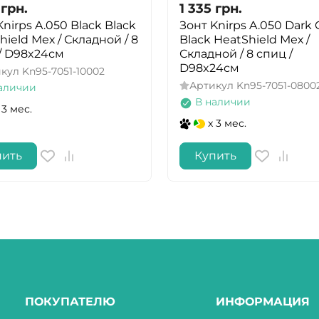
грн.
1 335
грн.
Knirps A.050 Black Black
Зонт Knirps A.050 Dark 
hield Мех / Складной / 8
Black HeatShield Мех /
/ D98x24см
Складной / 8 спиц /
D98x24см
икул
Kn95-7051-10002
Артикул
Kn95-7051-0800
аличии
В наличии
 3 мес.
x 3 мес.
пить
Купить
ПОКУПАТЕЛЮ
ИНФОРМАЦИЯ