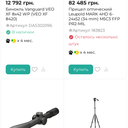
12 792
грн.
82 485
грн.
Бинокль Vanguard VEO
Прицел оптический
XF 8x42 WP (VEO XF
Leupold MARK 4HD 6-
8420)
24x52 (34 mm) M5C3 FFP
PR2-MIL
Артикул
DAS302096
Артикул
183823
В наличии
Осталось несколько
x 4 мес.
штук
x 4 мес.
Купить
Купить