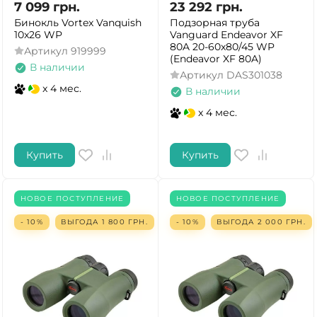
7 099
грн.
23 292
грн.
Бинокль Vortex Vanquish
Подзорная труба
10x26 WP
Vanguard Endeavor XF
80A 20-60x80/45 WP
Артикул
919999
(Endeavor XF 80A)
В наличии
Артикул
DAS301038
x 4 мес.
В наличии
x 4 мес.
Купить
Купить
НОВОЕ ПОСТУПЛЕНИЕ
НОВОЕ ПОСТУПЛЕНИЕ
- 10%
ВЫГОДА
1 800
ГРН.
- 10%
ВЫГОДА
2 000
ГРН.