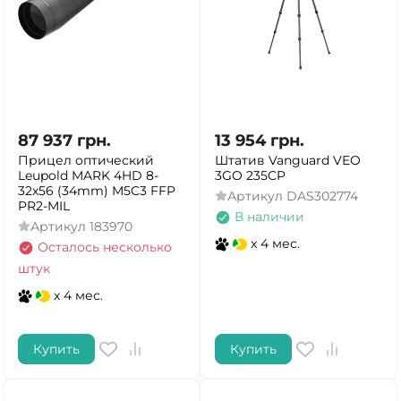
ДА
НЕТ
87 937
грн.
13 954
грн.
Прицел оптический
Штатив Vanguard VEO
Leupold MARK 4HD 8-
3GO 235CP
32x56 (34mm) M5C3 FFP
Артикул
DAS302774
PR2-MIL
В наличии
Артикул
183970
x 4 мес.
Осталось несколько
штук
x 4 мес.
Купить
Купить