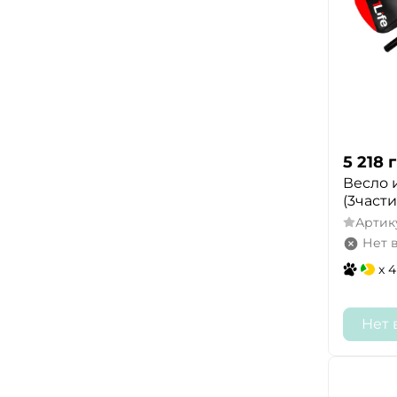
5 218
г
Весло 
(3части)
Артик
Нет 
x 4
Нет 