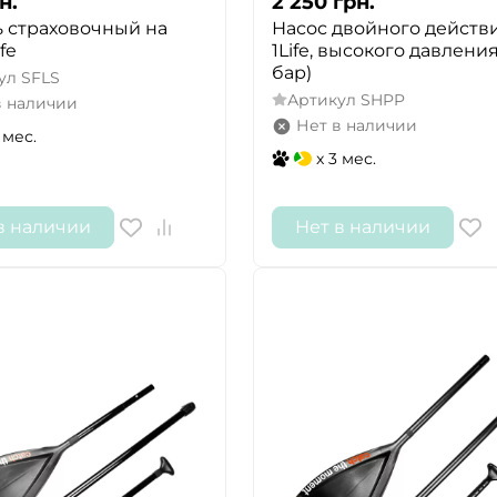
н.
2 250
грн.
 страховочный на
Насос двойного действ
fe
1Life, высокого давления 
бар)
ул
SFLS
Артикул
SHPP
в наличии
Нет в наличии
 мес.
x 3 мес.
в наличии
Нет в наличии