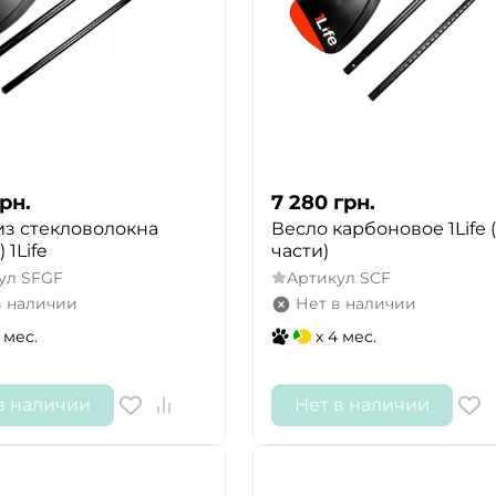
рн.
7 280
грн.
из стекловолокна
Весло карбоновое 1Life 
 1Life
части)
ул
SFGF
Артикул
SCF
в наличии
Нет в наличии
 мес.
x 4 мес.
в наличии
Нет в наличии