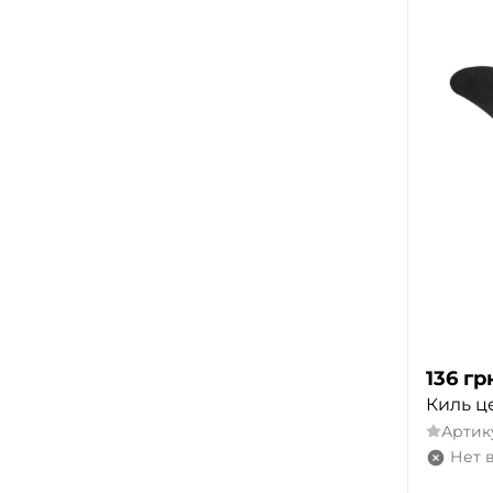
136
гр
Киль ц
Артик
Нет 