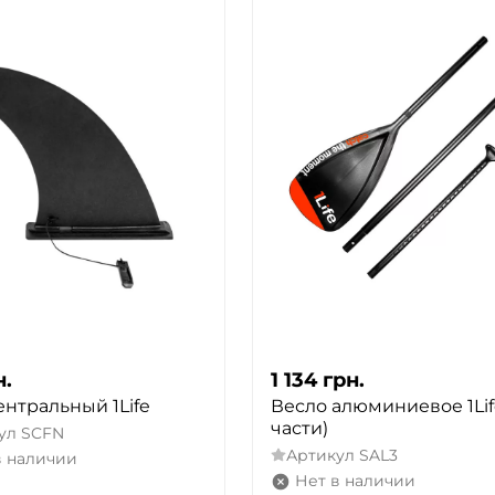
н.
1 134
грн.
ентральный 1Life
Весло алюминиевое 1Lif
части)
ул
SCFN
Артикул
SAL3
в наличии
Нет в наличии