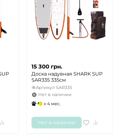
15 300
грн.
SUP
Доска надувная SHARK SUP
SAR335 335см
Артикул
SAR335
Нет в наличии
x 4 мес.
Нет в наличии