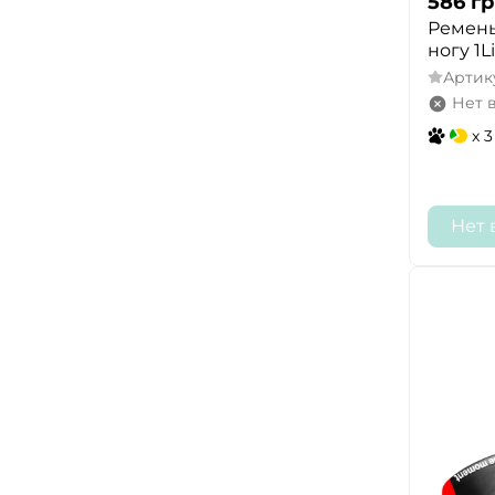
586
гр
Ремень
ногу 1Li
Артик
Нет 
x 3
Нет 