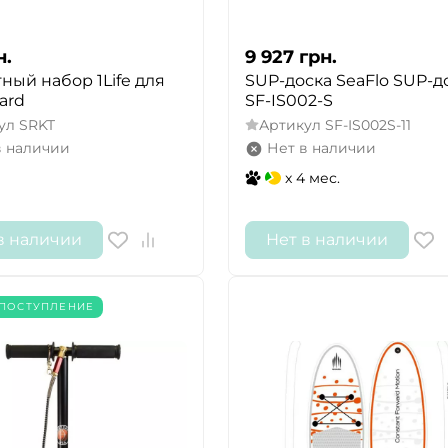
н.
9 927
грн.
ный набор 1Life для
SUP-доска SeaFlo SUP-
ard
SF-IS002-S
ул
SRKT
Артикул
SF-IS002S-11
в наличии
Нет в наличии
x 4 мес.
в наличии
Нет в наличии
ПОСТУПЛЕНИЕ