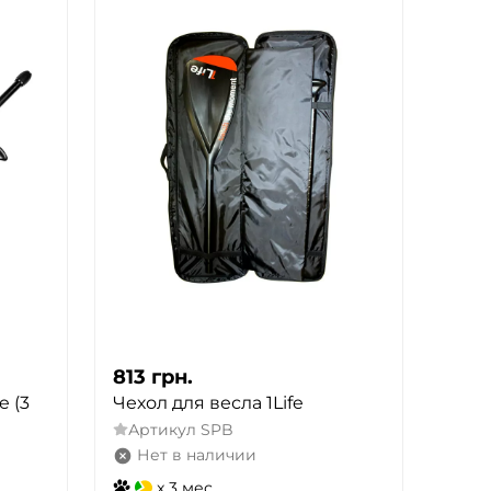
813
грн.
e (3
Чехол для весла 1Life
Артикул
SPB
Нет в наличии
x 3 мес.