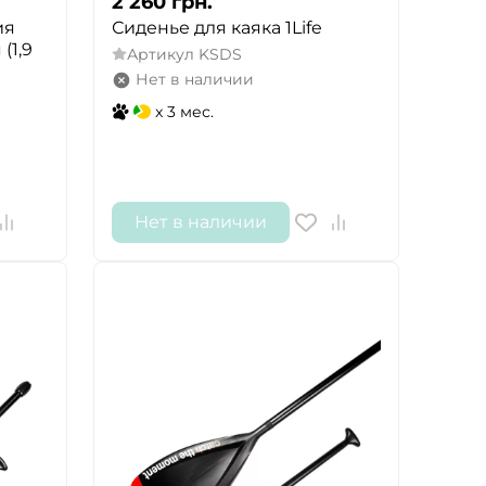
2 260
грн.
ия
Сиденье для каяка 1Life
(1,9
Артикул
KSDS
Нет в наличии
x 3 мес.
Нет в наличии