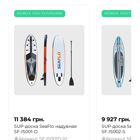
НОВОЕ ПОСТУПЛЕНИЕ
НОВОЕ ПОСТУПЛ
11 384
грн.
9 927
грн.
SUP-доска SeaFlo надувная
SUP-доска SeaF
SF-IS001-D
SF-IS002-S
Артикул
SF-IS001D-10
Артикул
SF-IS0