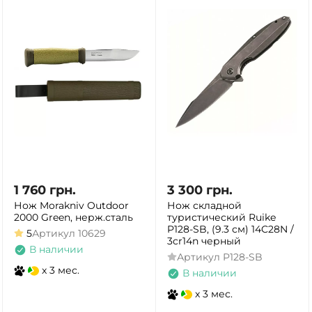
1 760
грн.
3 300
грн.
Нож Morakniv Outdoor
Нож складной
2000 Green, нерж.сталь
туристический Ruike
P128-SB, (9.3 см) 14C28N /
5
Артикул
10629
3cr14n черный
В наличии
Артикул
P128-SB
x 3 мес.
В наличии
x 3 мес.