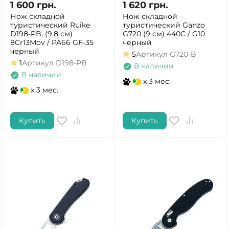
1 600
грн.
1 620
грн.
Нож складной
Нож складной
туристический Ruike
туристический Ganzo
D198-PB, (9.8 см)
G720 (9 см) 440C / G10
8Cr13Mov / PA66 GF-35
черный
черный
5
Артикул
G720-B
1
Артикул
D198-PB
В наличии
В наличии
x 3 мес.
x 3 мес.
Купить
Купить