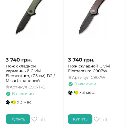
3 740
грн.
3 740
грн.
Нож складной
Нож складной Civivi
карманный Civivi
Elementum C907W
Elementum, (7.5 см) D2 /
Артикул
C907W
Micarta зеленый
В наличии
Артикул
C907T-E
x 3 мес.
В наличии
x 3 мес.
Купить
Купить