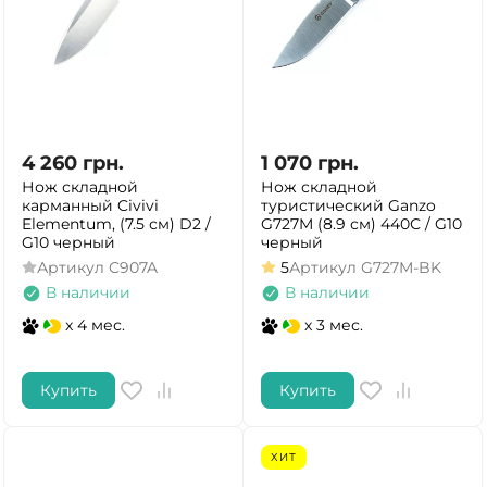
4 260
грн.
1 070
грн.
Нож складной
Нож складной
карманный Civivi
туристический Ganzo
Elementum, (7.5 см) D2 /
G727M (8.9 см) 440С / G10
G10 черный
черный
Артикул
C907A
5
Артикул
G727M-BK
В наличии
В наличии
x 4 мес.
x 3 мес.
Купить
Купить
ХИТ