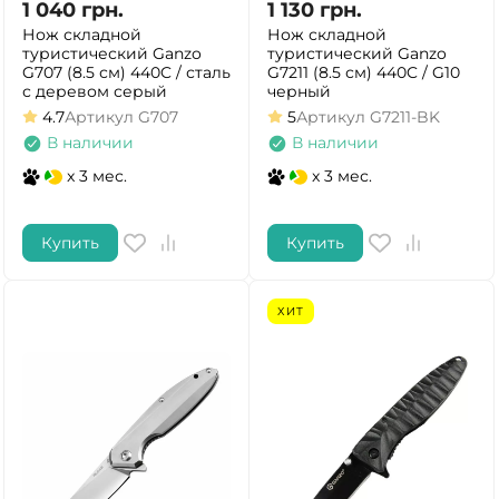
1 040
грн.
1 130
грн.
Нож складной
Нож складной
туристический Ganzo
туристический Ganzo
G707 (8.5 см) 440C / сталь
G7211 (8.5 см) 440C / G10
с деревом серый
черный
4.7
Артикул
G707
5
Артикул
G7211-BK
В наличии
В наличии
x 3 мес.
x 3 мес.
Купить
Купить
ХИТ
ДА
НЕТ