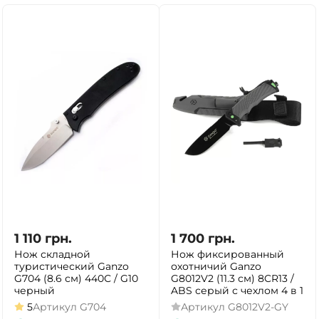
1 110
грн.
1 700
грн.
Нож складной
Нож фиксированный
туристический Ganzo
охотничий Ganzo
G704 (8.6 см) 440С / G10
G8012V2 (11.3 см) 8CR13 /
черный
ABS серый с чехлом 4 в 1
5
Артикул
G704
Артикул
G8012V2-GY