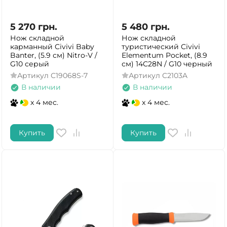
5 270
грн.
5 480
грн.
Нож складной
Нож складной
карманный Civivi Baby
туристический Civivi
Banter, (5.9 см) Nitro-V /
Elementum Pocket, (8.9
G10 серый
см) 14C28N / G10 черный
Артикул
C19068S-7
Артикул
C2103A
В наличии
В наличии
x 4 мес.
x 4 мес.
Купить
Купить