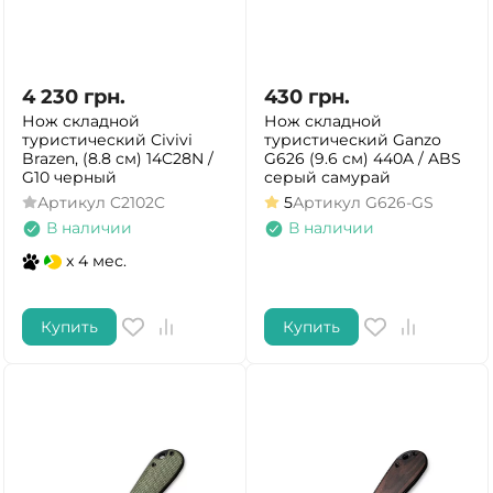
4 230
грн.
430
грн.
Нож складной
Нож складной
туристический Civivi
туристический Ganzo
Brazen, (8.8 см) 14C28N /
G626 (9.6 см) 440A / ABS
G10 черный
серый самурай
Артикул
C2102C
5
Артикул
G626-GS
В наличии
В наличии
x 4 мес.
Купить
Купить