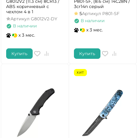
G8012V2 (11.3 см) 8CR13 /
P801-SF, (8.6 см) 14C28N /
ABS коричневый с
3cr14n серый
чехлом 4 в 1
5
Артикул
P801-SF
Артикул
G8012V2-DY
В наличии
В наличии
x 3 мес.
x 3 мес.
Купить
Купить
ХИТ