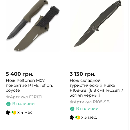
5 400
грн.
3 130
грн.
Нож Peltonen M07,
Нож складной
покрытие PTFE Teflon,
туристический Ruike
coyote
P108-SB, (8.8 см) 14C28N /
3cr14n черный
Артикул
FJP121
Артикул
P108-SB
В наличии
В наличии
x 4 мес.
x 3 мес.