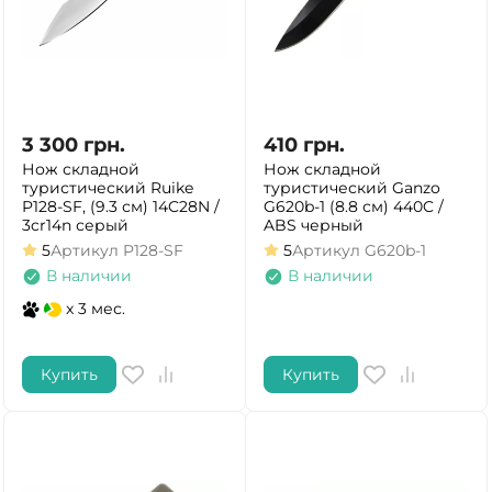
3 300
грн.
410
грн.
Нож складной
Нож складной
туристический Ruike
туристический Ganzo
P128-SF, (9.3 см) 14C28N /
G620b-1 (8.8 см) 440C /
3cr14n серый
ABS черный
5
Артикул
P128-SF
5
Артикул
G620b-1
В наличии
В наличии
x 3 мес.
Купить
Купить