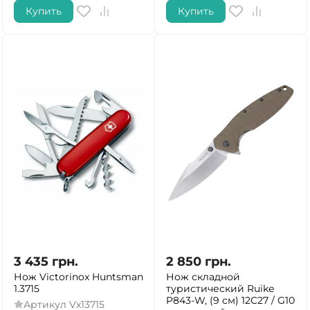
Купить
Купить
3 435
грн.
2 850
грн.
Нож Victorinox Huntsman
Нож складной
1.3715
туристический Ruike
P843-W, (9 см) 12C27 / G10
Артикул
Vx13715