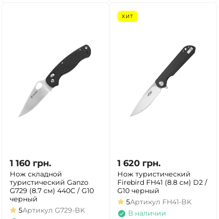
ХИТ
1 160
грн.
1 620
грн.
Нож складной
Нож туристический
туристический Ganzo
Firebird FH41 (8.8 см) D2 /
G729 (8.7 см) 440C / G10
G10 черный
черный
5
Артикул
FH41-BK
5
Артикул
G729-BK
В наличии