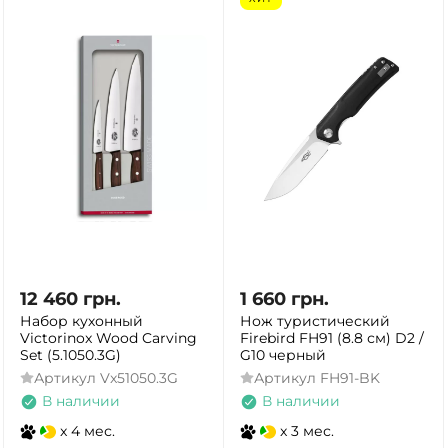
12 460
грн.
1 660
грн.
Набор кухонный
Нож туристический
Victorinox Wood Carving
Firebird FH91 (8.8 см) D2 /
Set (5.1050.3G)
G10 черный
Артикул
Vx51050.3G
Артикул
FH91-BK
В наличии
В наличии
x 4 мес.
x 3 мес.