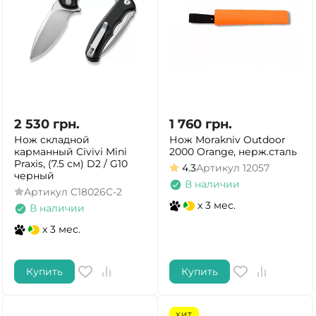
2 530
грн.
1 760
грн.
Нож складной
Нож Morakniv Outdoor
карманный Civivi Mini
2000 Orange, нерж.сталь
Praxis, (7.5 см) D2 / G10
4.3
Артикул
12057
черный
В наличии
Артикул
C18026C-2
x 3 мес.
В наличии
x 3 мес.
Купить
Купить
ХИТ