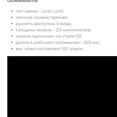
Особенности:
тип замка – Liner Lock;
заточка лезвия прямая;
рукоять доступны 4 вида;
толщина лезвия – 3,5 миллиметра;
клинок выполнен из стали D2;
длина в рабочем положении – 202 мм.;
вес ножа составляет 101 грамм.
ДА
НЕТ