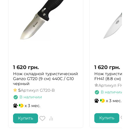
1 620
грн.
1 620
грн.
Нож складной туристический
Нож туристическ
Ganzo G720 (9 см) 440C / G10
FH41 (8.8 см) D2
черный
Артикул
FH41
5
Артикул
G720-B
В наличии
В наличии
x 3 мес.
x 3 мес.
Купить
Купить