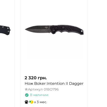
2 320
грн.
Нож Boker Intention II Dagger
Артикул
01BO796
В наличии
x 3 мес.