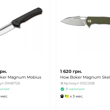
рн.
1 620
грн.
ker Magnum Mobius
Нож Boker Magnum Skel
ул
01MB726
Артикул
01SC008
личии
В наличии
 мес.
x 3 мес.