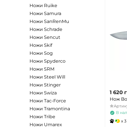
Ножи Ruike
Ножи Samura
Ножи SanRenMu
Ножи Schrade
Ножи Sencut
Ножи Skif
Ножи Sog
Ножи Spyderco
Ножи SRM
Ножи Steel Will
Ножи Stinger
1 620
г
Ножи Swiza
Нож Bo
Ножи Tac-Force
Артик
Ножи Tramontina
В на
Ножи Tribe
x 3
Ножи Umarex