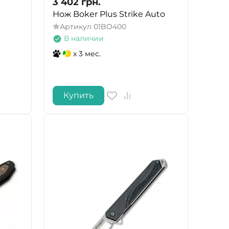
3 402
грн.
Нож Boker Plus Strike Auto
Артикул
01BO400
В наличии
x 3 мес.
Купить