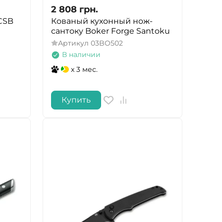
2 808
грн.
CSB
Кованый кухонный нож-
сантоку Boker Forge Santoku
Артикул
03BO502
В наличии
x 3 мес.
Купить