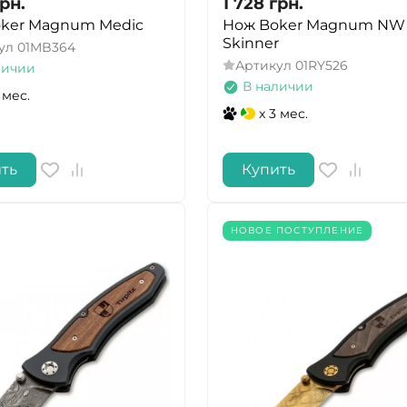
рн.
1 728
грн.
ker Magnum Medic
Нож Boker Magnum NW
Skinner
ул
01MB364
Артикул
01RY526
личии
В наличии
 мес.
x 3 мес.
ть
Купить
НОВОЕ ПОСТУПЛЕНИЕ