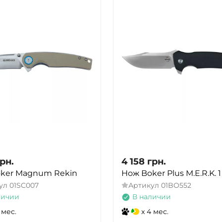
ДА
НЕТ
рн.
4 158
грн.
ker Magnum Rekin
Нож Boker Plus M.E.R.K. 1
ул
01SC007
Артикул
01BO552
личии
В наличии
 мес.
x 4 мес.