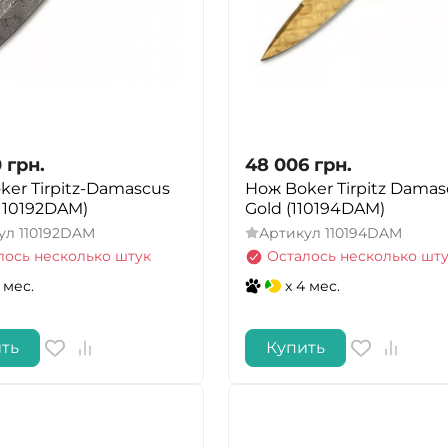
0
грн.
48 006
грн.
ker Tirpitz-Damascus
Нож Boker Tirpitz Damas
110192DAM)
Gold (110194DAM)
ул
110192DAM
Артикул
110194DAM
лось несколько штук
Осталось несколько шт
 мес.
x 4 мес.
ть
Купить