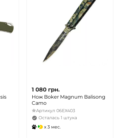
1 080
грн.
sis
Нож Boker Magnum Balisong
Camo
Артикул
06EX403
Осталась 1 штука
x 3 мес.