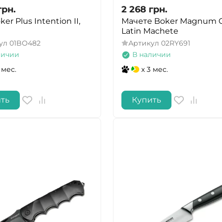
грн.
2 268
грн.
er Plus Intention II,
Мачете Boker Magnum 
Latin Machete
ул
01BO482
Артикул
02RY691
личии
В наличии
 мес.
x 3 мес.
ть
Купить