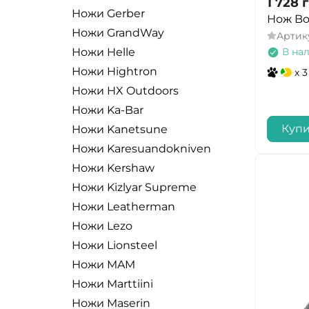
1 728
г
Ножи Gerber
Нож Bo
Ножи GrandWay
Артик
В на
Ножи Helle
Ножи Hightron
x 3
Ножи HX Outdoors
Ножи Ka-Bar
Купи
Ножи Kanetsune
Ножи Karesuandokniven
Ножи Kershaw
Ножи Kizlyar Supreme
Ножи Leatherman
Ножи Lezo
Ножи Lionsteel
Ножи MAM
Ножи Marttiini
Ножи Maserin