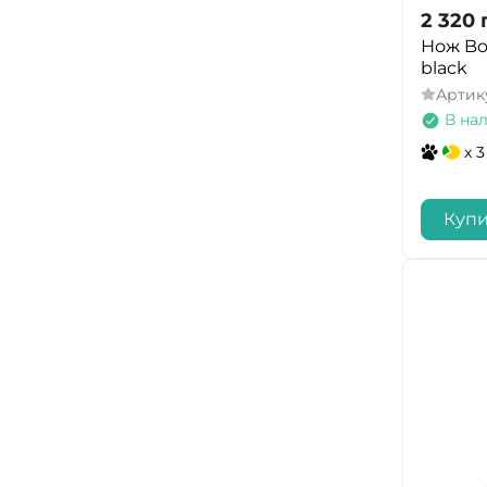
2 320
Нож Bok
black
Артик
В на
x 3
Купи