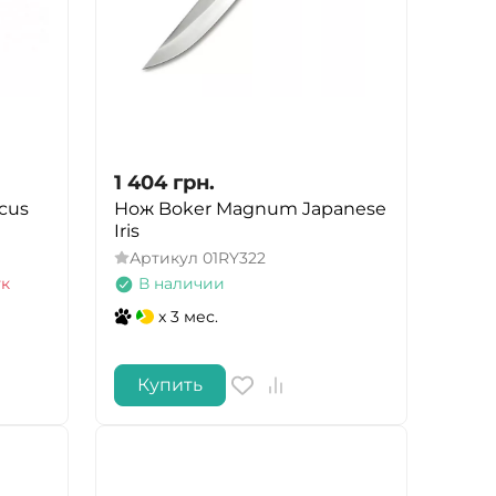
1 404
грн.
cus
Нож Boker Magnum Japanese
Iris
Артикул
01RY322
ук
В наличии
x 3 мес.
Купить