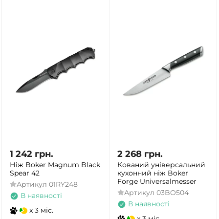
1 242
грн.
2 268
грн.
Нiж Boker Magnum Black
Кований універсальний
Spear 42
кухонний ніж Boker
Forge Universalmesser
Артикул
01RY248
Артикул
03BO504
В наявності
В наявності
x 3 міс.
x 3 міс.