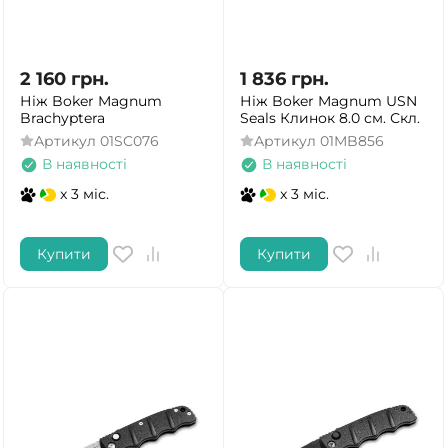
ТАК
НІ
2 160
грн.
1 836
грн.
Ніж Boker Magnum
Ніж Boker Magnum USN
Brachyptera
Seals Клинок 8.0 см. Скл.
Артикул
01SC076
Артикул
01MB856
В наявності
В наявності
x 3 міс.
x 3 міс.
Купити
Купити