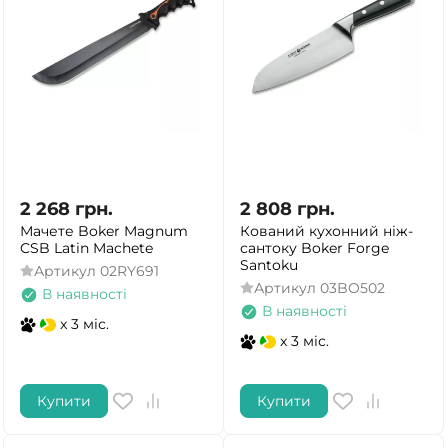
2 268
грн.
2 808
грн.
Мачете Boker Magnum
Кований кухонний ніж-
CSB Latin Machete
сантоку Boker Forge
Santoku
Артикул
02RY691
Артикул
03BO502
В наявності
В наявності
x 3 міс.
x 3 міс.
Купити
Купити