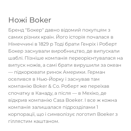
Ножі Boker
Бренд "Бокер" давно відомий покупцям з
самих різних країн. Його історія почалася в
Німеччині в 1829 р Тоді брати Генріх і Роберт
Бокер заснували виробництво, де випускали
шаблі. Пізніше компанія переорієнтувалася на
випуск ножів, а самі брати вирушили за океан
— підкорювати ринок Америки. Герман
оселився в Нью-Йорку і заснував там
компанію Boker & Co. Роберт же переїхав
спочатку в Канаду, а після — в Мехіко, де
відкрив компанію Casa Boeker. І все ж кожна
компанія залишалася підрозділами 1
корпорації, що і символізує логотип Boeker з
гіллястим каштаном.