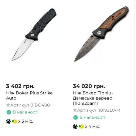
3 402
грн.
34 020
грн.
Ніж Boker Plus Strike
Ніж Бокер Тірпіц-
Auto
Дамаське дерево
(110192dam)
Артикул
01BO400
Артикул
110192DAM
В наявності
В наявності
x 3 міс.
x 4 міс.