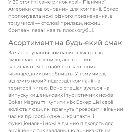
У 20 столітті саме ринок країн Північної
Америки став основним для компанії. Бокер
пропонувала ножі різного призначення, в
тому числі — столові прилади, ножиці,
бритвені леза і навіть плоскогубці.
Асортимент на будь-який смак
За час існування компанія кілька разів
змінювала власників, але і понині
залишається 1 з найбільш успішних
міжнародних виробництв. У тому числі,
відкрито новий підрозділ компанії на
території Китаю. Воно спеціалізується на
випуску кишенькових і туристичних ножів
Boker Magnum. Купити ніж Бокер цієї серії
воліють люди, які прагнуть проводити вільний
час на природі. Адже ці компактні і
функціональні ножі відмінно підходять для
вирішення тих завдань, що виникають на