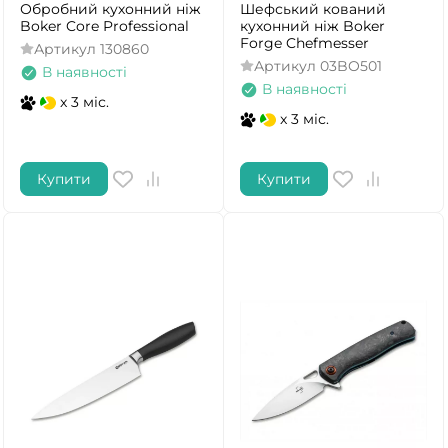
Обробний кухонний ніж
Шефський кований
Boker Core Professional
кухонний ніж Boker
Forge Chefmesser
Артикул
130860
Артикул
03BO501
В наявності
В наявності
x 3 міс.
x 3 міс.
Купити
Купити