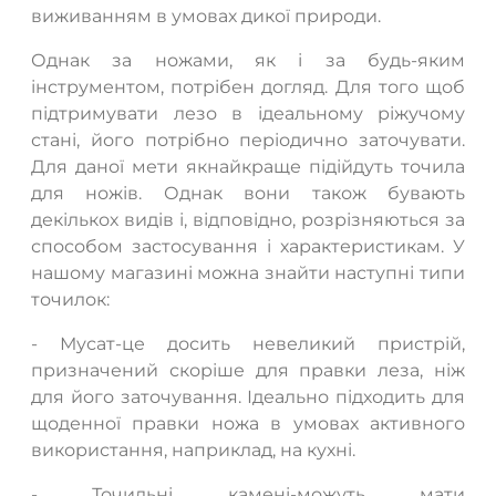
виживанням в умовах дикої природи.
Однак за ножами, як і за будь-яким
ТАК
НІ
інструментом, потрібен догляд. Для того щоб
підтримувати лезо в ідеальному ріжучому
стані, його потрібно періодично заточувати.
Для даної мети якнайкраще підійдуть точила
для ножів. Однак вони також бувають
декількох видів і, відповідно, розрізняються за
способом застосування і характеристикам. У
нашому магазині можна знайти наступні типи
точилок:
- Мусат-це досить невеликий пристрій,
призначений скоріше для правки леза, ніж
для його заточування. Ідеально підходить для
щоденної правки ножа в умовах активного
використання, наприклад, на кухні.
- Точильні камені-можуть мати