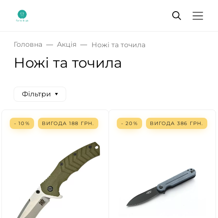
Головна
Акція
Ножі та точила
Ножі та точила
Фільтри
- 10%
ВИГОДА
188
ГРН.
- 20%
ВИГОДА
386
ГРН.