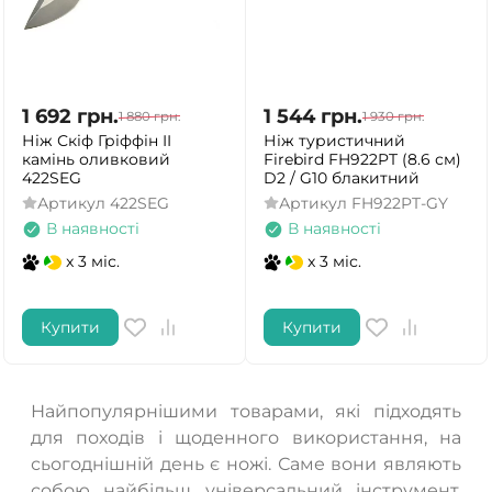
1 692
грн.
1 544
грн.
1 880
грн.
1 930
грн.
Ніж Скіф Гріффін II
Ніж туристичний
камінь оливковий
Firebird FH922PT (8.6 см)
422SEG
D2 / G10 блакитний
Артикул
422SEG
Артикул
FH922PT-GY
В наявності
В наявності
x 3 міс.
x 3 міс.
Купити
Купити
Найпопулярнішими товарами, які підходять
для походів і щоденного використання, на
сьогоднішній день є ножі. Саме вони являють
собою найбільш універсальний інструмент,