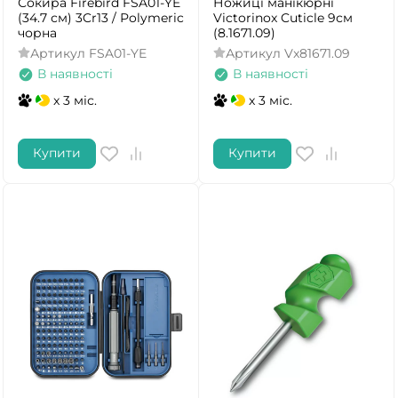
Сокира Firebird FSA01-YE
Ножиці манікюрні
(34.7 см) 3Cr13 / Рolymeric
Victorinox Cuticle 9см
чорна
(8.1671.09)
Артикул
FSA01-YE
Артикул
Vx81671.09
В наявності
В наявності
x 3 міс.
x 3 міс.
Купити
Купити