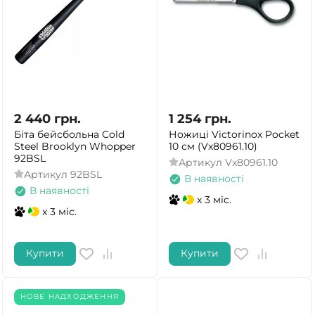
2 440
грн.
1 254
грн.
Біта бейсбольна Cold
Ножиці Victorinox Pocket
Steel Brooklyn Whopper
10 см (Vx80961.10)
92BSL
Артикул
Vx80961.10
Артикул
92BSL
В наявності
В наявності
x 3 міс.
x 3 міс.
Купити
Купити
НОВЕ НАДХОДЖЕННЯ