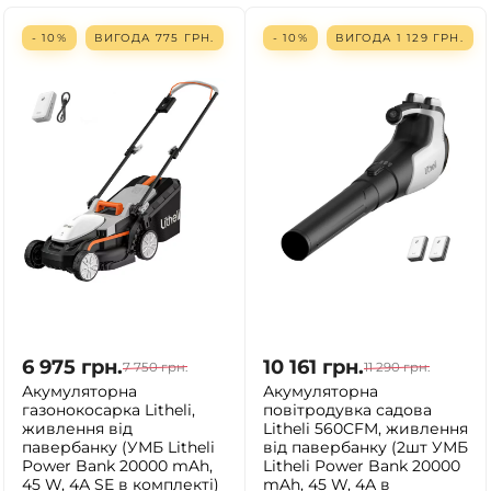
- 10%
ВИГОДА
775
ГРН.
- 10%
ВИГОДА
1 129
ГРН.
6 975
грн.
10 161
грн.
7 750
грн.
11 290
грн.
Акумуляторна
Акумуляторна
газонокосарка Litheli,
повітродувка садова
живлення від
Litheli 560CFM, живлення
павербанку (УМБ Litheli
від павербанку (2шт УМБ
Power Bank 20000 mAh,
Litheli Power Bank 20000
45 W, 4А SE в комплекті)
mAh, 45 W, 4А в