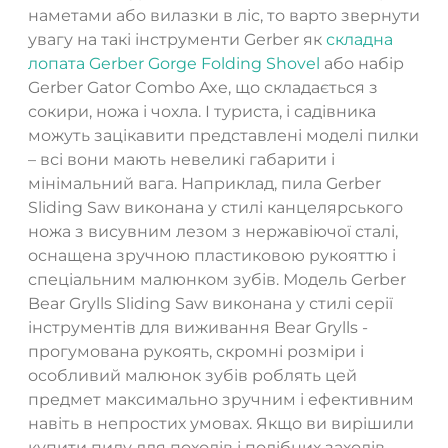
наметами або вилазки в ліс, то варто звернути
увагу на такі інструменти Gerber як
складна
лопата Gerber Gorge Folding Shovel
або набір
Gerber Gator Combo Axe, що складається з
сокири, ножа і чохла. І туриста, і садівника
можуть зацікавити представлені моделі пилки
– всі вони мають невеликі габарити і
мінімальний вага. Наприклад, пила Gerber
Sliding Saw виконана у стилі канцелярського
ножа з висувним лезом з нержавіючої сталі,
оснащена зручною пластиковою рукояттю і
спеціальним малюнком зубів. Модель Gerber
Bear Grylls Sliding Saw виконана у стилі серії
інструментів для виживання Bear Grylls -
прогумована рукоять, скромні розміри і
особливий малюнок зубів роблять цей
предмет максимально зручним і ефективним
навіть в непростих умовах. Якщо ви вирішили
купити пилу для походів і подібних заходів,