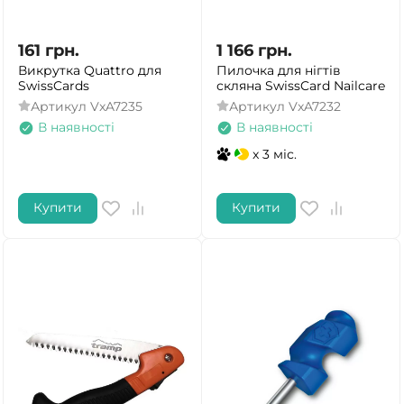
161
грн.
1 166
грн.
Викрутка Quattro для
Пилочка для нігтів
SwissCards
скляна SwissCard Nailcare
Артикул
VxA7235
Артикул
VxA7232
В наявності
В наявності
x 3 міс.
Купити
Купити