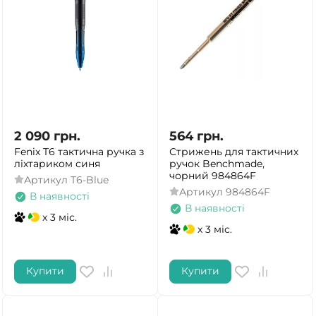
2 090
грн.
564
грн.
Fenix T6 тактична ручка з
Стрижень для тактичних
ліхтариком синя
ручок Benchmade,
чорний 984864F
Артикул
T6-Blue
Артикул
984864F
В наявності
В наявності
x 3 міс.
x 3 міс.
Купити
Купити