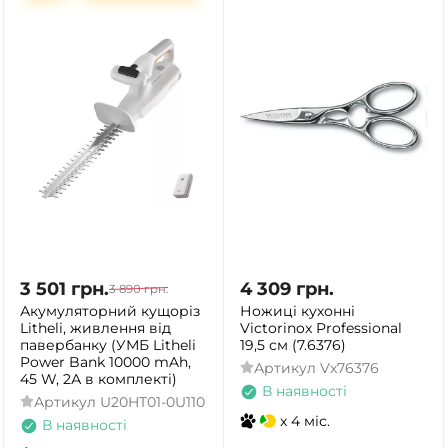
3 501
грн.
4 309
грн.
3 890
грн.
Акумуляторний кущоріз
Ножиці кухонні
Litheli, живлення від
Victorinox Professional
павербанку (УМБ Litheli
19,5 см (7.6376)
Power Bank 10000 mAh,
Артикул
Vx76376
45 W, 2А в комплекті)
В наявності
Артикул
U20HT01-0U110
x 4 міс.
В наявності