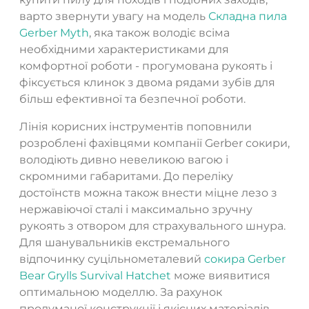
варто звернути увагу на модель
Складна пила
Gerber Myth
, яка також володіє всіма
необхідними характеристиками для
комфортної роботи - прогумована рукоять і
фіксується клинок з двома рядами зубів для
більш ефективної та безпечної роботи.
Лінія корисних інструментів поповнили
розроблені фахівцями компанії Gerber сокири,
володіють дивно невеликою вагою і
скромними габаритами. До переліку
достоїнств можна також внести міцне лезо з
нержавіючої сталі і максимально зручну
рукоять з отвором для страхувального шнура.
Для шанувальників екстремального
відпочинку суцільнометалевий
сокира Gerber
Bear Grylls Survival Hatchet
може виявитися
оптимальною моделлю. За рахунок
продуманої конструкції і якісних матеріалів