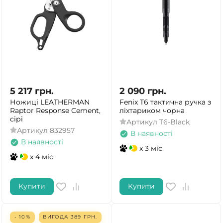
5 217
грн.
2 090
грн.
Ножиці LEATHERMAN
Fenix T6 тактична ручка з
Raptor Response Cement,
ліхтариком чорна
сірі
Артикул
T6-Black
Артикул
832957
В наявності
В наявності
x 3 міс.
x 4 міс.
Купити
Купити
- 10%
ВИГОДА
389
ГРН.