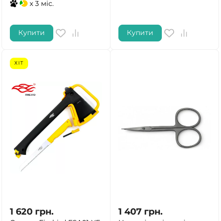
x 3 міс.
Купити
Купити
ХІТ
1 620
грн.
1 407
грн.