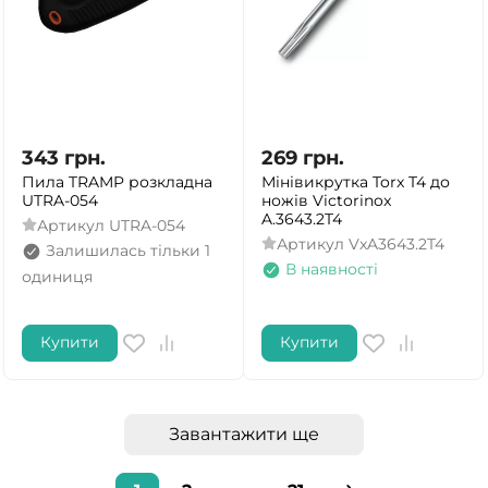
343
грн.
269
грн.
Пила TRAMP розкладна
Мінівикрутка Torx T4 до
UTRA-054
ножів Victorinox
A.3643.2T4
Артикул
UTRA-054
Артикул
VxA3643.2T4
Залишилась тільки 1
В наявності
одиниця
Купити
Купити
Завантажити ще