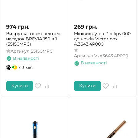
974
грн.
269
грн.
Викрутка з комплектом
Мінівикрутка Phillips 000
насадок BREVIA 150 в 1
до ножів Victorinox
(55150MPC)
A.3643.4P000
Артикул
55150MPC
Артикул
VxA3643.4P000
В наявності
В наявності
x 3 міс.
Купити
Купити