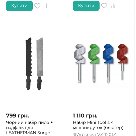
Купити
Купити
799
грн.
1 110
грн.
Чорний набір пила +
Набір Mini Tool з 4
надфіль для
мінівикруток (блістер)
LEATHERMAN Surge
Артикул
Vx21201.4