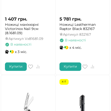
1 407
грн.
5 781
грн.
Ножиці манікюрні
Ножиці Leatherman
Victorinox Nail 9см
Raptor Black 832167
(8.1681.09)
Артикул
832167
Артикул
Vx81681.09
В наявності
В наявності
x 4 міс.
x 3 міс.
Купити
Купити
ХІТ