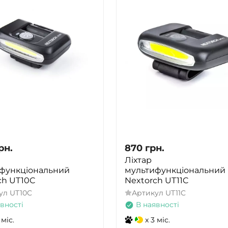
рн.
870
грн.
Ліхтар
функціональний
мультифункціональний
ch UT10C
Nextorch UT11C
ул
UT10C
Артикул
UT11C
вності
В наявності
 міс.
x 3 міс.