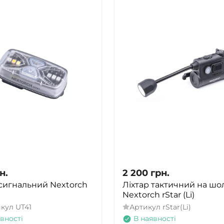
ТАК
НІ
н.
2 200
грн.
 сигнальний Nextorch
Ліхтар тактичний на ш
Nextorch rStar (Li)
икул
UT41
Артикул
rStar(Li)
вності
В наявності