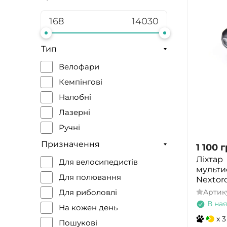
Тип
Велофари
Кемпінгові
Налобні
Лазерні
Ручні
Призначення
1 100
г
Ліхтар
Для велосипедистів
мульти
Для полювання
Nextor
Артик
Для риболовлі
В ная
На кожен день
x 3
Пошукові