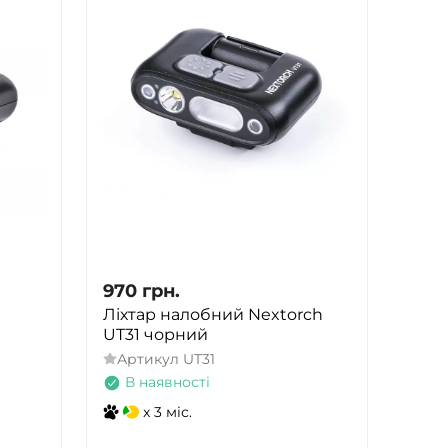
970
грн.
Ліхтар налобний Nextorch
UT31 чорний
Артикул
UT31
В наявності
x 3 міс.