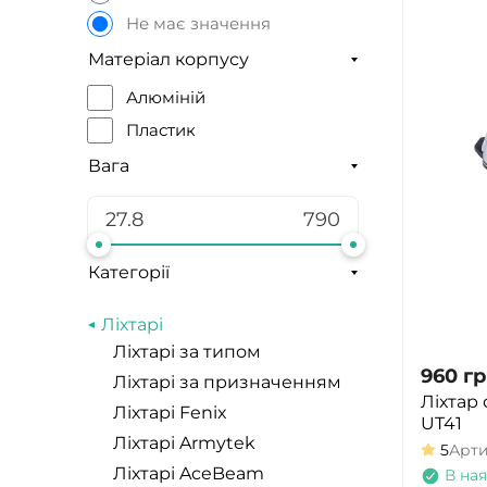
CR2032
Не має значення
Матеріал корпусу
Алюміній
Пластик
Вага
Категорії
Ліхтарі
Ліхтарі за типом
960
гр
Ліхтарі за призначенням
Ліхтар
Ліхтарі Fenix
UT41
Ліхтарі Armytek
5
Арт
Ліхтарі AceBeam
В ная