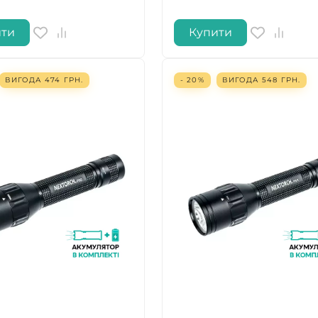
ити
Купити
ВИГОДА
474
ГРН.
- 20%
ВИГОДА
548
ГРН.