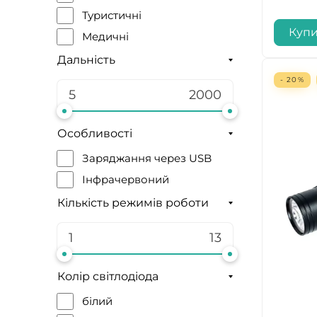
Туристичні
Куп
Медичні
Для дому
Дальність
Для бігу
- 20%
Тактичні
Особливості
Заряджання через USB
Інфрачервоний
Кількість режимів роботи
Колір світлодіода
білий