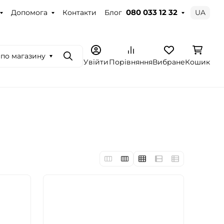
Допомога
Контакти
Блог
UA
080 033 12 32
по магазину
Пошук
Увійти
Порівняння
Вибране
Кошик