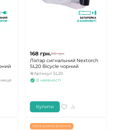
168
грн.
210
грн.
Ліхтар сигнальний Nextorch
орний
SL20 Bicycle чорний
Артикул
SL20
иниця
В наявності
Купити
ПЕРЕДЗАМОВЛЕННЯ