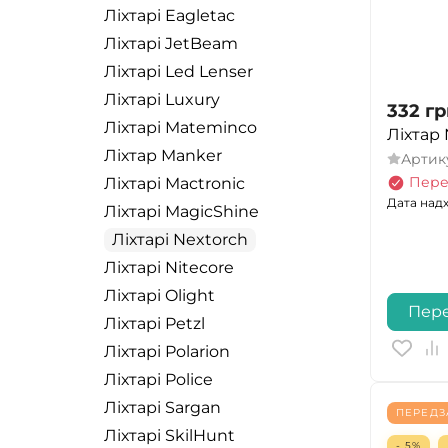
Ліхтарі Eagletac
Ліхтарі JetBeam
Ліхтарі Led Lenser
Ліхтарі Luxury
332
гр
Ліхтарі Mateminco
Ліхтар 
Ліхтар Manker
Артик
Пере
Ліхтарі Mactronic
Дата надх
Ліхтарі MagicShine
Ліхтарі Nextorch
Ліхтарі Nitecore
Ліхтарі Olight
Пер
Ліхтарі Petzl
Ліхтарі Polarion
Ліхтарі Police
Ліхтарі Sargan
ПЕРЕД
Ліхтарі SkilHunt
- 5%