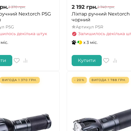
рн.
2 192
грн.
2 370
грн.
2 740
грн.
 ручний Nextorch P5G
Ліхтар ручний Nextorch
й
чорний
ул
P5G
Артикул
P5R
шилось декілька штук
Залишилось декілька ш
 міс.
x 3 міс.
ити
Купити
ВИГОДА
1 370
ГРН.
- 20%
ВИГОДА
1 788
ГРН.