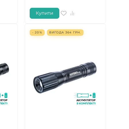
Купити
- 20%
ВИГОДА
364
ГРН.