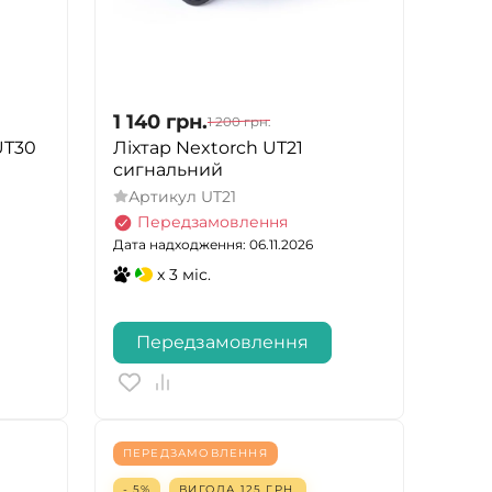
1 140
грн.
1 200
грн.
UT30
Ліхтар Nextorch UT21
сигнальний
Артикул
UT21
Передзамовлення
Дата надходження: 06.11.2026
x 3 міс.
Передзамовлення
ПЕРЕДЗАМОВЛЕННЯ
- 5%
ВИГОДА
125
ГРН.