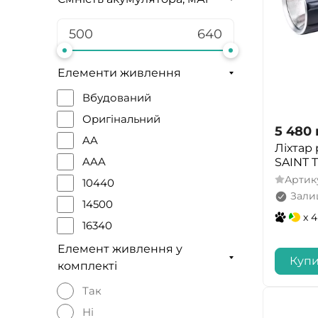
Елементи живлення
Вбудований
Оригінальний
5 480
AA
Ліхтар
AAA
SAINT 
Артик
10440
Зали
14500
x 4
16340
18650
Елемент живлення у
Куп
комплекті
21700
26650
Так
CR123A
Ні