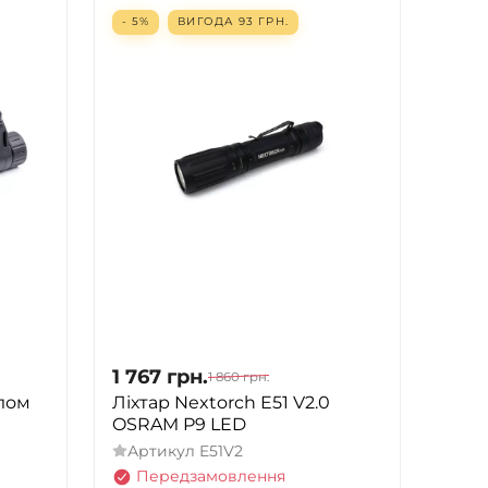
- 5%
ВИГОДА
93
ГРН.
1 767
грн.
1 860
грн.
олом
Ліхтар Nextorch E51 V2.0
OSRAM P9 LED
Артикул
E51V2
Передзамовлення