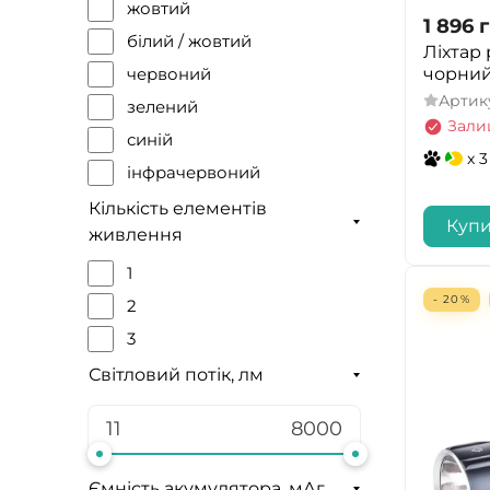
жовтий
1 896
г
білий / жовтий
Ліхтар
чорни
червоний
Артик
зелений
Зали
синій
x 3
інфрачервоний
ультрафіолетовий
Кількість елементів
Куп
живлення
1
- 20%
2
3
Світловий потік, лм
Ємність акумулятора, мАг