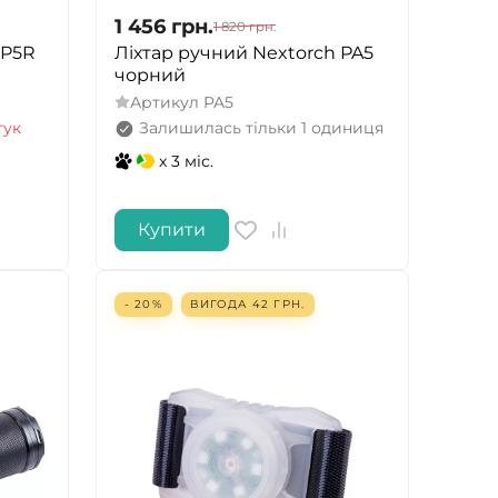
1 456
грн.
1 820
грн.
 P5R
Ліхтар ручний Nextorch PA5
чорний
Артикул
PA5
тук
Залишилась тільки 1 одиниця
x 3 міс.
Купити
- 20%
ВИГОДА
42
ГРН.