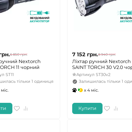
грн.
7 152
грн.
6 850
грн.
8 940
грн.
 ручний Nextorch
Ліхтар ручний Nextorch
TORCH 11 чорний
SAINT TORCH 30 V2.0 ч
ул
ST11
Артикул
ST30v2
шилась тільки 1 одиниця
Залишилась тільки 1 од
 міс.
x 4 міс.
ити
Купити