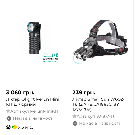
3 060
грн.
239
грн.
Ліхтар Olight Perun Mini
Ліхтар Small Sun W602-
KIT ц: чорний
T6 (2 XPE, 2Х18650, ЗУ
12v/220v)
Артикул
PerunMiniKIT
Артикул
W602-T6
Немає в наявності
Немає в наявності
x 3 міс.