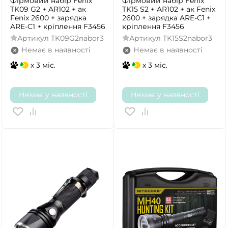
Фірмовий набір Fenix
Фірмовий набір Fenix
TK09 G2 + AR102 + ак
TK15 S2 + AR102 + ак Fenix
Fenix 2600 + зарядка
2600 + зарядка ARE-C1 +
ARE-C1 + кріплення F3456
кріплення F3456
Артикул
TK09G2nabor3
Артикул
TK15S2nabor3
Немає в наявності
Немає в наявності
x 3 міс.
x 3 міс.
Немає у наявності
Немає у наявності