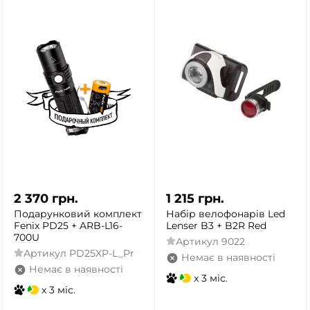
2 370
грн.
1 215
грн.
Подарунковий комплект
Набір велофонарів Led
Fenix PD25 + ARB-L16-
Lenser B3 + B2R Red
700U
Артикул
9022
Артикул
PD25XP-L_Pr
Немає в наявності
Немає в наявності
x 3 міс.
x 3 міс.