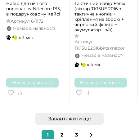
Набір для нічного
Тактичний набір Fenix
полювання Nitecore P15,
(ліхтар TK15UE 2016 +
в подарунковому Кейсі
тактична кнопка +
кріплення на зброю +
Артикул
6-1172
червоний фільтр +
Немає в наявності
акумулятор і з/в)
x 3 міс.
Артикул
TK15UE2016bktaknabor
Немає в наявності
x 4 міс.
Немає у наявності
Немає у наявності
Завантажити ще
1
2
3