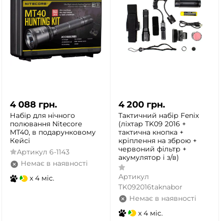
4 088
грн.
4 200
грн.
Набір для нічного
Тактичний набір Fenix
полювання Nitecore
(ліхтар TK09 2016 +
MT40, в подарунковому
тактична кнопка +
Кейсі
кріплення на зброю +
червоний фільтр +
Артикул
6-1143
акумулятор і з/в)
Немає в наявності
Артикул
x 4 міс.
TK092016taknabor
Немає в наявності
x 4 міс.