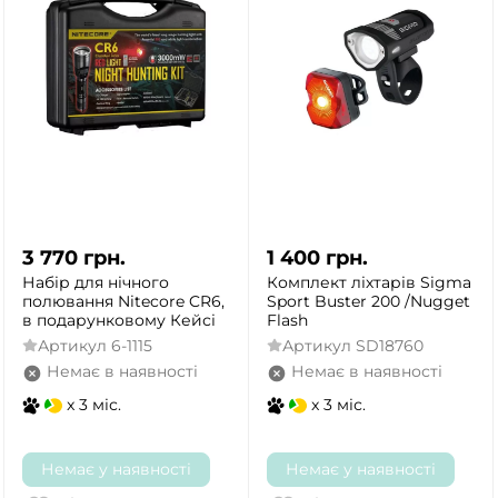
3 770
грн.
1 400
грн.
Набір для нічного
Комплект ліхтарів Sigma
полювання Nitecore CR6,
Sport Buster 200 /Nugget
в подарунковому Кейсі
Flash
Артикул
6-1115
Артикул
SD18760
Немає в наявності
Немає в наявності
x 3 міс.
x 3 міс.
Немає у наявності
Немає у наявності