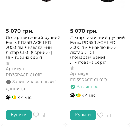
5 070
грн.
5 070
грн.
Ліхтар тактичний ручний
Ліхтар тактичний ручний
Fenix PD35R ACE LED
Fenix PD35R ACE LED
2000 лм + наключний
2000 лм + наключний
ліхтар CL01 (чорний) |
ліхтар CL01
Лімітована серія
(помаранчевий) |
Лімітована серія
Артикул
Артикул
PD35RACE-CL01B
PD35RACE-CL01O
Залишилась тільки 1
В наявності
одиниця
x 4 міс.
x 4 міс.
Купити
Купити