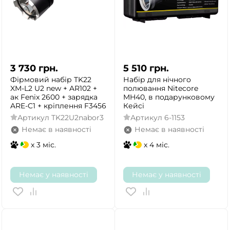
3 730
грн.
5 510
грн.
Фірмовий набір TK22
Набір для нічного
XM-L2 U2 new + AR102 +
полювання Nitecore
ак Fenix 2600 + зарядка
MH40, в подарунковому
ARE-C1 + кріплення F3456
Кейсі
Артикул
TK22U2nabor3
Артикул
6-1153
Немає в наявності
Немає в наявності
x 3 міс.
x 4 міс.
Немає у наявності
Немає у наявності