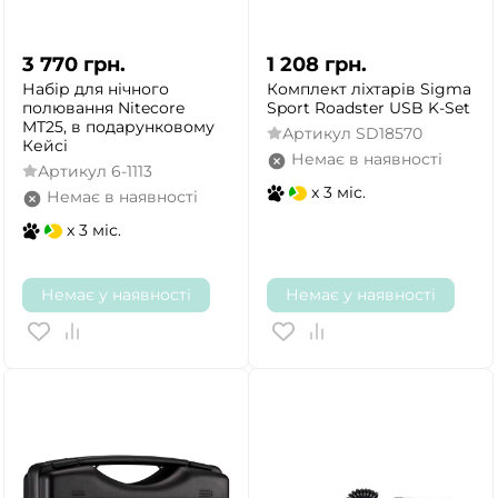
3 770
грн.
1 208
грн.
Набір для нічного
Комплект ліхтарів Sigma
полювання Nitecore
Sport Roadster USB K-Set
MT25, в подарунковому
Артикул
SD18570
Кейсі
Немає в наявності
Артикул
6-1113
x 3 міс.
Немає в наявності
x 3 міс.
Немає у наявності
Немає у наявності