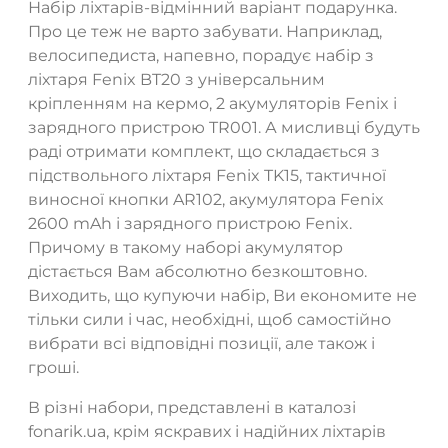
Набір ліхтарів-відмінний варіант подарунка.
Про це теж не варто забувати. Наприклад,
велосипедиста, напевно, порадує набір з
ліхтаря Fenix BT20 з універсальним
кріпленням на кермо, 2 акумуляторів Fenix і
зарядного пристрою TR001. А мисливці будуть
раді отримати комплект, що складається з
підствольного ліхтаря Fenix TK15, тактичної
виносної кнопки AR102, акумулятора Fenix
2600 mAh і зарядного пристрою Fenix.
Причому в такому наборі акумулятор
дістається Вам абсолютно безкоштовно.
Виходить, що купуючи набір, Ви економите не
тільки сили і час, необхідні, щоб самостійно
вибрати всі відповідні позиції, але також і
гроші.
В різні набори, представлені в каталозі
fonarik.ua, крім яскравих і надійних ліхтарів