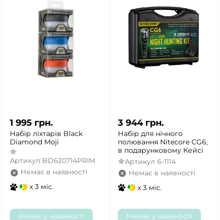
1 995
грн.
3 944
грн.
Набір ліхтарів Black
Набір для нічного
Diamond Moji
полювання Nitecore CG6,
в подарунковому Кейсі
Артикул
BD620714PRIM
Артикул
6-1114
Немає в наявності
Немає в наявності
x 3 міс.
x 3 міс.
Немає у наявності
Немає у наявності