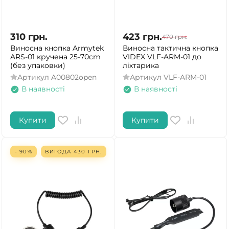
310
грн.
423
грн.
470
грн.
Виносна кнопка Armytek
Виносна тактична кнопка
ARS-01 кручена 25-70cm
VIDEX VLF-ARM-01 до
(без упаковки)
ліхтарика
Артикул
A00802open
Артикул
VLF-ARM-01
В наявності
В наявності
Купити
Купити
- 90%
ВИГОДА
430
ГРН.