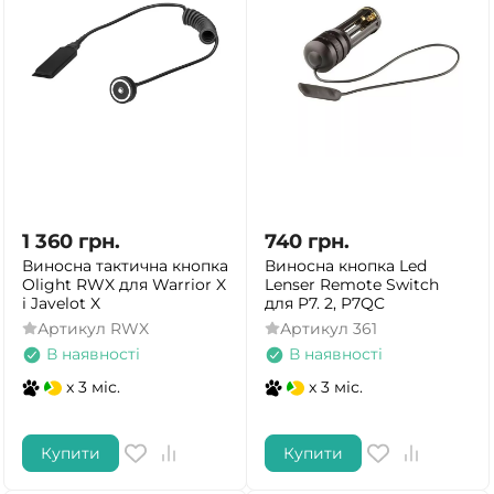
1 360
грн.
740
грн.
Виносна тактична кнопка
Виносна кнопка Led
Olight RWX для Warrior X
Lenser Remote Switch
і Javelot X
для P7. 2, P7QC
Артикул
RWX
Артикул
361
В наявності
В наявності
x 3 міс.
x 3 міс.
Купити
Купити