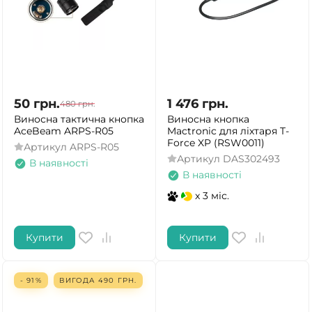
50
грн.
1 476
грн.
480
грн.
Виносна тактична кнопка
Виносна кнопка
AceBeam ARPS-R05
Mactronic для ліхтаря T-
Force XP (RSW0011)
Артикул
ARPS-R05
Артикул
DAS302493
В наявності
В наявності
x 3 міс.
Купити
Купити
- 91%
ВИГОДА
490
ГРН.