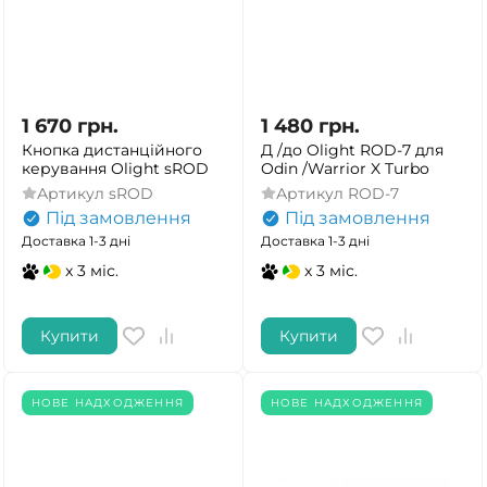
1 670
грн.
1 480
грн.
Кнопка дистанційного
Д /до Olight ROD-7 для
керування Olight sROD
Odin /Warrior X Turbo
Артикул
sROD
Артикул
ROD-7
Під замовлення
Під замовлення
Доставка 1-3 дні
Доставка 1-3 дні
x 3 міс.
x 3 міс.
Купити
Купити
НОВЕ НАДХОДЖЕННЯ
НОВЕ НАДХОДЖЕННЯ