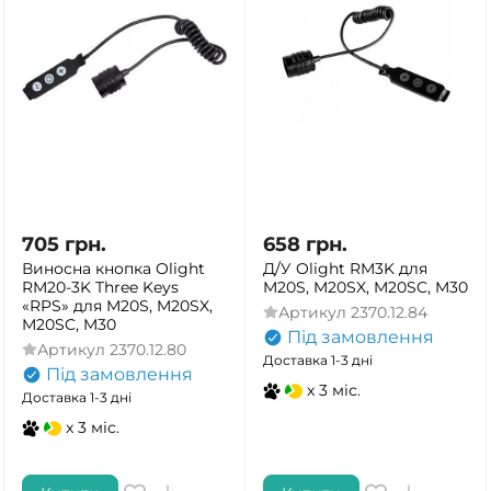
705
грн.
658
грн.
Виносна кнопка Olight
Д/У Olight RM3K для
RM20-3K Three Keys
M20S, M20SX, M20SC, M30
«RPS» для M20S, M20SX,
Артикул
2370.12.84
M20SC, M30
Під замовлення
Артикул
2370.12.80
Доставка 1-3 дні
Під замовлення
x 3 міс.
Доставка 1-3 дні
x 3 міс.