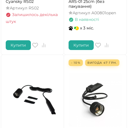
Cyansky RS02
ARS-01 25cm (без
пакування)
Артикул
RS02
Артикул
A00801open
Залишилось декілька
В наявності
штук
x 3 міс.
Купити
Купити
- 10%
ВИГОДА
47
ГРН.