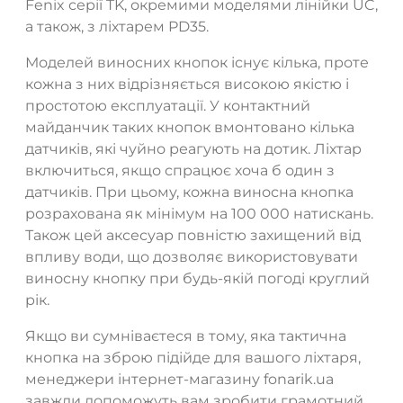
Fenix серії TK, окремими моделями лінійки UC,
а також, з ліхтарем PD35.
Моделей виносних кнопок існує кілька, проте
кожна з них відрізняється високою якістю і
простотою експлуатації. У контактний
майданчик таких кнопок вмонтовано кілька
датчиків, які чуйно реагують на дотик. Ліхтар
включиться, якщо спрацює хоча б один з
датчиків. При цьому, кожна виносна кнопка
розрахована як мінімум на 100 000 натискань.
Також цей аксесуар повністю захищений від
впливу води, що дозволяє використовувати
виносну кнопку при будь-якій погоді круглий
рік.
Якщо ви сумніваєтеся в тому, яка тактична
кнопка на зброю підійде для вашого ліхтаря,
менеджери інтернет-магазину fonarik.ua
завжди допоможуть вам зробити грамотний