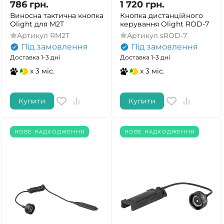
786
грн.
1 720
грн.
Виносна тактична кнопка
Кнопка дистанційного
Olight для M2T
керування Olight ROD-7
Артикул
RM2T
Артикул
sROD-7
Під замовлення
Під замовлення
Доставка 1-3 дні
Доставка 1-3 дні
x 3 міс.
x 3 міс.
Купити
Купити
НОВЕ НАДХОДЖЕННЯ
НОВЕ НАДХОДЖЕННЯ
ТАК
НІ