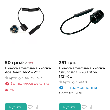
50
грн.
291
грн.
540
грн.
Виносна тактична кнопка
Виносна тактична кнопка
AceBeam ARPS-R02
Olight для M20 Triton,
M21-X L
Артикул
ARPS-R02
Артикул
RM20
Залишилось декілька
Під замовлення
штук
Доставка 1-3 дні
Купити
Купити