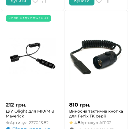
Купити
Купити
НОВЕ НАДХОДЖЕННЯ
212
грн.
810
грн.
Д/У Olight для М10/М18
Виносна тактична кнопка
Maverick
для Fenix TK серії
Артикул
2370.13.82
4.8
Артикул
AR102