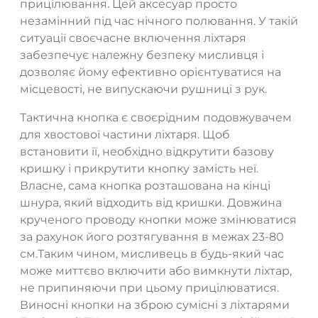
прицілювання. Цей аксесуар просто
незамінний під час нічного полювання. У такій
ситуації своєчасне включення ліхтаря
забезпечує належну безпеку мисливця і
дозволяє йому ефективно орієнтуватися на
місцевості, не випускаючи рушниці з рук.
Тактична кнопка є своєрідним подовжувачем
для хвостової частини ліхтаря. Щоб
встановити її, необхідно відкрутити базову
кришку і прикрутити кнопку замість неї.
Власне, сама кнопка розташована на кінці
шнура, який відходить від кришки. Довжина
крученого проводу кнопки може змінюватися
за рахунок його розтягування в межах 23-80
см.Таким чином, мисливець в будь-який час
може миттєво включити або вимкнути ліхтар,
не припиняючи при цьому прицілюватися.
Виносні кнопки на зброю сумісні з ліхтарями