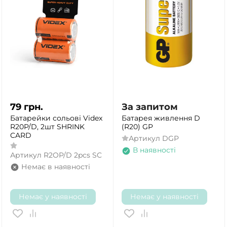
79
грн.
За запитом
Батарейки сольові Videx
Батарея живлення D
R20P/D, 2шт SHRINK
(R20) GP
CARD
Артикул
DGP
ТАК
НІ
В наявності
Артикул
R2OP/D 2pcs SC
Немає в наявності
Немає у наявності
Немає у наявності