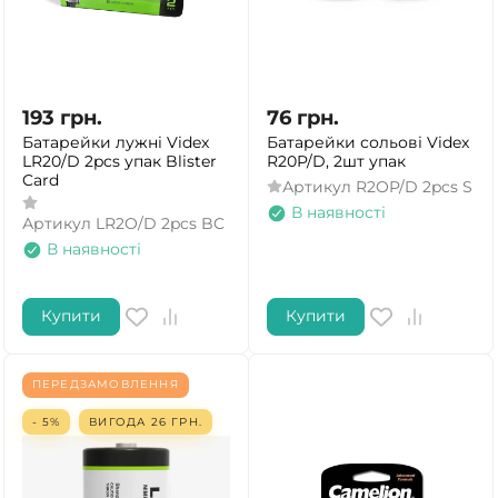
193
грн.
76
грн.
Батарейки лужні Videx
Батарейки сольові Videx
LR20/D 2pcs упак Blister
R20P/D, 2шт упак
Card
Артикул
R2OP/D 2pcs S
В наявності
Артикул
LR2O/D 2pcs BC
В наявності
Купити
Купити
ПЕРЕДЗАМОВЛЕННЯ
- 5%
ВИГОДА
26
ГРН.