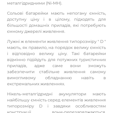
металгідридними (Ni-MH).
Сольові батарейки мають непогану ємність,
доступну ціну і в цілому, підходять для
більшості домашніх приладів, які потребують
ємному джерелі живлення.
Лужні ж елементи живлення типорозміру " D "
мають, як правило, на порядок велику ємність
і відповідно велику ціну. Такі батарейки
відмінно підійдуть для потужних туристичних
приладів, адже саме вони зможуть
забезпечити стабільне живлення самому
вимогливому обладнанню навіть в
екстремальних живленнях.
Нікель-металгідридні акумулятори мають
найбільшу ємність серед елементів живлення
типорозміру D і завдяки особливостям
конструкції, вони-перезаряджаються.