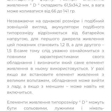
живлення " D " складають 61,5х34,2 мм, а вага
може коливатися від 66 до 141 гр.
Незважаючи на однакові розміри і подібний
зовнішній вигляд, акумулятори подібного
типорозміру відрізняються від батарейок
напругою, для першого джерела живлення
цей показник становить 1,2 В, а для другого –
1,5 В.саме тому слід уважно ознайомиться з
повними характеристиками свого
обладнання і визначити який саме елемент
живлення в ньому використовується. У разі
якщо ви встановите елемент живлення з
великим вольтажем, обладнання може вийти
з ладу, а якщо з меншим – може навіть не
включиться.
Елементи живлення типорозміру " D " можуть
бути сольовими, лужними і нікель-