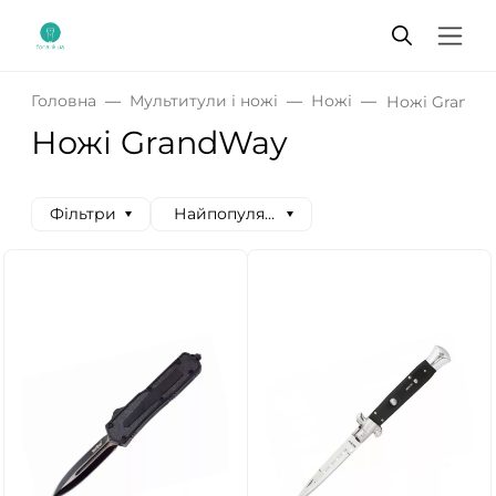
Головна
Мультитули і ножі
Ножі
Ножі GrandW
Ножі GrandWay
Фільтри
Найпопулярніші спочатку