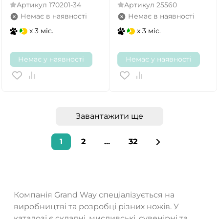
Артикул
170201-34
Артикул
25560
Немає в наявності
Немає в наявності
x 3 міс.
x 3 міс.
Немає у наявності
Немає у наявності
Завантажити ще
1
2
...
32
Компанія Grand Way спеціалізується на
виробництві та розробці різних ножів. У
каталозі є складні, мисливські, сувенірні та