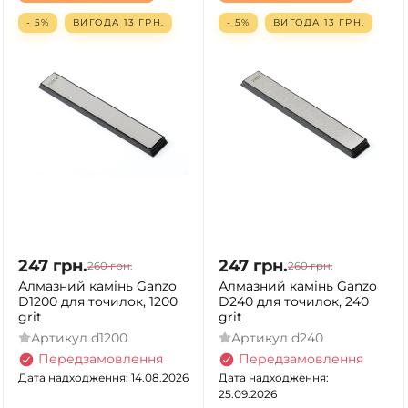
- 5%
ВИГОДА
13
ГРН.
- 5%
ВИГОДА
13
ГРН.
247
грн.
247
грн.
260
грн.
260
грн.
Алмазний камінь Ganzo
Алмазний камінь Ganzo
D1200 для точилок, 1200
D240 для точилок, 240
grit
grit
Артикул
d1200
Артикул
d240
Передзамовлення
Передзамовлення
Дата надходження: 14.08.2026
Дата надходження:
25.09.2026