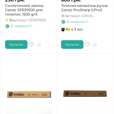
290
грн.
600
грн.
Синтетичний камінь
Точилка механічна ручна
Ganzo SPEP1500 для
Ganzo ProSharp GProS
точилок, 1500 grit
Артикул
GProS
5
Артикул
SPEP1500
В наявності
В наявності
x 3 міс.
Купити
Купити