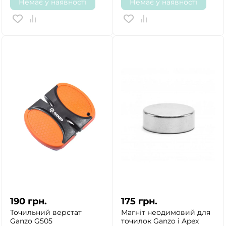
ТАК
НІ
Немає у наявності
Немає у наявності
190
грн.
175
грн.
Точильний верстат
Магніт неодимовий для
Ganzo G505
точилок Ganzo і Apex