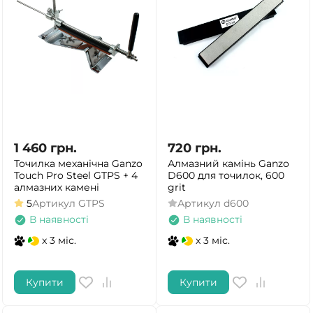
1 460
грн.
720
грн.
Точилка механічна Ganzo
Алмазний камінь Ganzo
Touch Pro Steel GTPS + 4
D600 для точилок, 600
алмазних камені
grit
5
Артикул
GTPS
Артикул
d600
В наявності
В наявності
x 3 міс.
x 3 міс.
Купити
Купити