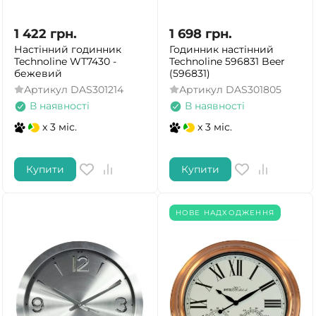
1 422
грн.
1 698
грн.
Настінний годинник
Годинник настінний
Technoline WT7430 -
Technoline 596831 Beer
бежевий
(596831)
Артикул
DAS301214
Артикул
DAS301805
В наявності
В наявності
x 3 міс.
x 3 міс.
Купити
Купити
НОВЕ НАДХОДЖЕННЯ