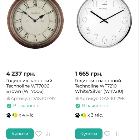
4 237
грн.
1 665
грн.
Годинник настінний
Годинник настінний
Technoline WT7006
Technoline WT7210
Brown (WT7006)
White/Silver (WT7210)
Артикул
DAS301797
Артикул
DAS301798
В наявності
В наявності
x 4 міс.
x 3 міс.
Купити
Купити