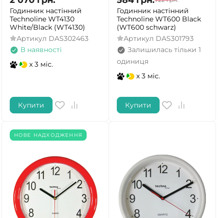
2 070
грн.
584
грн.
722
грн.
Годинник настінний
Годинник настінний
Technoline WT4130
Technoline WT600 Black
White/Black (WT4130)
(WT600 schwarz)
Артикул
DAS302463
Артикул
DAS301793
В наявності
Залишилась тільки 1
одиниця
x 3 міс.
x 3 міс.
Купити
Купити
НОВЕ НАДХОДЖЕННЯ