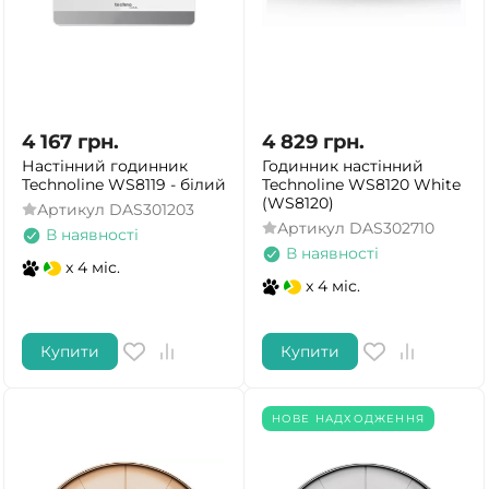
4 167
грн.
4 829
грн.
Настінний годинник
Годинник настінний
Technoline WS8119 - білий
Technoline WS8120 White
(WS8120)
Артикул
DAS301203
Артикул
DAS302710
В наявності
В наявності
x 4 міс.
x 4 міс.
Купити
Купити
НОВЕ НАДХОДЖЕННЯ