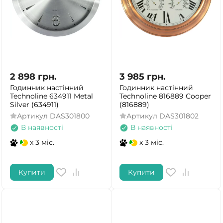
2 898
грн.
3 985
грн.
Годинник настінний
Годинник настінний
Technoline 634911 Metal
Technoline 816889 Cooper
Silver (634911)
(816889)
Артикул
DAS301800
Артикул
DAS301802
В наявності
В наявності
x 3 міс.
x 3 міс.
Купити
Купити