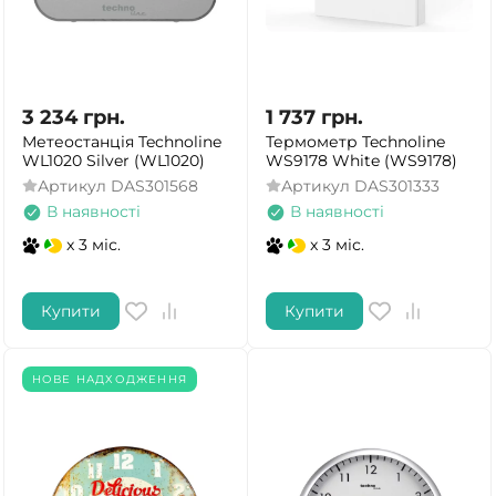
3 234
грн.
1 737
грн.
Метеостанція Technoline
Термометр Technoline
WL1020 Silver (WL1020)
WS9178 White (WS9178)
Артикул
DAS301568
Артикул
DAS301333
В наявності
В наявності
x 3 міс.
x 3 міс.
Купити
Купити
НОВЕ НАДХОДЖЕННЯ