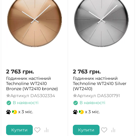
2 763
грн.
2 763
грн.
Годинник настінний
Годинник настінний
Technoline WT2410
Technoline WT2410 Silver
Bronze (WT2410 bronze)
(WT2410)
Артикул
DAS302334
Артикул
DAS301791
В наявності
В наявності
ТАК
НІ
x 3 міс.
x 3 міс.
Купити
Купити