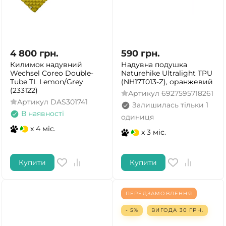
4 800
грн.
590
грн.
Килимок надувний
Надувна подушка
Wechsel Coreo Double-
Naturehike Ultralight TPU
Tube TL Lemon/Grey
(NH17T013-Z), оранжевий
(233122)
Артикул
6927595718261
Артикул
DAS301741
Залишилась тільки 1
В наявності
одиниця
x 4 міс.
x 3 міс.
Купити
Купити
ПЕРЕДЗАМОВЛЕННЯ
- 5%
ВИГОДА
30
ГРН.