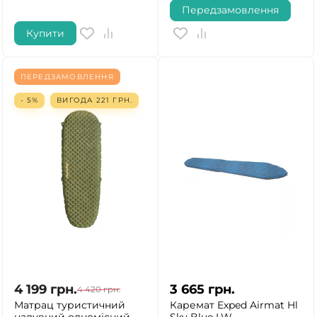
Передзамовлення
Купити
ПЕРЕДЗАМОВЛЕННЯ
- 5%
ВИГОДА
221
ГРН.
4 199
грн.
3 665
грн.
4 420
грн.
Матрац туристичний
Каремат Exped Airmat Hl