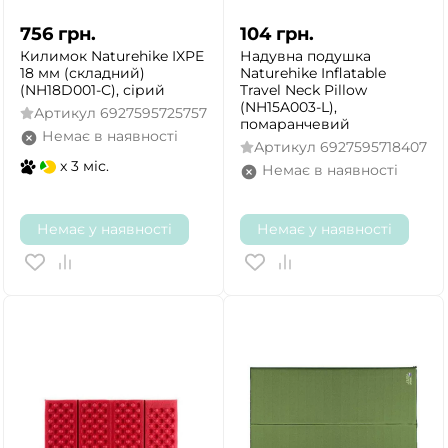
756
грн.
104
грн.
Килимок Naturehike IXPE
Надувна подушка
18 мм (складний)
Naturehike Inflatable
(NH18D001-С), сірий
Travel Neck Pillow
(NH15A003-L),
Артикул
6927595725757
помаранчевий
Немає в наявності
Артикул
6927595718407
x 3 міс.
Немає в наявності
Немає у наявності
Немає у наявності