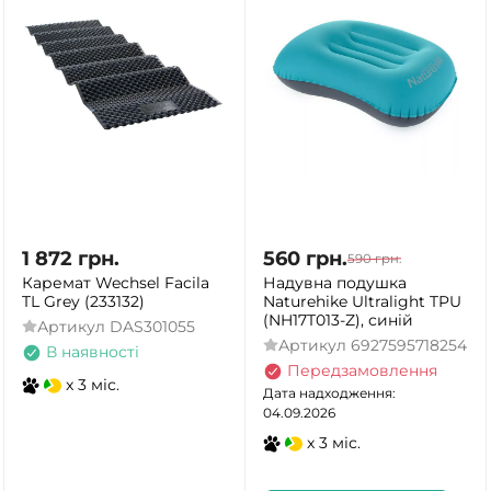
1 872
грн.
560
грн.
590
грн.
Каремат Wechsel Facila
Надувна подушка
TL Grey (233132)
Naturehike Ultralight TPU
(NH17T013-Z), синій
Артикул
DAS301055
Артикул
6927595718254
В наявності
Передзамовлення
x 3 міс.
Дата надходження:
04.09.2026
x 3 міс.