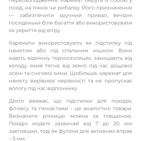
переохолодження. Каремат беруть із собою у
похід, на пікнік чи рибалку. Його призначення
— забезпечити зручний привал, вечірні
посиденьки біля багаття або використовувати
як укриття від вітру.
Каремати використовують як підстилку під
наметом або під спальним мішком. Вони
мають відмінну термоізоляцію, захищають від
холоду, який тягне від землі під час дощової
осені та снігової зими. Щобільше, каремат для
намету вирівнює нерівності та не пропускає
вологу під час відпочинку.
Дехто вважає, що підстилки для походів,
фітнесу та гімнастики – це аналогічні товари.
Визначити різницю можна за товщиною.
Похідні моделі зазвичай від 7 до 20 мм
завтовшки, тоді як футони для активних вправ
– 5 мм.