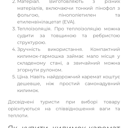
Матеріал. Виготовляють з різних
матеріалів, включаючи тонкий пінофол з
фольгою, пінополіетилен та
етиленвінілацетат (EVA).
Теплоізоляція. Про теплоізоляцію можна
судити за товщиною та ребристою
структурою.
Зручність використання. Компактний
килимок-гармошка займає мало місця у
складеному стані, а звичайний можна
згорнути рулоном.
Ціна. Навіть найдорожчий каремат коштує
дешевше, ніж простий самонадувний
килимок.
Досвідчені туристи при виборі товару
орієнтуються на співвідношення ваги та
теплоти.
Як купити килимок-каремат