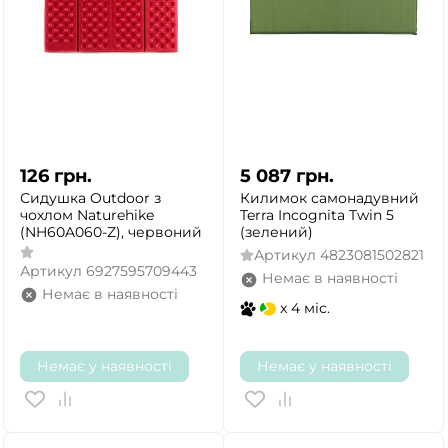
126
грн.
5 087
грн.
Сидушка Outdoor з
Килимок самонадувний
чохлом Naturehike
Terra Incognita Twin 5
(NH60A060-Z), червоний
(зелений)
Артикул
4823081502821
Артикул
6927595709443
Немає в наявності
Немає в наявності
x 4 міс.
Немає у наявності
Немає у наявності