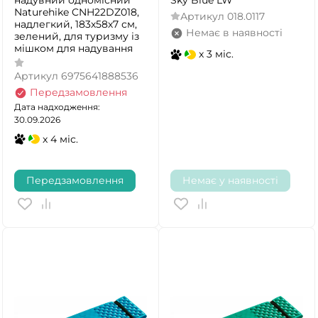
надувний одномісний
Sky Blue LW
Naturehike CNH22DZ018,
Артикул
018.0117
надлегкий, 183х58х7 см,
Немає в наявності
зелений, для туризму із
мішком для надування
x 3 міс.
Артикул
6975641888536
Передзамовлення
Дата надходження:
30.09.2026
x 4 міс.
Передзамовлення
Немає у наявності