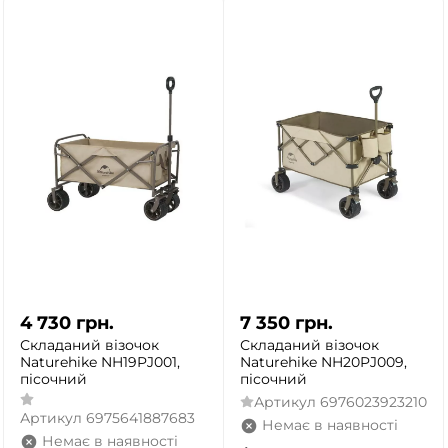
4 730
грн.
7 350
грн.
Складаний візочок
Складаний візочок
Naturehike NH19PJ001,
Naturehike NH20PJ009,
пісочний
пісочний
Артикул
6976023923210
Артикул
6975641887683
Немає в наявності
Немає в наявності