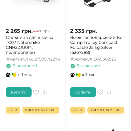
2 265
грн.
2 335
грн.
3 020
грн.
Стільниця для візочка
Візок господарський Bo-
ТС07 Naturehike
Camp Trolley Compact
CNH22JU014,
Foldable 25 kg Silver
поліпропілен
(5267288)
Артикул
6927595712276
Артикул
DAS302123
В наявності
В наявності
x 3 міс.
x 3 міс.
Купити
Купити
- 15%
ВИГОДА
553
ГРН.
- 25%
ВИГОДА
862
ГРН.