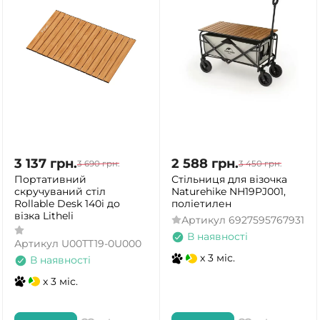
3 137
грн.
2 588
грн.
3 690
грн.
3 450
грн.
Портативний
Стільниця для візочка
скручуваний стіл
Naturehike NH19PJ001,
Rollable Desk 140i до
поліетилен
візка Litheli
Артикул
6927595767931
В наявності
Артикул
U00TT19-0U000
x 3 міс.
В наявності
x 3 міс.