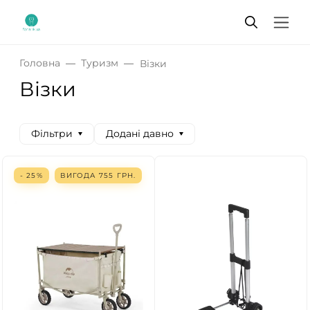
Головна
Туризм
Візки
Візки
Фільтри
Додані давно
- 25%
ВИГОДА
755
ГРН.