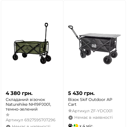
4 380
грн.
5 430
грн.
Складаний візочок
Візок Skif Outdoor AP
Naturehike NH19PJ001,
Cart
темно-зелений
Артикул
ZF-YDC001
Немає в наявності
Артикул
6927595707296
x 4 міс.
Немає в наявності