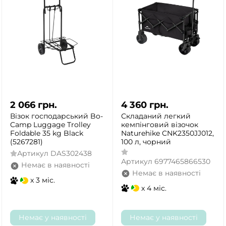
2 066
грн.
4 360
грн.
Візок господарський Bo-
Складаний легкий
Camp Luggage Trolley
кемпінговий візочок
Foldable 35 kg Black
Naturehike CNK2350JJ012,
(5267281)
100 л, чорний
Артикул
DAS302438
Артикул
6977465866530
Немає в наявності
Немає в наявності
x 3 міс.
x 4 міс.
Немає у наявності
Немає у наявності