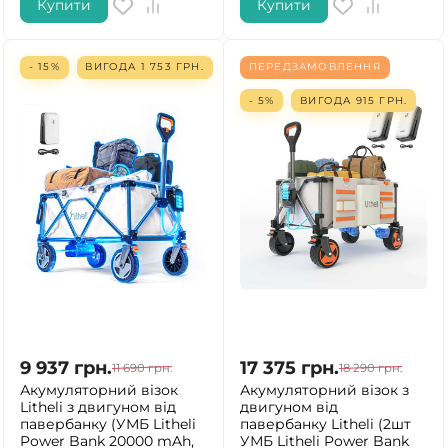
Купити
Купити
- 15%
ВИГОДА
1 753
ГРН.
ПЕРЕДЗАМОВЛЕННЯ
- 5%
ВИГОДА
915
ГРН.
9 937
грн.
17 375
грн.
11 690
грн.
18 290
грн.
Акумуляторний візок
Акумуляторний візок з
Litheli з двигуном від
двигуном від
павербанку (УМБ Litheli
павербанку Litheli (2шт
Power Bank 20000 mAh,
УМБ Litheli Power Bank