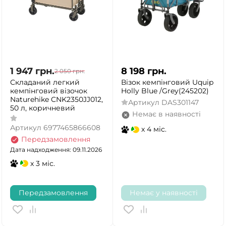
1 947
грн.
8 198
грн.
2 050
грн.
Складаний легкий
Візок кемпінговий Uquip
кемпінговий візочок
Holly Blue /Grey(245202)
Naturehike CNK2350JJ012,
Артикул
DAS301147
50 л, коричневий
Немає в наявності
Артикул
6977465866608
x 4 міс.
Передзамовлення
Дата надходження: 09.11.2026
x 3 міс.
Передзамовлення
Немає у наявності