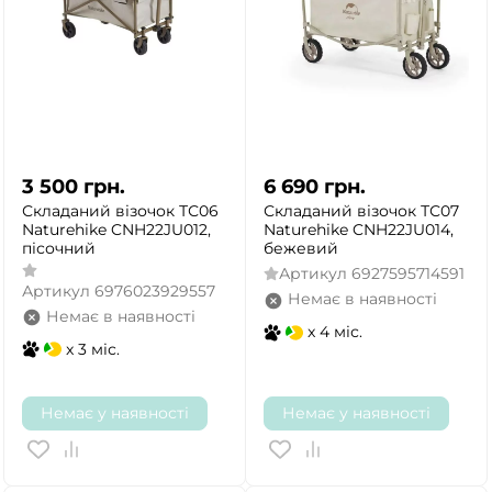
3 500
грн.
6 690
грн.
Складаний візочок ТС06
Складаний візочок ТС07
Naturehike CNH22JU012,
Naturehike CNH22JU014,
пісочний
бежевий
Артикул
6927595714591
Артикул
6976023929557
Немає в наявності
Немає в наявності
x 4 міс.
x 3 міс.
Немає у наявності
Немає у наявності
ТАК
НІ