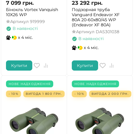
7 099
грн.
23 292
грн.
Бінокль Vortex Vanquish
Подзорная труба
10X26 WP
Vanguard Endeavor XF
80A 20-60x80/45 WP
Артикул
919999
(Endeavor XF 80A)
В наявності
Артикул
DAS301038
x 4 міс.
В наявності
x 4 міс.
Купити
Купити
НОВЕ НАДХОДЖЕННЯ
НОВЕ НАДХОДЖЕННЯ
- 10%
ВИГОДА
1 800
ГРН.
- 10%
ВИГОДА
2 000
ГРН.