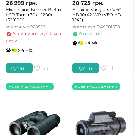
26 999
грн.
20 725
грн.
Мікроскоп Bresser Biolux
Бінокль Vanguard VEO
LCD Touch 30x - 1200x
HD 10x42 WP (VEO HD
(5201020)
1042)
Артикул
928558
Артикул
DAS301530
Залишилось декілька
В наявності
штук
x 4 міс.
x 4 міс.
Купити
Купити
НОВЕ НАДХОДЖЕННЯ
НОВЕ НАДХОДЖЕННЯ