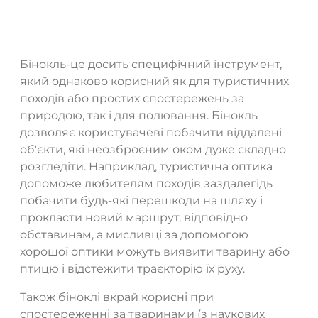
Бінокль-це досить специфічний інструмент,
який однаково корисний як для туристичних
походів або простих спостережень за
природою, так і для полювання. Бінокль
дозволяє користувачеві побачити віддалені
об'єкти, які неозброєним оком дуже складно
розгледіти. Наприклад, туристична оптика
допоможе любителям походів заздалегідь
побачити будь-які перешкоди на шляху і
прокласти новий маршрут, відповідно
обставинам, а мисливці за допомогою
хорошої оптики можуть виявити тварину або
птицю і відстежити траєкторію їх руху.
Також біноклі вкрай корисні при
спостереженні за тваринами (з наукових