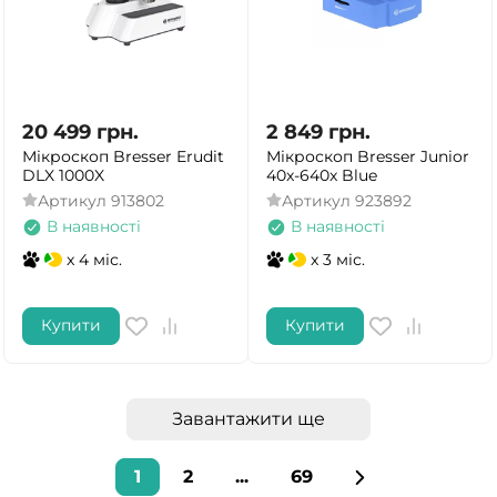
20 499
грн.
2 849
грн.
Мікроскоп Bresser Erudit
Мікроскоп Bresser Junior
DLX 1000X
40x-640x Blue
Артикул
913802
Артикул
923892
В наявності
В наявності
x 4 міс.
x 3 міс.
Купити
Купити
Завантажити ще
1
2
...
69