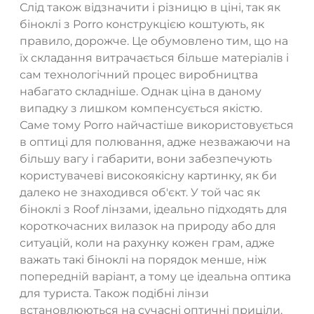
Слід також відзначити і різницю в ціні, так як
біноклі з Porro конструкцією коштують, як
правило, дорожче. Це обумовлено тим, що на
їх складання витрачається більше матеріалів і
сам технологічний процес виробництва
набагато складніше. Однак ціна в даному
випадку з лишком компенсується якістю.
Саме тому Porro найчастіше використовується
в оптиці для полювання, адже незважаючи на
більшу вагу і габарити, вони забезпечують
користувачеві високоякісну картинку, як би
далеко не знаходився об'єкт. У той час як
біноклі з Roof лінзами, ідеально підходять для
короткочасних вилазок на природу або для
ситуацій, коли на рахунку кожен грам, адже
важать такі біноклі на порядок менше, ніж
попередній варіант, а тому це ідеальна оптика
для туриста. Також подібні лінзи
встановлюються на сучасні оптичні приціли.