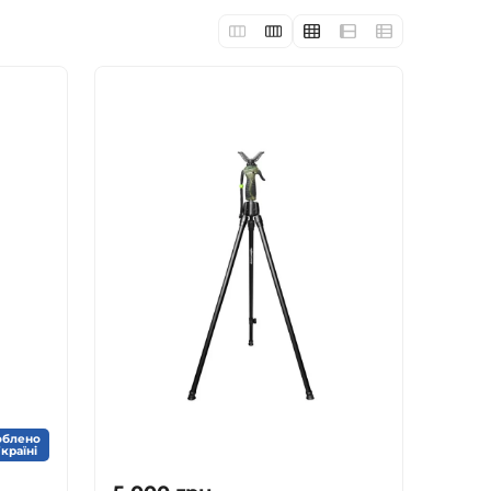
облено
Україні