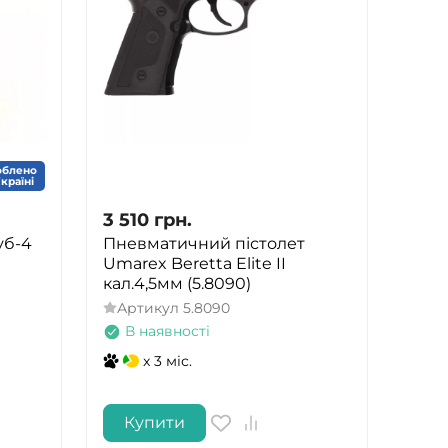
облено
Україні
3 510
грн.
уб-4
Пневматичний пістолет
Umarex Beretta Elite II
кал.4,5мм (5.8090)
Артикул
5.8090
В наявності
x 3 міс.
Купити