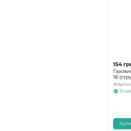
Blizzard
Sposune
Venture Gear
DAY Patron
Ground EFX
Nightforce
Minox
Elling
154
гр
Wirl
Газови
1б (ст
Pro-Shot
Артик
GNP
В ная
Milfoam
Select
Sellier&Bellot
Куп
Sabre Red