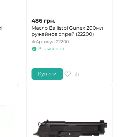
486
грн.
ol
Масло Ballistol Gunex 200мл
ружейное спрей (22200)
Артикул
22200
В наявності
Купити