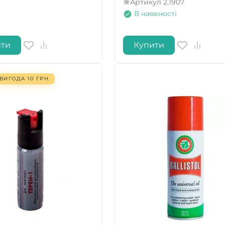
Артикул
2.1907
В наявності
ТАК
НІ
ити
Купити
ВИГОДА
10
ГРН.