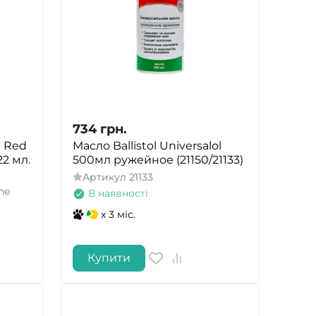
734
грн.
e Red
Масло Ballistol Universalol
22 мл.
500мл ружейное (21150/21133)
Артикул
21133
ne
В наявності
x 3 міс.
Купити