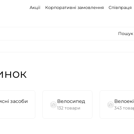
Акції
Корпоративні замовлення
Співпраця
Пошук 
инок
сні засоби
Велосипед
Велоек
132 товари
343 това