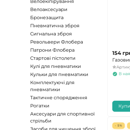
Велоекіпірування
шкарпетки
SureFire
Велоаксесуари
Одяг
XLC
Бронезащита
Оптика
Knog
Пневматична зброя
Окуляри
Primus
Сигнальна зброя
Намет
Револьвери Флобера
Mace
Рюкзаки
Патрони Флобера
Real Avid
154
гр
Стартові пістолети
Сумки та валізи
Ogso
Газови
Кулі для пневматики
Артик
Трекінгові палиці
Silva
В ная
Кульки для пневматики
Фітнес-трекер і смарт-
Кемпинг
годинник
Комплектуючі для
Bo-Camp
пневматики
Фітнес-трекери і смарт-
Savage Gear
годинник
Тактичне спорядження
Ranger
Ліхтар
Рогатки
Куп
Lifesystems
Елементи живлення і ЗУ
Аксесуари для спортивної
Fox
стрільби
Картридж
- 5%
Засоби для чищення зброї
Kershaw