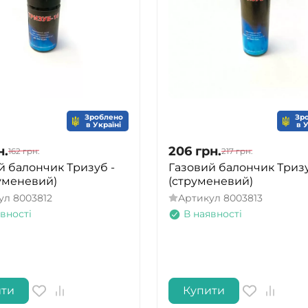
Зроблено
Зр
в Україні
в 
н.
206
грн.
162
грн.
217
грн.
й балончик Тризуб -
Газовий балончик Триз
руменевий)
(струменевий)
ул
8003812
Артикул
8003813
вності
В наявності
ити
Купити