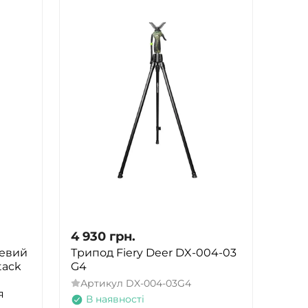
4 930
грн.
цевий
Трипод Fiery Deer DX-004-03
tack
G4
Артикул
DX-004-03G4
я
В наявності