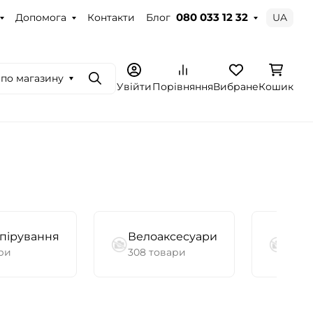
Допомога
Контакти
Блог
UA
080 033 12 32
по магазину
Пошук
Увійти
Порівняння
Вибране
Кошик
іпірування
Велоаксесуари
Бро
ри
308 товари
59 т