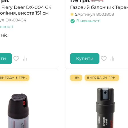
грн.
176
грн.
185
грн.
 Fiery Deer DX-004 G4
Газовий балончик Тере
оління, висота 151 см
5
Артикул
8003808
ул
DX-004G4
В наявності
вності
 міс.
ити
Купити
ВИГОДА
8
ГРН.
- 8%
ВИГОДА
34
ГРН.