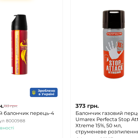
Зроблено
в Україні
н.
373
грн.
193
грн.
й балончик перець-4
Балончик газовий пер
Umarex Perfecta Stop At
ул
8000988
Xtreme 15%, 50 мл,
вності
струменеве розпиленн