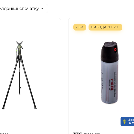
лярніші спочатку
- 5%
ВИГОДА
9
ГРН.
Зр
в 