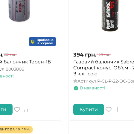
Зроблено
в Україні
н.
394
грн.
162
грн.
428
грн.
й балончик Терен-1Б
Газовий балончик Sabr
Compact конус. Об’єм - 
ул
8003806
З кліпсою
вності
Артикул
P-CL-P-22-OC-Co
В наявності
ити
Купити
ВИГОДА
10
ГРН.