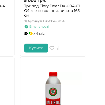
5 000
грн.
н-4
Трипод Fiery Deer DX-004-01
G4 4-е покоління, висота 165
см
Артикул
DX-004-01G4
В наявності
x 4 міс.
Купити