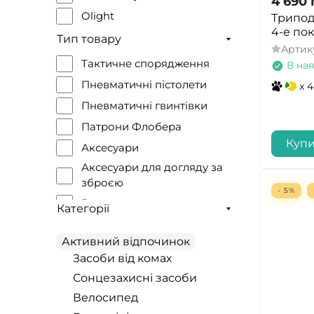
4 690
Olight
Трипод
4-е пок
NexTool
Тип товару
Артик
Spyderco
Тактичне спорядження
В ная
Walker's
Пневматичні пістолети
x 4
Skif Outdoor
Пневматичні гвинтівки
Husky
Патрони Флобера
Osprey
Куп
Аксесуари
Tramp
Аксесуари для догляду за
зброєю
Travel Extreme
- 5%
Велоэкипировка
Lezyne
Категорії
Гермомішки і сумки
Leatherman
Активний відпочинок
Інструмент
Nitecore
Засоби від комах
Кріплення
Police
Сонцезахисні засоби
Мультитули
NexTorch
Велосипед
Настінні годинники
Sigma