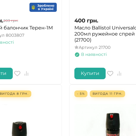
Зроблено
в Україні
н.
400
грн.
203
грн.
й балончик Терен-1М
Масло Ballistol Universal
200мл ружейное спрей
ул
8003807
(21700)
вності
Артикул
21700
В наявності
ити
Купити
ВИГОДА
8
ГРН.
- 5%
ВИГОДА
11
ГРН.