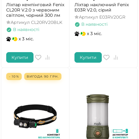
Ліхтар кемпінговий Fenix
Ліхтар наключний Fenix
CL20R V.2.0 з червоним
E03R V2.0, сірий
світлом, чорний 300 лм
Артикул
E03RV20GR
Артикул
CL20RV20BLK
В наявності
В наявності
x 3 міс.
x 3 міс.
Купити
Купити
- 10%
ВИГОДА
90
ГРН.