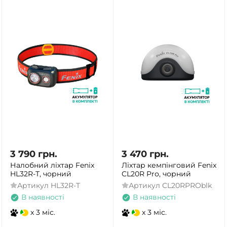
3 790
грн.
3 470
грн.
Налобний ліхтар Fenix
Ліхтар кемпінговий Fenix
HL32R-T, чорний
CL20R Pro, чорний
Артикул
HL32R-T
Артикул
CL20RPROblk
В наявності
В наявності
x 3 міс.
x 3 міс.