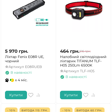
5 970
грн.
464
грн.
516
грн.
Ліхтар Fenix E08R UE,
Налобний світлодіодний
чорний
ліхтарик TITANUM TLF-
H05 250Lm 6500K
Артикул
E08RUEB
Артикул
TLF-H05
В наявності
В наявності
x 4 міс.
Купити
Купити
- 10%
ВИГОДА
115
ГРН.
- 10%
ВИГОДА
60
ГРН.