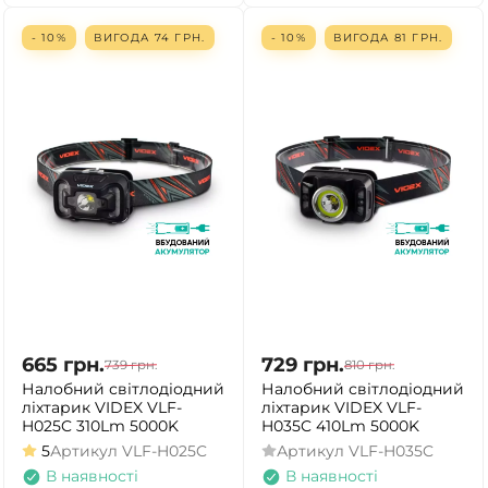
- 10%
ВИГОДА
74
ГРН.
- 10%
ВИГОДА
81
ГРН.
665
грн.
729
грн.
739
грн.
810
грн.
Налобний світлодіодний
Налобний світлодіодний
ліхтарик VIDEX VLF-
ліхтарик VIDEX VLF-
H025C 310Lm 5000K
H035C 410Lm 5000K
5
Артикул
VLF-H025C
Артикул
VLF-H035C
В наявності
В наявності