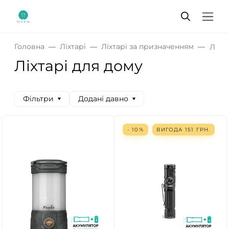
Головна
Ліхтарі
Ліхтарі за призначенням
Ліхт
Ліхтарі для дому
Фільтри
Додані давно
- 10%
ВИГОДА
151
ГРН.