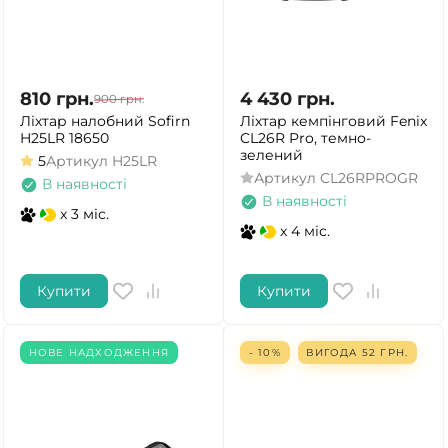
810
грн.
4 430
грн.
900
грн.
Ліхтар налобний Sofirn
Ліхтар кемпінговий Fenix
H25LR 18650
CL26R Pro, темно-
зелений
5
Артикул
H25LR
Артикул
CL26RPROGR
В наявності
В наявності
x 3 міс.
x 4 міс.
Купити
Купити
НОВЕ НАДХОДЖЕННЯ
- 10%
ВИГОДА
52
ГРН.