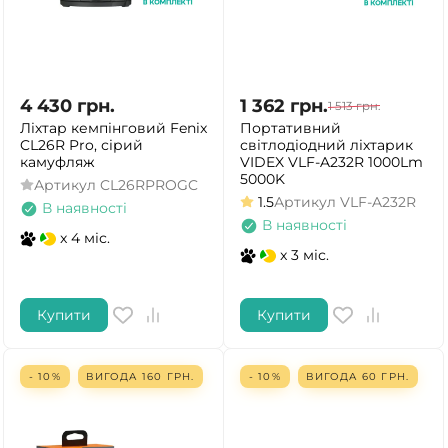
4 430
грн.
1 362
грн.
1 513
грн.
Ліхтар кемпінговий Fenix
Портативний
CL26R Pro, сірий
світлодіодний ліхтарик
камуфляж
VIDEX VLF-A232R 1000Lm
5000K
Артикул
CL26RPROGC
1.5
Артикул
VLF-A232R
В наявності
В наявності
x 4 міс.
x 3 міс.
Купити
Купити
- 10%
ВИГОДА
160
ГРН.
- 10%
ВИГОДА
60
ГРН.