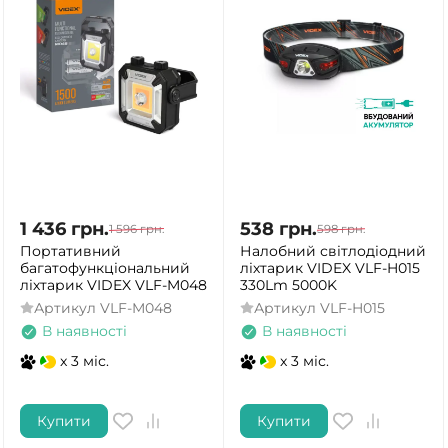
1 436
грн.
538
грн.
1 596
грн.
598
грн.
Портативний
Налобний світлодіодний
багатофункціональний
ліхтарик VIDEX VLF-H015
ліхтарик VIDEX VLF-M048
330Lm 5000K
Артикул
VLF-M048
Артикул
VLF-H015
В наявності
В наявності
x 3 міс.
x 3 міс.
Купити
Купити