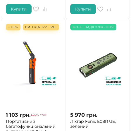
Купити
Купити
- 10%
ВИГОДА
122
ГРН.
НОВЕ НАДХОДЖЕННЯ
1 103
грн.
5 970
грн.
1 225
грн.
Портативний
Ліхтар Fenix E08R UE,
багатофункціональний
зелений