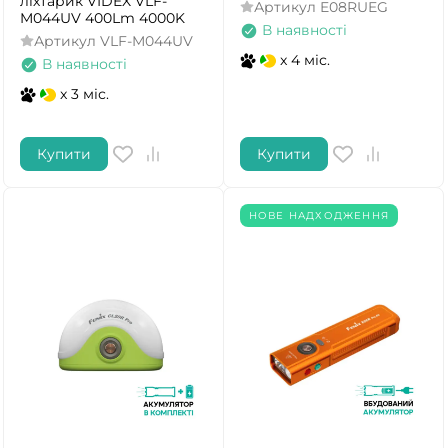
ліхтарик VIDEX VLF-
Артикул
E08RUEG
M044UV 400Lm 4000K
В наявності
Артикул
VLF-M044UV
x 4 міс.
В наявності
x 3 міс.
Купити
Купити
НОВЕ НАДХОДЖЕННЯ