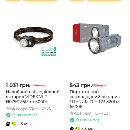
1 031
грн.
543
грн.
1 146
грн.
603
грн.
Налобний світлодіодний
Портативний
ліхтарик VIDEX VLF-
світлодіодний ліхтарик
H075C 550Lm 5000K
TITANUM TLF-T23 320Lm
6500K
Артикул
VLF-H075C
Артикул
TLF-T23
В наявності
В наявності
x 3 міс.
x 3 міс.