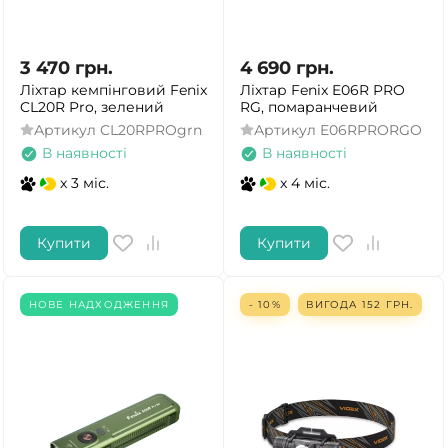
3 470
грн.
4 690
грн.
Ліхтар кемпінговий Fenix
Ліхтар Fenix E06R PRO
CL20R Pro, зелений
RG, помаранчевий
Артикул
CL20RPROgrn
Артикул
E06RPRORGO
В наявності
В наявності
x 3 міс.
x 4 міс.
Купити
Купити
НОВЕ НАДХОДЖЕННЯ
- 10%
ВИГОДА
152
ГРН.