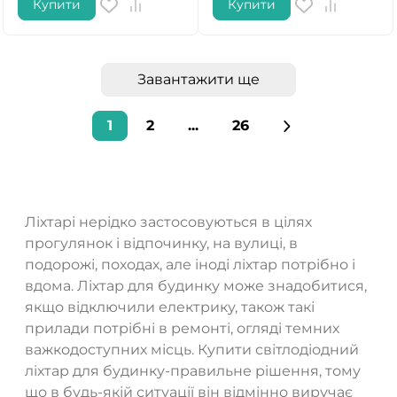
Купити
Купити
Завантажити ще
1
2
...
26
Ліхтарі нерідко застосовуються в цілях
прогулянок і відпочинку, на вулиці, в
подорожі, походах, але іноді ліхтар потрібно і
вдома. Ліхтар для будинку може знадобитися,
якщо відключили електрику, також такі
прилади потрібні в ремонті, огляді темних
важкодоступних місць. Купити світлодіодний
ліхтар для будинку-правильне рішення, тому
що в будь-якій ситуації він відмінно виручає