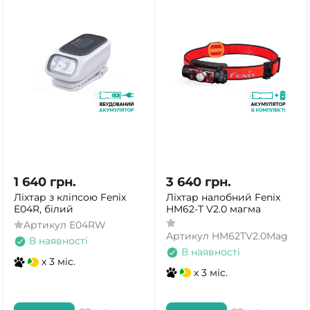
1 640
грн.
3 640
грн.
Ліхтар з кліпсою Fenix
Ліхтар налобний Fenix
E04R, білий
HM62-T V2.0 магма
Артикул
E04RW
Артикул
HM62TV2.0Mag
В наявності
В наявності
x 3 міс.
x 3 міс.