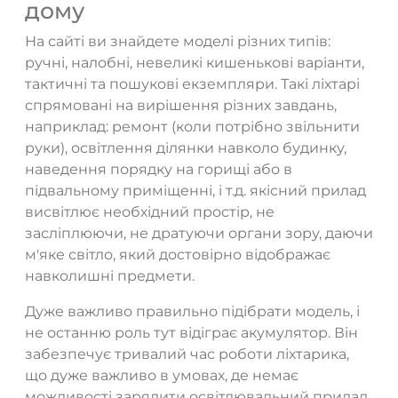
дому
На сайті ви знайдете моделі різних типів:
ручні, налобні, невеликі кишенькові варіанти,
тактичні та пошукові екземпляри. Такі ліхтарі
спрямовані на вирішення різних завдань,
наприклад: ремонт (коли потрібно звільнити
руки), освітлення ділянки навколо будинку,
наведення порядку на горищі або в
підвальному приміщенні, і т.д. якісний прилад
висвітлює необхідний простір, не
засліплюючи, не дратуючи органи зору, даючи
м'яке світло, який достовірно відображає
навколишні предмети.
Дуже важливо правильно підібрати модель, і
не останню роль тут відіграє акумулятор. Він
забезпечує тривалий час роботи ліхтарика,
що дуже важливо в умовах, де немає
можливості зарядити освітлювальний прилад.