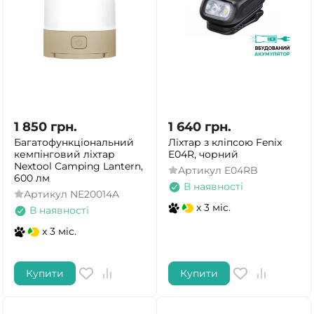
ТАК
НІ
1 850
грн.
1 640
грн.
Багатофункціональний
Ліхтар з кліпсою Fenix
кемпінговий ліхтар
E04R, чорний
Nextool Camping Lantern,
Артикул
E04RB
600 лм
В наявності
Артикул
NE20014A
x 3 міс.
В наявності
x 3 міс.
Купити
Купити