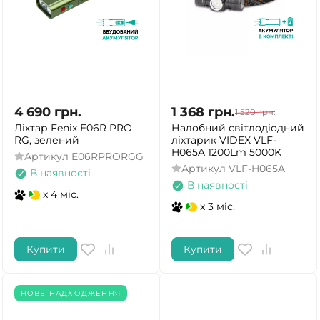
4 690
грн.
1 368
грн.
1 520
грн.
Ліхтар Fenix E06R PRO
Налобний світлодіодний
RG, зелений
ліхтарик VIDEX VLF-
H065A 1200Lm 5000K
Артикул
E06RPRORGG
Артикул
VLF-H065A
В наявності
В наявності
x 4 міс.
x 3 міс.
Купити
Купити
НОВЕ НАДХОДЖЕННЯ