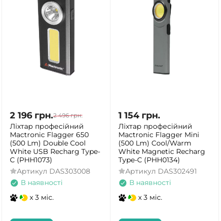
2 196
грн.
1 154
грн.
2 496
грн.
Ліхтар професійний
Ліхтар професійний
Mactronic Flagger 650
Mactronic Flagger Mini
(500 Lm) Double Cool
(500 Lm) Cool/Warm
White USB Recharg Type-
White Magnetic Recharg
C (PHH1073)
Type-C (PHH0134)
Артикул
DAS303008
Артикул
DAS302491
В наявності
В наявності
x 3 міс.
x 3 міс.