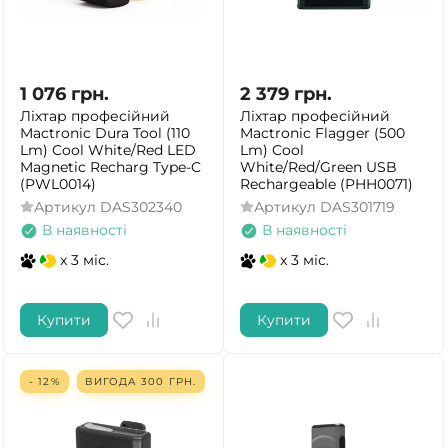
1 076
грн.
2 379
грн.
Ліхтар професійний
Ліхтар професійний
Mactronic Dura Tool (110
Mactronic Flagger (500
Lm) Cool White/Red LED
Lm) Cool
Magnetic Recharg Type-C
White/Red/Green USB
(PWL0014)
Rechargeable (PHH0071)
Артикул
DAS302340
Артикул
DAS301719
В наявності
В наявності
x 3 міс.
x 3 міс.
Купити
Купити
- 12%
ВИГОДА
300
ГРН.