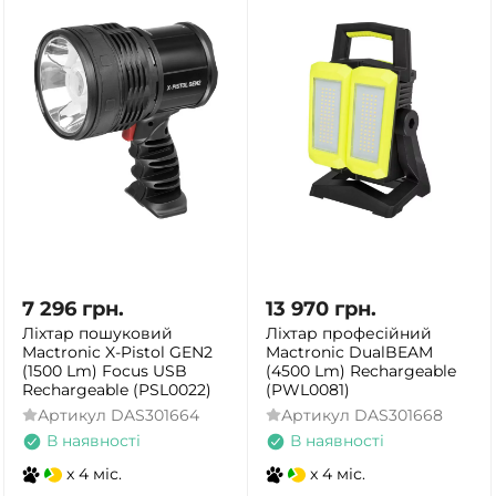
ТАК
НІ
7 296
грн.
13 970
грн.
Ліхтар пошуковий
Ліхтар професійний
Mactronic X-Pistol GEN2
Mactronic DualBEAM
(1500 Lm) Focus USB
(4500 Lm) Rechargeable
Rechargeable (PSL0022)
(PWL0081)
Артикул
DAS301664
Артикул
DAS301668
В наявності
В наявності
x 4 міс.
x 4 міс.