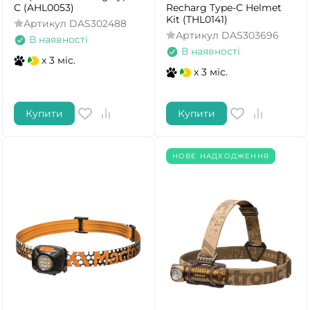
C (AHL0053)
Recharg Type-C Helmet
Kit (THL0141)
Артикул
DAS302488
Артикул
DAS303696
В наявності
В наявності
x 3 міс.
x 3 міс.
Купити
Купити
НОВЕ НАДХОДЖЕННЯ