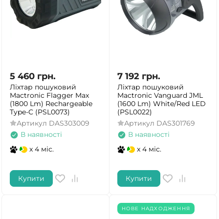
5 460
грн.
7 192
грн.
Ліхтар пошуковий
Ліхтар пошуковий
Mactronic Flagger Max
Mactronic Vanguard JML
(1800 Lm) Rechargeable
(1600 Lm) White/Red LED
Type-C (PSL0073)
(PSL0022)
Артикул
DAS303009
Артикул
DAS301769
В наявності
В наявності
x 4 міс.
x 4 міс.
Купити
Купити
НОВЕ НАДХОДЖЕННЯ