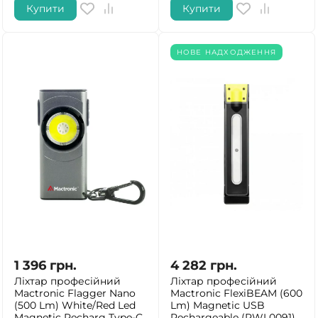
Купити
Купити
НОВЕ НАДХОДЖЕННЯ
1 396
грн.
4 282
грн.
Ліхтар професійний
Ліхтар професійний
Mactronic Flagger Nano
Mactronic FlexiBEAM (600
(500 Lm) White/Red Led
Lm) Magnetic USB
Magnetic Recharg Type-C
Rechargeable (PWL0091)