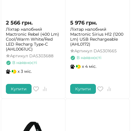
2 566
грн.
5 976
грн.
Ліхтар налобний
Ліхтар налобний
Mactronic Rebel (400 Lm)
Mactronic Sirius H12 (1200
Cool/Warm White/Red
Lm) USB Rechargeable
LED Recharg Type-C
(AHL0172)
(AHL0061UC)
Артикул
DAS301665
Артикул
DAS303688
В наявності
В наявності
x 4 міс.
x 3 міс.
Купити
Купити