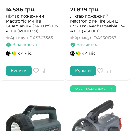
14 586
грн.
21 879
грн.
Ліхтар пожежний
Ліхтар пожежний
Mactronic M-Fire
Mactronic M-Fire SL-112
Guardian XR (240 Lm) Ex-
(222 Lm) Rechargeable Ex-
ATEX (PHH0231)
ATEX (PSL0111)
Артикул
DAS303385
Артикул
DAS301763
В наявності
В наявності
x 4 міс.
x 4 міс.
Купити
Купити
НОВЕ НАДХОДЖЕННЯ