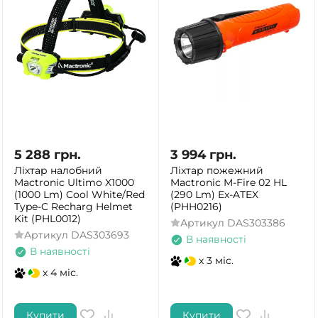
5 288
грн.
3 994
грн.
Ліхтар налобний
Ліхтар пожежний
Mactronic Ultimo X1000
Mactronic M-Fire 02 HL
(1000 Lm) Cool White/Red
(290 Lm) Ex-ATEX
Type-C Recharg Helmet
(PHH0216)
Kit (PHL0012)
Артикул
DAS303386
Артикул
DAS303693
В наявності
В наявності
x 3 міс.
x 4 міс.
Купити
Купити