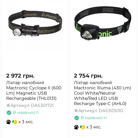
2 972
грн.
2 754
грн.
Ліхтар налобний
Ліхтар налобний
Mactronic Cyclope II (600
Mactronic Illuma (430 Lm)
Lm) Magnetic USB
Cool White/Neutral
Rechargeable (THL0131)
White/Red LED USB
Recharge Type-C (AHL0)
Артикул
DAS301721
Артикул
DAS303010
В наявності
В наявності
x 3 міс.
x 3 міс.