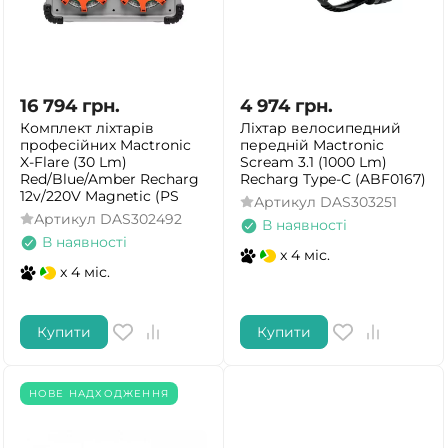
16 794
грн.
4 974
грн.
Комплект ліхтарів
Ліхтар велосипедний
професійних Mactronic
передній Mactronic
X-Flare (30 Lm)
Scream 3.1 (1000 Lm)
Red/Blue/Amber Recharg
Recharg Type-C (ABF0167)
12v/220V Magnetic (PS
Артикул
DAS303251
Артикул
DAS302492
В наявності
В наявності
x 4 міс.
x 4 міс.
Купити
Купити
НОВЕ НАДХОДЖЕННЯ