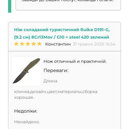
Ніж складаний туристичний Ruike D191-G,
(9.2 см) 8Cr13Mov / G10 + steel 420 зелений
Константин
31 травня 2026 16:54
Нож отличный и практичній.
Переваги:
Длина
клинка,дизайн,цвет,материалы,сборка
хорошая.
Недоліки:
Ненайдено.