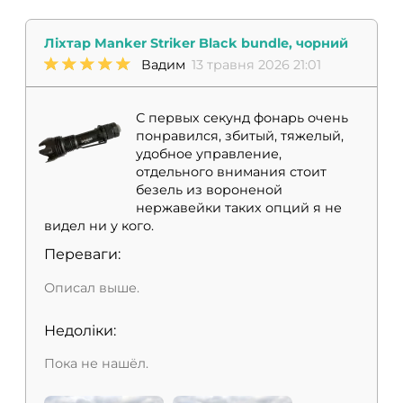
Ліхтар Manker Striker Black bundle, чорний
Вадим
13 травня 2026 21:01
С первых секунд фонарь очень
понравился, збитый, тяжелый,
удобное управление,
отдельного внимания стоит
безель из вороненой
нержавейки таких опций я не
видел ни у кого.
Переваги:
Описал выше.
Недоліки:
Пока не нашёл.