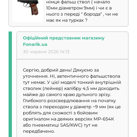
німця фальш ствол ( начало
10мм діаметром 9мм) і чи є в
нього з переді " борода" , чи не
має як на турках ?
Офіційний представник магазину
Fonarik.ua
30 червня 2026 14:13
Сергію, добрий день! Дякуємо за
уточнення. Ні, автентичного фальшствола
тут немає. У цієї моделі тонкий внутрішній
стволик (лейнер) калібру 4,5 мм доходить
майже до самого краю дульного зрізу.
Глибокого розсвердлювання на початку
ствола з переходом у діаметр ~9 мм (як це
роблять для схожості з бойовим
оригіналом на деяких версіях МР-654К
або пневматиці SAS/KWC) тут не
передбачено.