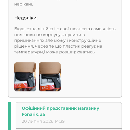
нарікань
Недоліки:
Бюджетна лінійка і є свої нюанси,а саме якість
пвдгонки по корпусу,є щілини в
примиканнях,але можу і конструкційне
рішення, через те що пластик реагує на
температури,і може розширюватись
Офіційний представник магазину
Fonarik.ua
20 липня 2026 14:39