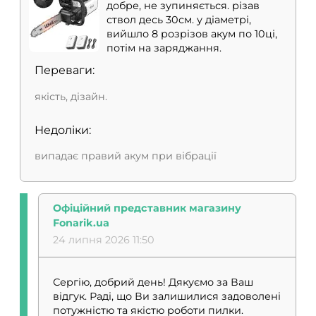
добре, не зупиняється. різав
ствол десь 30см. у діаметрі,
вийшло 8 розрізов акум по 10ці,
потім на заряджання.
Переваги:
якість, дізайн.
Недоліки:
випадає правий акум при вібрації
Офіційний представник магазину
Fonarik.ua
24 липня 2026 11:50
Сергію, добрий день! Дякуємо за Ваш
відгук. Раді, що Ви залишилися задоволені
потужністю та якістю роботи пилки.