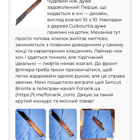
Чудовий ніж, дуже
задоволений! Перше, що
кидається в очі — дизайн,
вигляд взагалі 10 з 10. Накладки
з дерева Cuibourtia дуже
приємні на дотик. Механіка тут
просто топова: клинок вилітає миттєво,
зачиняється з плавним доведенням у самому
кінці та характерним клацанням. Лайнер-лок
хоч і здається тонким, але підігнаний
ідеально — люфтів немає взагалі. До фронт-
фліпера треба трохи призвичаїтися, щоб
легко відкривати однією рукою, але це справа
звички. Мені пощастило виграти цей Sencut
Bronte в телеграм-каналі Fonarik.ua
(https://t.me/fonarik_com). Дякую за такий
крутий конкурс та якісний товар!