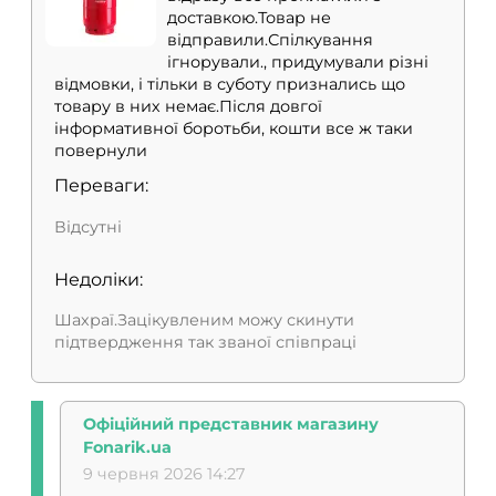
доставкою.Товар не
відправили.Спілкування
ігнорували., придумували різні
відмовки, і тільки в суботу признались що
товару в них немає.Після довгої
інформативної боротьби, кошти все ж таки
повернули
Переваги:
Відсутні
Недоліки:
Шахраї.Зацікувленим можу скинути
ТАК
НІ
підтвердження так званої співпраці
Офіційний представник магазину
Fonarik.ua
9 червня 2026 14:27