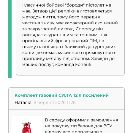
Класичної бойової "бороди" пістолет не
має. Затвор цієї репліки виготовляється
методом лиття, тому його передня
частина знизу має характерний скошений
та закруглений вигляд. Спереду він
виглядає акуратнішим та тоншим, ніж
оригінальний фрезерований ПМ, і в
цьому плані якраз ближчий до турецьких
копій, де немає масивного прямокутного
припливу металу під стволом. Завжди до
Ваших послуг, команда Fonarik.
Комплект газовий СИЛА 12 л посилений
Наталія
8 червня 2026 11:28
В середу оформили замовлення
на покупку газбалона для ЗСУ і
відразу все проплатили з