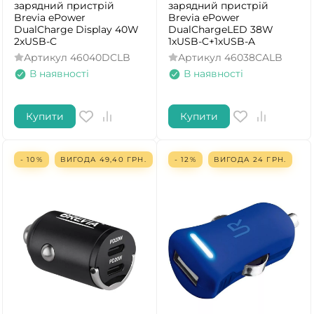
зарядний пристрій
зарядний пристрій
Brevia ePower
Brevia ePower
DualCharge Display 40W
DualChargeLED 38W
2xUSB-C
1xUSB-C+1xUSB-A
Артикул
46040DCLB
Артикул
46038CALB
В наявності
В наявності
Купити
Купити
- 10%
ВИГОДА
49,40
ГРН.
- 12%
ВИГОДА
24
ГРН.