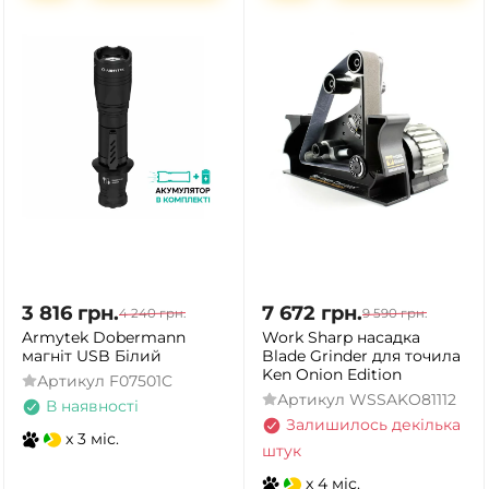
3 816
грн.
7 672
грн.
4 240
грн.
9 590
грн.
Armytek Dobermann
Work Sharp насадка
магніт USB Білий
Blade Grinder для точила
Ken Onion Edition
Артикул
F07501C
Артикул
WSSAKO81112
В наявності
Залишилось декілька
x 3 міс.
штук
x 4 міс.