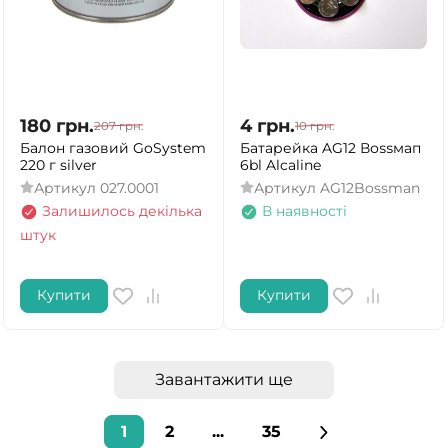
180
грн.
4
грн.
207
грн.
10
грн.
Балон газовий GoSystem
Батарейка AG12 Воѕѕмап
220 г silver
6bl Alcaline
Артикул
027.0001
Артикул
AG12Bossmаn
Залишилось декілька
В наявності
штук
Купити
Купити
Завантажити ще
1
2
...
35