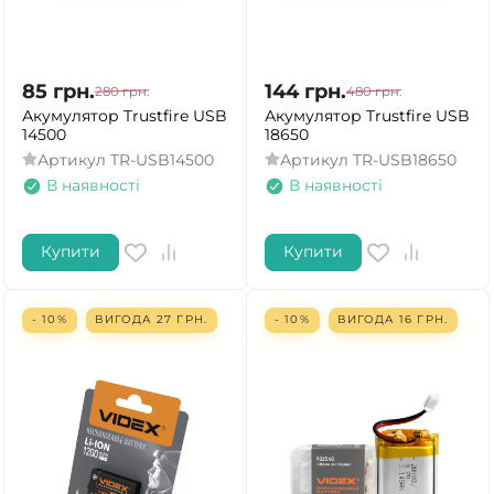
85
грн.
144
грн.
280
грн.
480
грн.
Акумулятор Trustfire USB
Акумулятор Trustfire USB
14500
18650
Артикул
TR-USB14500
Артикул
TR-USB18650
В наявності
В наявності
Купити
Купити
- 10%
ВИГОДА
27
ГРН.
- 10%
ВИГОДА
16
ГРН.
ТАК
НІ