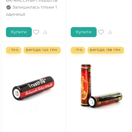
BK-4MCCF/BF1 Industrial
Залишилась тільки 1
одиниця
Купити
Купити
- 70%
ВИГОДА
140
ГРН.
- 71%
ВИГОДА
198
ГРН.