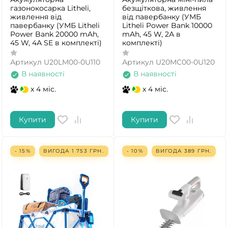
газонокосарка Litheli,
безщіткова, живлення
живлення від
від павербанку (УМБ
павербанку (УМБ Litheli
Litheli Power Bank 10000
Power Bank 20000 mAh,
mAh, 45 W, 2А в
45 W, 4А SE в комплекті)
комплекті)
Артикул
U20LM00-0U110
Артикул
U20MC00-0U120
В наявності
В наявності
x 4 міс.
x 4 міс.
Купити
Купити
- 15%
ВИГОДА
1 753
ГРН.
- 10%
ВИГОДА
389
ГРН.