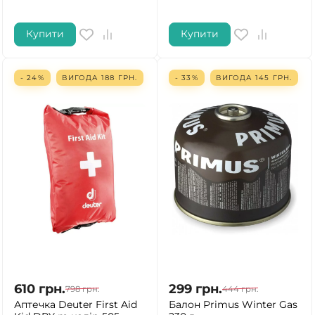
Купити
Купити
- 24%
ВИГОДА
188
ГРН.
- 33%
ВИГОДА
145
ГРН.
610
грн.
299
грн.
798
грн.
444
грн.
Аптечка Deuter First Aid
Балон Primus Winter Gas