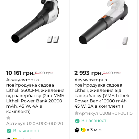
10 161
грн.
2 993
грн.
11 290
грн.
3 990
грн.
Акумуляторна
Акумуляторна
повітродувка садова
повітродувка садова
Litheli 560CFM, живлення
Litheli, живлення від
від павербанку (2шт УМБ
павербанку (УМБ Litheli
Litheli Power Bank 20000
Power Bank 10000 mAh,
mAh, 45 W, 4А в
45 W, 2А в комплекті)
комплекті)
Артикул
U20BR01-0U110
В наявності
Артикул
U20BR00-0U220
x 3 міс.
В наявності