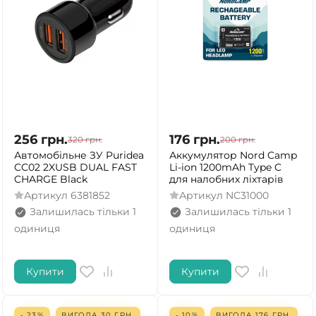
256
грн.
176
грн.
320
грн.
200
грн.
Автомобільне ЗУ Puridea
Аккумулятор Nord Camp
CC02 2XUSB DUAL FAST
Li-ion 1200mAh Type C
CHARGE Black
для налобних ліхтарів
Артикул
6381852
Артикул
NC31000
Залишилась тільки 1
Залишилась тільки 1
одиниця
одиниця
Купити
Купити
- 23%
ВИГОДА
30
ГРН.
- 10%
ВИГОДА
176
ГРН.