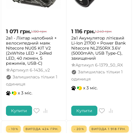
1 071
грн.
1 116
грн.
1 190
грн.
1 240
грн.
2в1 - Ліхтар налобний +
2в1 Акумулятор літієвий
велосипедний маяк
Li-Ion 21700 + Power Bank
Nitecore NU05 KIT V2
Nitecore NL2150RX 3.6V
(2xWhite LED + 2xRed
(5000mAh, USB Type-C),
LED, 40 люмен, 5
захищений
режимів, USB-C)
Артикул
6-1379_50_RX
Артикул
6-1436_v2
Залишилась тільки 1
Залишилась тільки 1
одиниця
одиниця
x 3 міс.
x 3 міс.
Купити
Купити
- 10%
ВИГОДА
424
ГРН.
- 20%
ВИГОДА
1 918
ГРН.