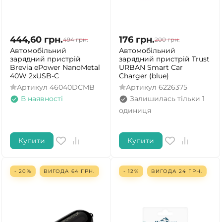
444,60
грн.
176
грн.
494
грн.
200
грн.
Автомобільний
Автомобільний
зарядний пристрій
зарядний пристрій Trust
Brevia ePower NanoMetal
URBAN Smart Car
40W 2xUSB-C
Charger (blue)
Артикул
46040DCMB
Артикул
6226375
В наявності
Залишилась тільки 1
одиниця
Купити
Купити
- 20%
ВИГОДА
64
ГРН.
- 12%
ВИГОДА
24
ГРН.