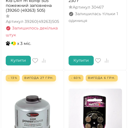
Kid DRY m колір 505
230 г
пожежний заповнена
Артикул
30467
(39260 (49263) 505)
Залишилась тільки 1
одиниця
Артикул
39260(49263)505
Залишилось декілька
штук
x 3 міс.
Купити
Купити
- 13%
ВИГОДА
27
ГРН.
- 60%
ВИГОДА
6
ГРН.