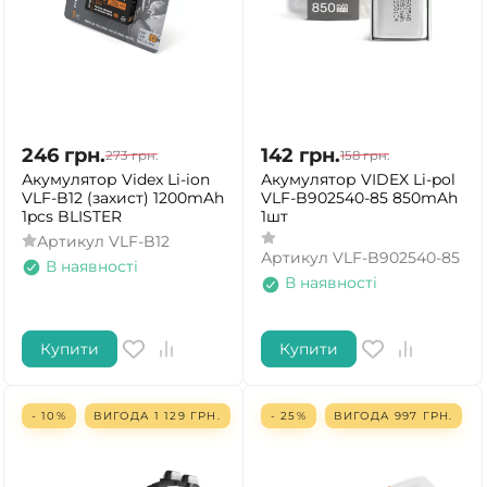
246
грн.
142
грн.
273
грн.
158
грн.
Акумулятор Videx Li-ion
Акумулятор VIDEX Li-pol
VLF-B12 (захист) 1200mAh
VLF-B902540-85 850mAh
1pcs BLISTER
1шт
Артикул
VLF-B12
Артикул
VLF-B902540-85
В наявності
В наявності
Купити
Купити
- 10%
ВИГОДА
1 129
ГРН.
- 25%
ВИГОДА
997
ГРН.