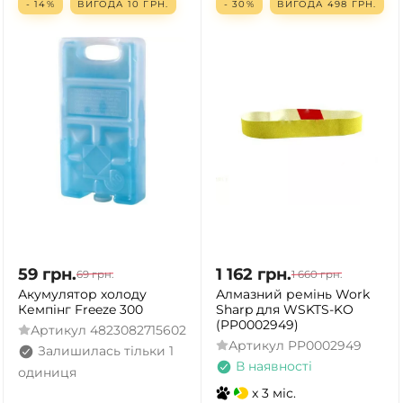
- 14%
ВИГОДА
10
ГРН.
- 30%
ВИГОДА
498
ГРН.
59
грн.
1 162
грн.
69
грн.
1 660
грн.
Акумулятор холоду
Алмазний ремінь Work
Кемпінг Freeze 300
Sharp для WSKTS-KO
(PP0002949)
Артикул
4823082715602
Артикул
PP0002949
Залишилась тільки 1
В наявності
одиниця
x 3 міс.