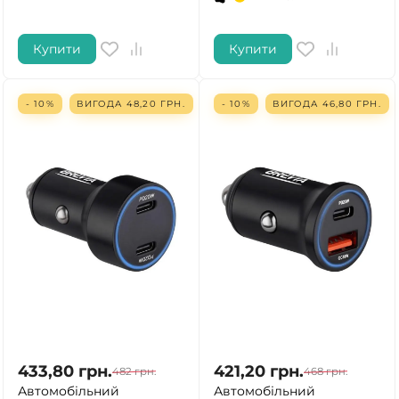
Купити
Купити
- 10%
ВИГОДА
48,20
ГРН.
- 10%
ВИГОДА
46,80
ГРН.
433,80
грн.
421,20
грн.
482
грн.
468
грн.
Автомобільний
Автомобільний