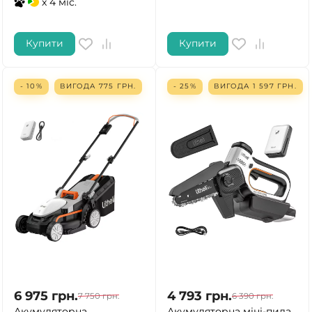
x 4 міс.
Купити
Купити
- 10%
ВИГОДА
775
ГРН.
- 25%
ВИГОДА
1 597
ГРН.
6 975
грн.
4 793
грн.
7 750
грн.
6 390
грн.
Акумуляторна
Акумуляторна міні-пила