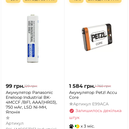
99
грн.
1 584
грн.
129
грн.
1 760
грн.
Акумулятор Panasonic
Акумулятор Petzl Accu
Eneloop Industrial BK-
Core
4MCCF /BF1, AAA/(HR03),
Артикул
E99ACA
750 мАг, LSD Ni-MH,
Залишилось декілька
Японія
штук
Артикул
x 3 міс.