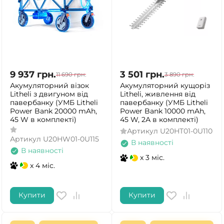
9 937
грн.
3 501
грн.
11 690
грн.
3 890
грн.
Акумуляторний візок
Акумуляторний кущоріз
Litheli з двигуном від
Litheli, живлення від
павербанку (УМБ Litheli
павербанку (УМБ Litheli
Power Bank 20000 mAh,
Power Bank 10000 mAh,
45 W в комплекті)
45 W, 2А в комплекті)
Артикул
U20HT01-0U110
Артикул
U20HW01-0U115
В наявності
В наявності
x 3 міс.
x 4 міс.
Купити
Купити