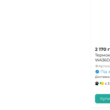
2 170
г
Термок
WA36DA
Артик
Під 
Доставка 
x 3
Куп