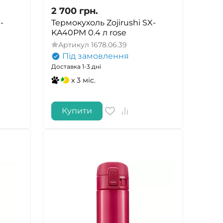
2 700
грн.
-
Термокухоль Zojirushi SX-
KA40PM 0.4 л rose
Артикул
1678.06.39
Під замовлення
Доставка 1-3 дні
x 3 міс.
Купити