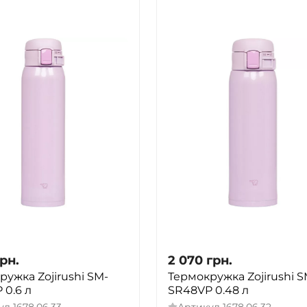
ТАК
НІ
рн.
2 070
грн.
ружка Zojirushi SM-
Термокружка Zojirushi S
 0.6 л
SR48VP 0.48 л
ул
1678.06.33
Артикул
1678.06.32