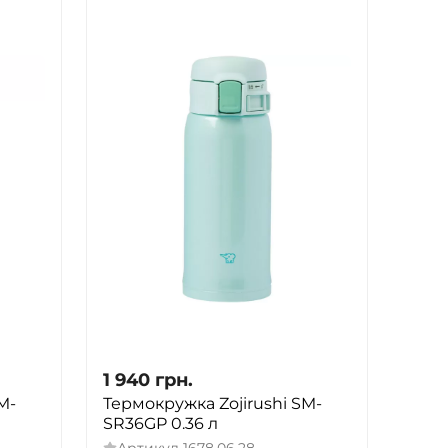
1 940
грн.
M-
Термокружка Zojirushi SM-
SR36GP 0.36 л
Артикул
1678.06.28