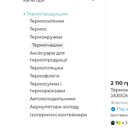
Категорії
Термопродукция
Термосклянки
Термос
Термокружки
Термочашки
Аксесуари для
термопродукції
Термопляшки
Термофляги
2 110
г
Термосумки і
Термоку
терморюкзаки
JA30GM
Автохолодильники
Артик
Акумулятори холоду
Під 
Ізотермічні контейнери
Доставка 
x 3