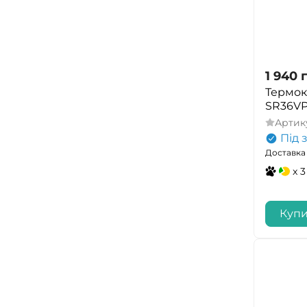
1 940
Термок
SR36VP
Артик
Під 
Доставка 
x 3
Куп