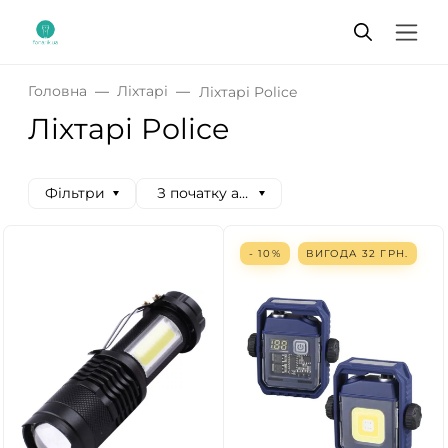
Головна
Ліхтарі
Ліхтарі Police
Ліхтарі Police
Фільтри
З початку алфавіту
- 10%
ВИГОДА
32
ГРН.