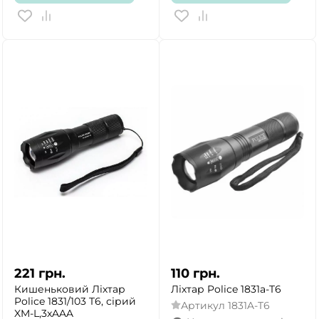
221
грн.
110
грн.
Кишеньковий Ліхтар
Ліхтар Police 1831a-T6
Police 1831/103 T6, сірий
Артикул
1831A-T6
XM-L,3xAAA