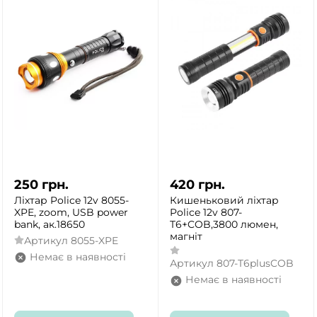
ТАК
НІ
250
грн.
420
грн.
Ліхтар Police 12v 8055-
Кишеньковий ліхтар
XPE, zoom, USB power
Police 12v 807-
bank, ак.18650
T6+COB,3800 люмен,
магніт
Артикул
8055-XPE
Немає в наявності
Артикул
807-T6plusCOB
Немає в наявності