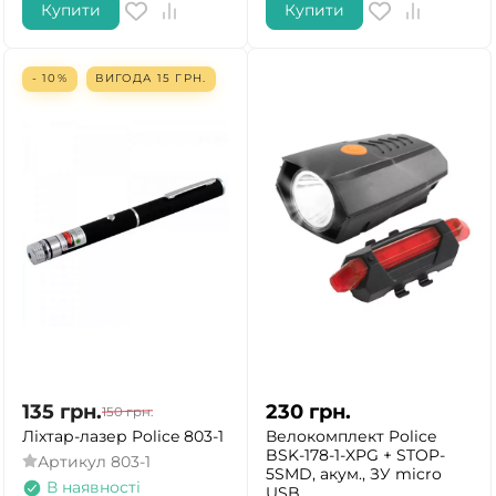
Купити
Купити
- 10%
ВИГОДА
15
ГРН.
135
грн.
230
грн.
150
грн.
Ліхтар-лазер Police 803-1
Велокомплект Police
BSK-178-1-XPG + STOP-
Артикул
803-1
5SMD, акум., ЗУ micro
В наявності
USB