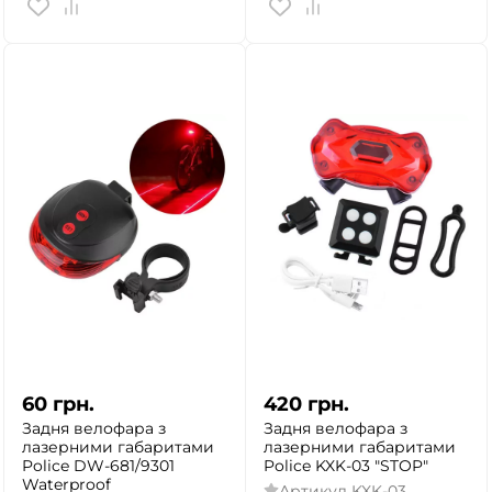
60
грн.
420
грн.
Задня велофара з
Задня велофара з
лазерними габаритами
лазерними габаритами
Police DW-681/9301
Police KXK-03 "STOP"
Waterproof
Артикул
KXK-03