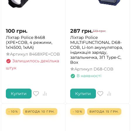
100
грн.
287
грн.
319
грн.
Ліхтар Police 8468
Ліхтар Police
(XPE+COB, 4 режими,
MULTIFUNCTIONAL D68-
1x14500, 1xAA)
COB, Li-Ion акумулятора,
індикація заряду,
Артикул
8468XPE+COB
запальничка, ЗП Type-C,
Залишилось декілька
Box
штук
Артикул
D68-COB
В наявності
Купити
Купити
- 10%
ВИГОДА
10
ГРН.
- 10%
ВИГОДА
15
ГРН.