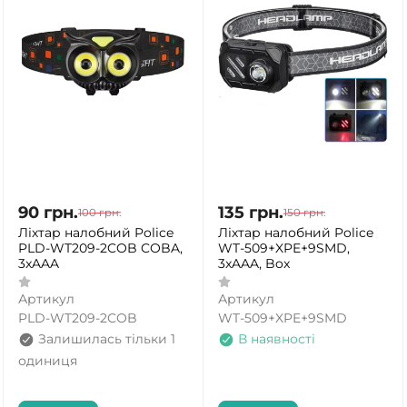
90
грн.
135
грн.
100
грн.
150
грн.
Ліхтар налобний Police
Ліхтар налобний Police
PLD-WT209-2COB COBA,
WT-509+XPE+9SMD,
3xAAA
3xAAA, Box
Артикул
Артикул
PLD-WT209-2COB
WT-509+XPE+9SMD
Залишилась тільки 1
В наявності
одиниця