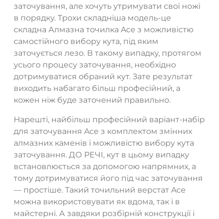
заточування, але хочуть утримувати свої ножі
в порядку. Трохи складніша модель-це
складна Алмазна точилка Ace з можливістю
ТАК
НІ
самостійного вибору кута, під яким
заточується лезо. В такому випадку, протягом
усього процесу заточування, необхідно
дотримуватися обраний кут. Зате результат
виходить набагато більш професійний, а
кожен ніж буде заточений правильно.
Нарешті, найбільш професійний варіант-набір
для заточування Ace з комплектом змінних
алмазних каменів і можливістю вибору кута
заточування. ДО РЕЧІ, кут в цьому випадку
встановлюється за допомогою напрямних, а
тому дотримуватися його під час заточування
— простіше. Такий точильний верстат Ace
можна використовувати як вдома, так і в
майстерні. А завдяки розбірній конструкції і