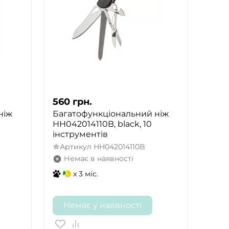
560
грн.
ніж
Багатофункціональний ніж
HH042014110B, black, 10
інструментів
Артикул
HH042014110B
Немає в наявності
x 3 міс.
Немає у наявності