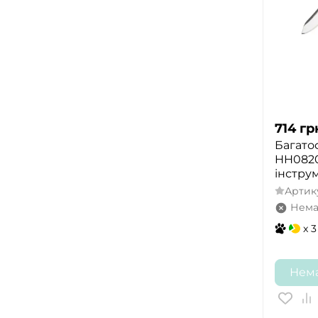
714
гр
Багато
HH08201
інстру
Артик
Нема
x 3
Нема