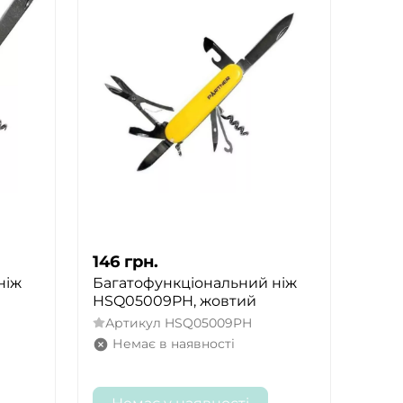
146
грн.
ніж
Багатофункціональний ніж
HSQ05009PH, жовтий
Артикул
HSQ05009PH
Немає в наявності