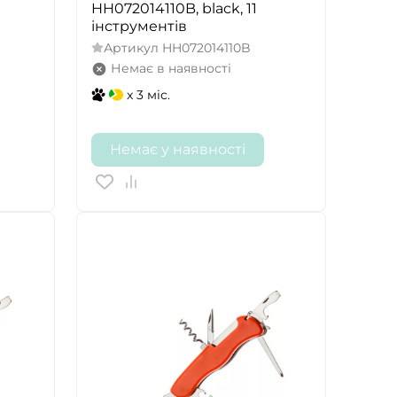
HH072014110B, black, 11
інструментів
Артикул
HH072014110B
Немає в наявності
x 3 міс.
Немає у наявності