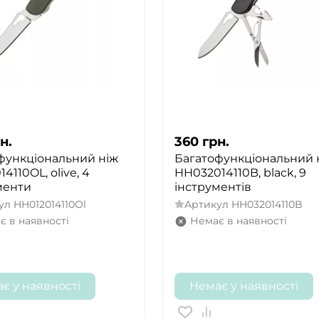
н.
360
грн.
функціональний ніж
Багатофункціональний 
4110OL, olive, 4
HH032014110B, black, 9
менти
інструментів
ул
HH012014110Ol
Артикул
HH032014110B
є в наявності
Немає в наявності
є у наявності
Немає у наявності