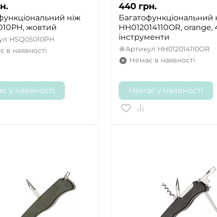
н.
440
грн.
функціональний ніж
Багатофункціональний 
10PH, жовтий
HH012014110OR, orange, 
інструменти
ул
HSQ05010PH
Артикул
HH012014110OR
є в наявності
Немає в наявності
є у наявності
Немає у наявності