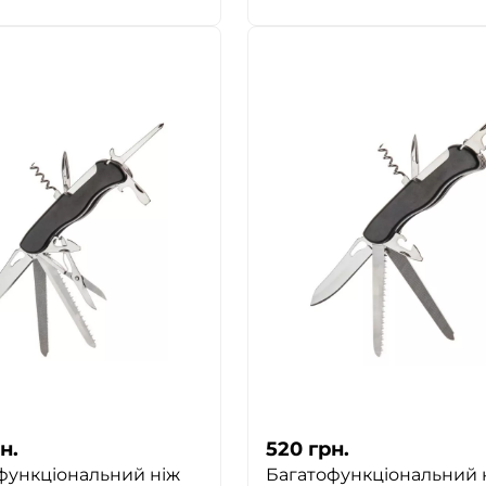
ТАК
НІ
н.
520
грн.
функціональний ніж
Багатофункціональний 