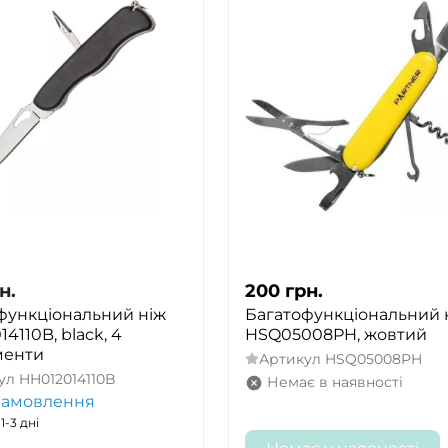
н.
200
грн.
функціональний ніж
Багатофункціональний 
4110B, black, 4
HSQ05008PH, жовтий
менти
Артикул
HSQ05008PH
ул
HH012014110B
Немає в наявності
замовлення
1-3 дні