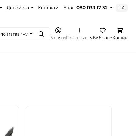
Допомога
Контакти
Блог
UA
080 033 12 32
по магазину
Пошук
Увійти
Порівняння
Вибране
Кошик