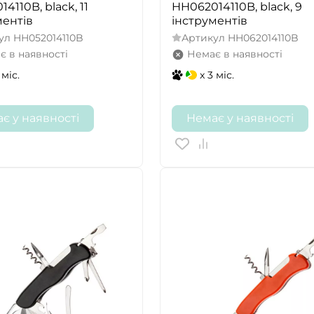
4110B, black, 11
HH062014110B, black, 9
ментів
інструментів
ул
HH052014110B
Артикул
HH062014110B
є в наявності
Немає в наявності
 міс.
x 3 міс.
є у наявності
Немає у наявності