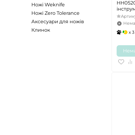
HH05201
Ножі Weknife
інстру
Ножі Zero Tolerance
Артик
Аксесуари для ножів
Нема
Клинок
x 3
Нема