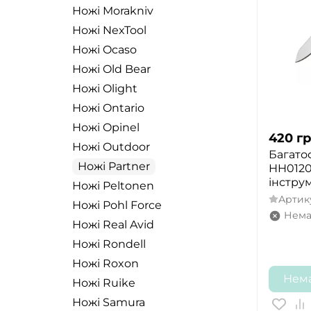
Ножі Morakniv
Ножі NexTool
Ножі Ocaso
Ножі Old Bear
Ножі Olight
Ножі Ontario
Ножі Opinel
420
гр
Ножі Outdoor
Багато
Ножі Partner
HH01201
інстру
Ножі Peltonen
Артик
Ножі Pohl Force
Нема
Ножі Real Avid
Ножі Rondell
Ножі Roxon
Нема
Ножі Ruike
Ножі Samura