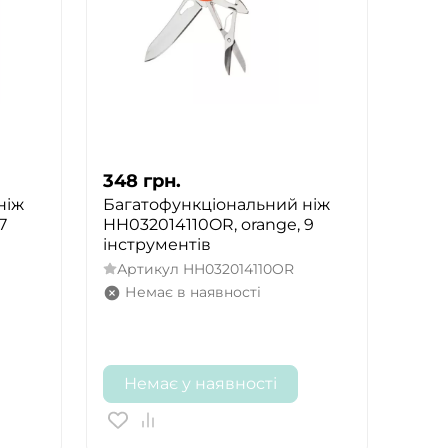
348
грн.
ніж
Багатофункціональний ніж
7
HH032014110OR, orange, 9
інструментів
Артикул
HH032014110OR
Немає в наявності
Немає у наявності