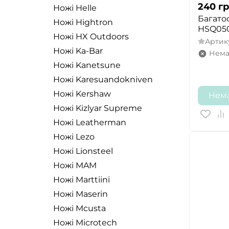
240
гр
Ножі Helle
Багато
Ножі Hightron
HSQ050
Ножі HX Outdoors
Артик
Ножі Ka-Bar
Нема
Ножі Kanetsune
Ножі Karesuandokniven
Ножі Kershaw
Нема
Ножі Kizlyar Supreme
Ножі Leatherman
Ножі Lezo
Ножі Lionsteel
Ножі MAM
Ножі Marttiini
Ножі Maserin
Ножі Mcusta
Ножі Microtech