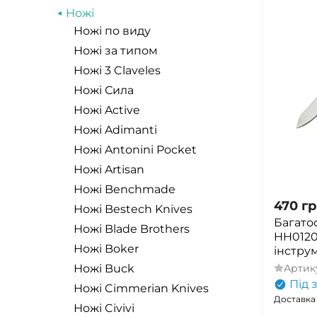
Ножі
Ножі по виду
Ножі за типом
Ножі 3 Claveles
Ножі Сила
Ножі Active
Ножі Adimanti
Ножі Antonini Pocket
Ножі Artisan
Ножі Benchmade
470
гр
Ножі Bestech Knives
Багато
Ножі Blade Brothers
HH01201
Ножі Boker
інстру
Артик
Ножі Buck
Під 
Ножі Cimmerian Knives
Доставка 
Ножі Civivi