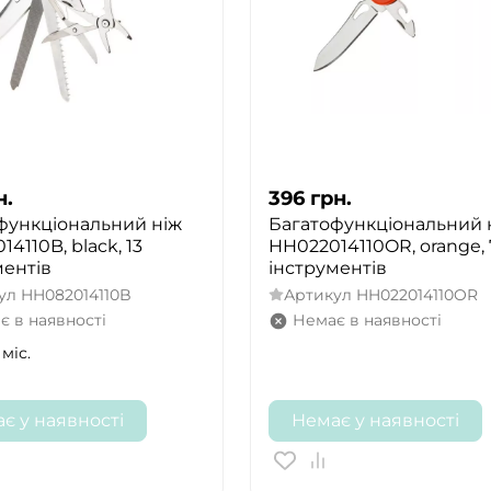
н.
396
грн.
функціональний ніж
Багатофункціональний 
4110B, black, 13
HH022014110OR, orange, 
ментів
інструментів
ул
HH082014110B
Артикул
HH022014110OR
є в наявності
Немає в наявності
 міс.
є у наявності
Немає у наявності