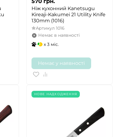
570
грн.
u
Ніж кухонний Kanetsugu
ku
Kireaji-Kakumei 21 Utility Knife
130mm (1016)
Артикул
1016
Немає в наявності
x 3 міс.
Немає у наявності
НОВЕ НАДХОДЖЕННЯ