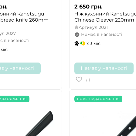
рн.
2 650
грн.
хонний Kanetsugu
Ніж кухонний Kanetsug
s bread knife 260mm
Chinese Cleaver 220mm (
Артикул
2021
ул
2027
Немає в наявності
є в наявності
x 3 міс.
 міс.
є у наявності
Немає у наявності
НАДХОДЖЕННЯ
НОВЕ НАДХОДЖЕННЯ