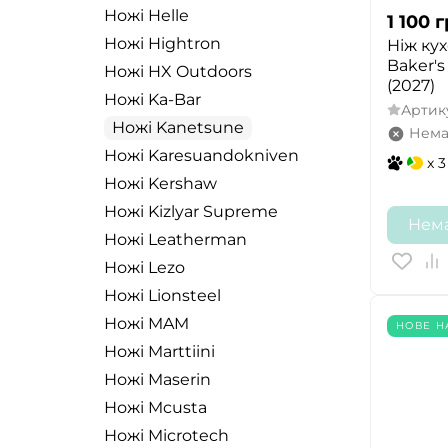
Ножі Helle
1 100
г
Ножі Hightron
Ніж ку
Baker'
Ножі HX Outdoors
(2027)
Ножі Ka-Bar
Артик
Ножі Kanetsune
Нема
Ножі Karesuandokniven
x 3
Ножі Kershaw
Ножі Kizlyar Supreme
Нема
Ножі Leatherman
Ножі Lezo
Ножі Lionsteel
Ножі MAM
НОВЕ 
Ножі Marttiini
Ножі Maserin
Ножі Mcusta
Ножі Microtech