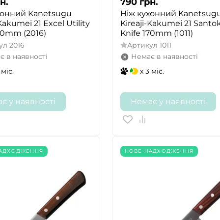
н.
790
грн.
хонний Kanetsugu
Ніж кухонний Kanetsug
Kakumei 21 Excel Utility
Kireaji-Kakumei 21 Santo
30mm (2016)
Knife 170mm (1011)
ул
2016
Артикул
1011
є в наявності
Немає в наявності
 міс.
x 3 міс.
є у наявності
Немає у наявності
НАДХОДЖЕННЯ
НОВЕ НАДХОДЖЕННЯ