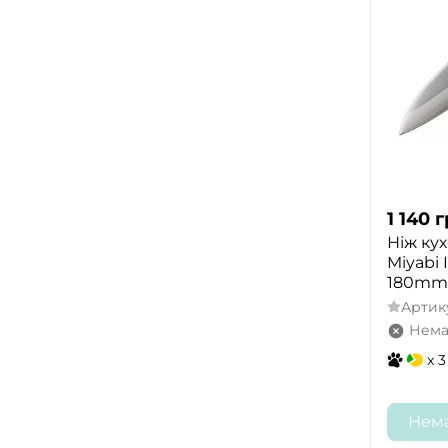
1 140
г
Ніж ку
Miyabi I
180mm 
Артик
Нема
x 3
Нема