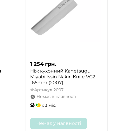
1 254
грн.
u
Ніж кухонний Kanetsugu
Miyabi Issin Nakiri Knife VG2
165mm (2007)
Артикул
2007
Немає в наявності
x 3 міс.
Немає у наявності