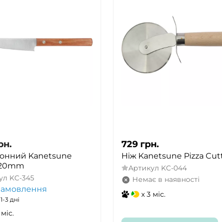
рн.
729
грн.
хонний Kanetsune
Ніж Kanetsune Pizza Cutt
 120mm
Артикул
KC-044
ул
KC-345
Немає в наявності
замовлення
x 3 міс.
1-3 дні
 міс.