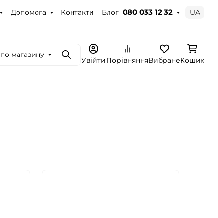
Допомога
Контакти
Блог
UA
080 033 12 32
по магазину
Пошук
Увійти
Порівняння
Вибране
Кошик