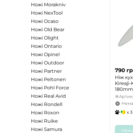
Ножі Morakniv
Ножі NexTool
Ножі Ocaso
Ножі Old Bear
Ножі Olight
Ножі Ontario
Ножі Opinel
Ножі Outdoor
790
гр
Ножі Partner
Ніж ку
Ножі Peltonen
Kireaji
Ножі Pohl Force
180mm 
Ножі Real Avid
Артик
Нема
Ножі Rondell
x 3
Ножі Roxon
Ножі Ruike
Ножі Samura
Нема