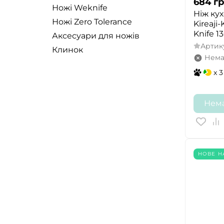
684
гр
Ножі Weknife
Ніж ку
Ножі Zero Tolerance
Kireaji-
Knife 1
Аксесуари для ножів
Артик
Клинок
Нема
x 3
Нема
НОВЕ 