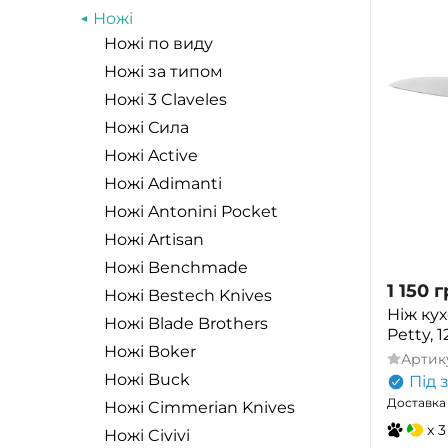
Ножі
Ножі по виду
Ножі за типом
Ножі 3 Claveles
Ножі Сила
Ножі Active
Ножі Adimanti
Ножі Antonini Pocket
Ножі Artisan
Ножі Benchmade
1 150
г
Ножі Bestech Knives
Ніж ку
Ножі Blade Brothers
Petty,
Ножі Boker
Артик
Ножі Buck
Під 
Доставка 
Ножі Cimmerian Knives
x 3
Ножі Civivi