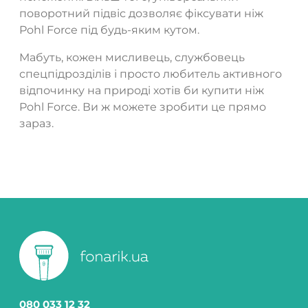
поворотний підвіс дозволяє фіксувати ніж
Pohl Force під будь-яким кутом.
Мабуть, кожен мисливець, службовець
спецпідрозділів і просто любитель активного
відпочинку на природі хотів би купити ніж
Pohl Force. Ви ж можете зробити це прямо
зараз.
080 033 12 32