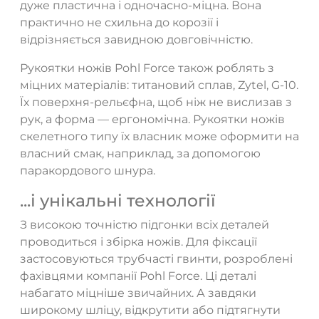
дуже пластична і одночасно-міцна. Вона
практично не схильна до корозії і
відрізняється завидною довговічністю.
Рукоятки ножів Pohl Force також роблять з
міцних матеріалів: титановий сплав, Zytel, G-10.
Їх поверхня-рельєфна, щоб ніж не вислизав з
рук, а форма — ергономічна. Рукоятки ножів
скелетного типу їх власник може оформити на
власний смак, наприклад, за допомогою
паракордового шнура.
...і унікальні технології
ТАК
НІ
З високою точністю підгонки всіх деталей
проводиться і збірка ножів. Для фіксації
застосовуються трубчасті гвинти, розроблені
фахівцями компанії Pohl Force. Ці деталі
набагато міцніше звичайних. А завдяки
широкому шліцу, відкрутити або підтягнути