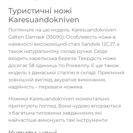
Туристичні ножі
Karesuandokniven
Погляньте на цю модель: Karesuandokniven
Galten Damask (35090). Особливість ножа-в
наявності високоміцної сталі Sandvik 12C27, а
також натуральному складі ручки. Сюди
входить карельська береза. Твердість ножа
досягає 58 одиниць по Роквеллу. Є ще також
модель з дамаської сталлю в складі. Приємний
зовнішній вигляд, акуратне виконання,
надійність – переваги ножика.
Ножики Karesuandokniven моментально
притягують погляд. Вони чудово впораються
з багатьма типовими завданнями, які
найчастіше виконують такі інструменти.