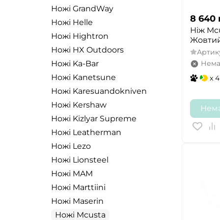
Ножі GrandWay
8 640
Ножі Helle
Ніж Mcu
Ножі Hightron
Жовтий
Ножі HX Outdoors
Артик
Нема
Ножі Ka-Bar
Ножі Kanetsune
x 4
Ножі Karesuandokniven
Ножі Kershaw
Нема
Ножі Kizlyar Supreme
Ножі Leatherman
Ножі Lezo
Ножі Lionsteel
Ножі MAM
Ножі Marttiini
Ножі Maserin
Ножі Mcusta