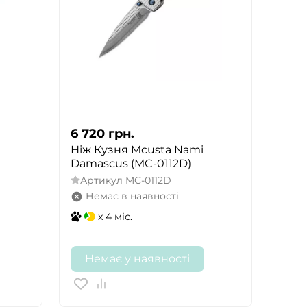
6 720
грн.
Ніж Кузня Mcusta Nami
Damascus (MC-0112D)
Артикул
MC-0112D
Немає в наявності
x 4 міс.
Немає у наявності