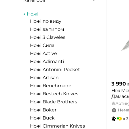
Категорії
Ножі
Ножі по виду
Ножі за типом
Ножі 3 Claveles
Ножі Сила
Ножі Active
Ножі Adimanti
Ножі Antonini Pocket
Ножі Artisan
3 990
Ножі Benchmade
Ніж Mcu
Ножі Bestech Knives
Дамаск
Ножі Blade Brothers
Артик
Ножі Boker
Нема
Ножі Buck
x 3
Ножі Cimmerian Knives