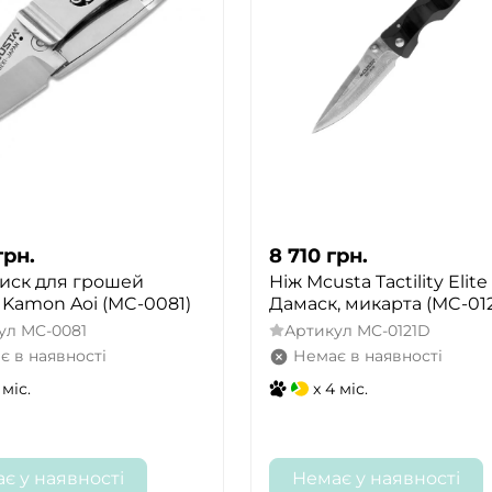
грн.
8 710
грн.
тиск для грошей
Ніж Mcusta Tactility Elite
 Kamon Aoi (MC-0081)
Дамаск, микарта (MC-01
ул
MC-0081
Артикул
MC-0121D
є в наявності
Немає в наявності
 міс.
x 4 міс.
є у наявності
Немає у наявності