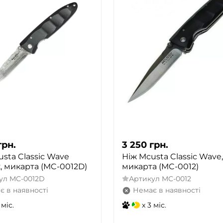
грн.
3 250
грн.
sta Classic Wave
Ніж Mcusta Classic Wave,
, микарта (MC-0012D)
микарта (MC-0012)
ул
MC-0012D
Артикул
MC-0012
є в наявності
Немає в наявності
 міс.
x 3 міс.