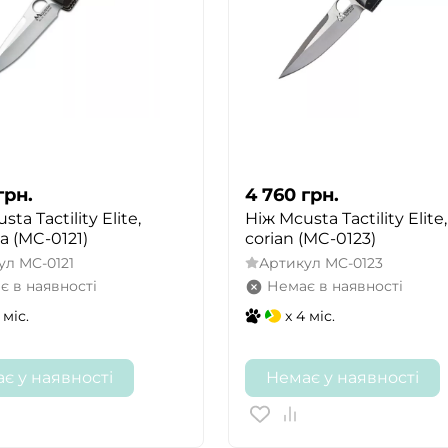
грн.
4 760
грн.
ta Tactility Elite,
Ніж Mcusta Tactility Elite,
а (MC-0121)
corian (MC-0123)
ул
MC-0121
Артикул
MC-0123
є в наявності
Немає в наявності
 міс.
x 4 міс.
є у наявності
Немає у наявності