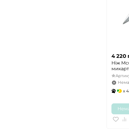
4 220
Ніж Mcus
микарт
Артик
Нема
x 4
Нема