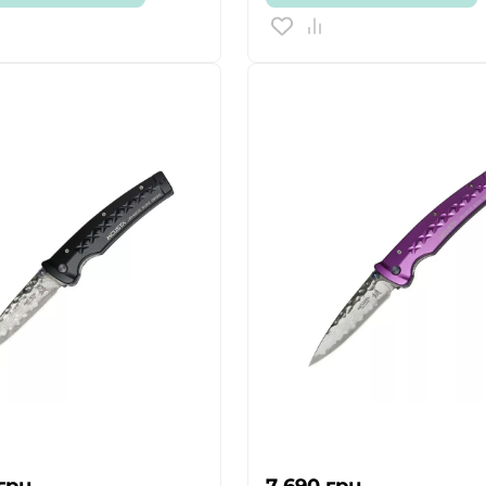
ТАК
НІ
грн.
7 690
грн.