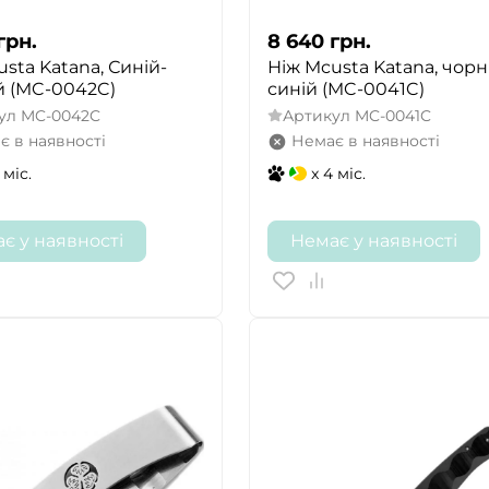
грн.
8 640
грн.
sta Katana, Синій-
Ніж Mcusta Katana, чор
 (MC-0042C)
синій (MC-0041C)
ул
MC-0042C
Артикул
MC-0041C
є в наявності
Немає в наявності
 міс.
x 4 міс.
є у наявності
Немає у наявності