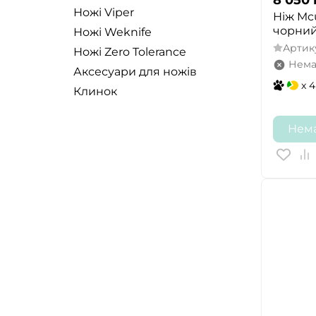
Ножі Viper
Ніж Mc
чорний
Ножі Weknife
Артик
Ножі Zero Tolerance
Нема
Аксесуари для ножів
x 4
Клинок
Нема