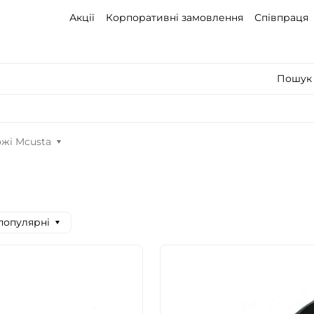
Акції
Корпоративні замовлення
Співпраця
Пошук 
жі Mcusta
 популярні