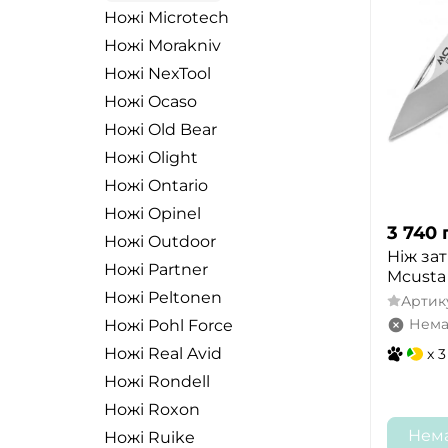
Ножі Microtech
Ножі Morakniv
Ножі NexTool
Ножі Ocaso
Ножі Old Bear
Ножі Olight
Ножі Ontario
Ножі Opinel
3 740
Ножі Outdoor
Ніж за
Ножі Partner
Mcusta
Ножі Peltonen
Артик
Нема
Ножі Pohl Force
Ножі Real Avid
x 3
Ножі Rondell
Ножі Roxon
Нема
Ножі Ruike