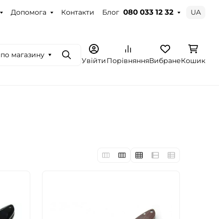
Допомога
Контакти
Блог
UA
080 033 12 32
по магазину
Пошук
Увійти
Порівняння
Вибране
Кошик