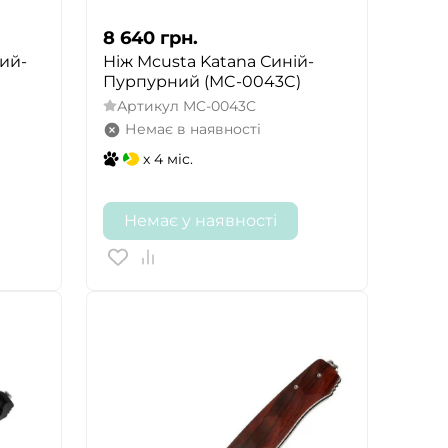
8 640
грн.
ний-
Ніж Mcusta Katana Синій-
Пурпурний (MC-0043C)
Артикул
MC-0043C
Немає в наявності
x 4 міс.
Немає у наявності