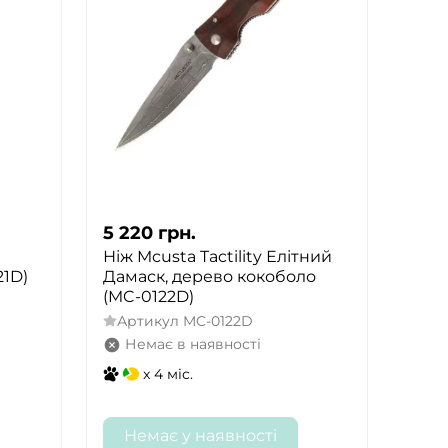
5 220
грн.
Ніж Mcusta Tactility Елітний
21D)
Дамаск, дерево кокоболо
(MC-0122D)
Артикул
MC-0122D
Немає в наявності
x 4 міс.
Немає у наявності