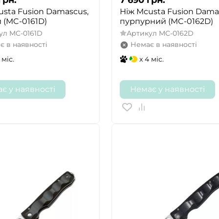
usta Fusion Damascus,
Ніж Mcusta Fusion Dama
 (MC-0161D)
пурпурний (MC-0162D)
ул
MC-0161D
Артикул
MC-0162D
є в наявності
Немає в наявності
 міс.
x 4 міс.
є у наявності
Немає у наявності