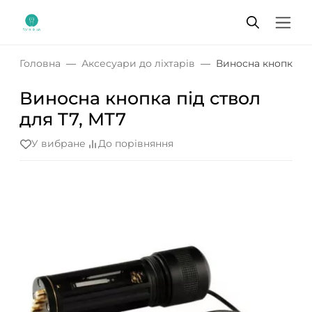
Головна
Аксесуари до ліхтарів
Виносна кнопка під
Виносна кнопка під ствол
для T7, MT7
У вибране
До порівняння