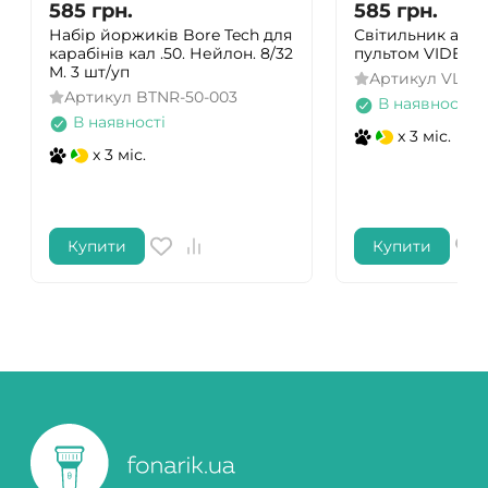
585
грн.
585
грн.
Набір йоржиків Bore Tech для
Світильник аку
карабінів кал .50. Нейлон. 8/32
пультом VIDEX 
M. 3 шт/уп
Артикул
VL-N
Артикул
BTNR-50-003
В наявності
В наявності
x 3 міс.
x 3 міс.
Купити
Купити