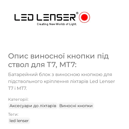
ТАК
НІ
Опис виносної кнопки під
ствол для T7, MT7:
Батарейний блок з виносною кнопкою для
підствольного кріплення ліхтарів Led Lenser
T7 і MT7.
Категорії:
Аксесуари до ліхтарів
Виносні кнопки
Теги:
led lenser