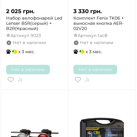
2 025
грн.
3 330
грн.
Набор велофонарей Led
Комплект Fenix TK06 +
Lenser B5R(серый) +
выносная кнопка AER-
B2R(Красный)
02V20
Артикул
9023
Артикул
tac8
Нет в наличии
Нет в наличии
x 3 мес.
x 3 мес.
Нет в наличии
Нет в наличии