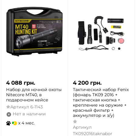
4 088
грн.
4 200
грн.
Набор для ночной охоты
Тактический набор Fenix
Nitecore MT40, в
(фонарь TK09 2016 +
подарочном кейсе
тактическая кнопка +
крепление на оружие +
Артикул
6-1143
красный фильтр +
Нет в наличии
аккумулятор и з/у)
x 4 мес.
Артикул
TK092016taknabor