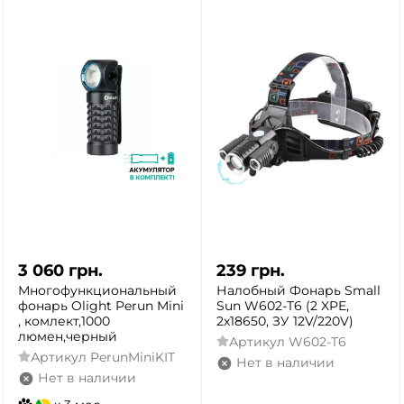
3 060
грн.
239
грн.
Многофункциональный
Налобный Фонарь Small
фонарь Olight Perun Mini
Sun W602-T6 (2 XPE,
, комлект,1000
2х18650, ЗУ 12V/220V)
люмен,черный
Артикул
W602-T6
Артикул
PerunMiniKIT
Нет в наличии
Нет в наличии