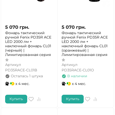
5 070
грн.
5 070
грн.
Фонарь тактический
Фонарь тактический
ручной Fenix PD35R ACE
ручной Fenix PD35R ACE
LED 2000 лм +
LED 2000 лм +
наключный фонарь CL01
наключный фонарь CL01
(черный) |
(оранжевый) |
Лимитированная серия
Лимитированная серия
Артикул
Артикул
PD35RACE-CL01B
PD35RACE-CL01O
Осталась 1 штука
В наличии
x 4 мес.
x 4 мес.
Купить
Купить