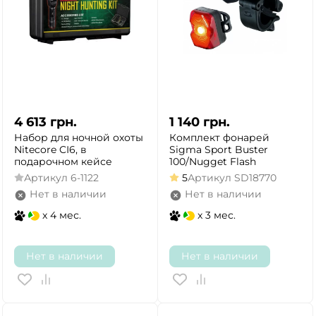
ДА
НЕТ
4 613
грн.
1 140
грн.
Набор для ночной охоты
Комплект фонарей
Nitecore CI6, в
Sigma Sport Buster
подарочном кейсе
100/Nugget Flash
Артикул
6-1122
5
Артикул
SD18770
Нет в наличии
Нет в наличии
x 4 мес.
x 3 мес.
Нет в наличии
Нет в наличии