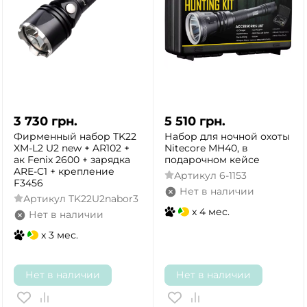
3 730
грн.
5 510
грн.
Фирменный набор TK22
Набор для ночной охоты
XM-L2 U2 new + AR102 +
Nitecore MH40, в
ак Fenix 2600 + зарядка
подарочном кейсе
ARE-C1 + крепление
Артикул
6-1153
F3456
Нет в наличии
Артикул
TK22U2nabor3
x 4 мес.
Нет в наличии
x 3 мес.
Нет в наличии
Нет в наличии