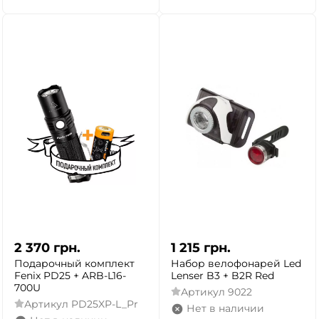
2 370
грн.
1 215
грн.
Подарочный комплект
Набор велофонарей Led
Fenix PD25 + ARB-L16-
Lenser B3 + B2R Red
700U
Артикул
9022
Артикул
PD25XP-L_Pr
Нет в наличии