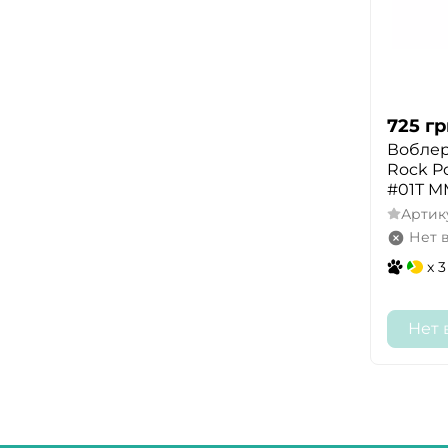
725
гр
Воблер
Rock P
#01T M
Артик
Нет 
x 3
Нет 