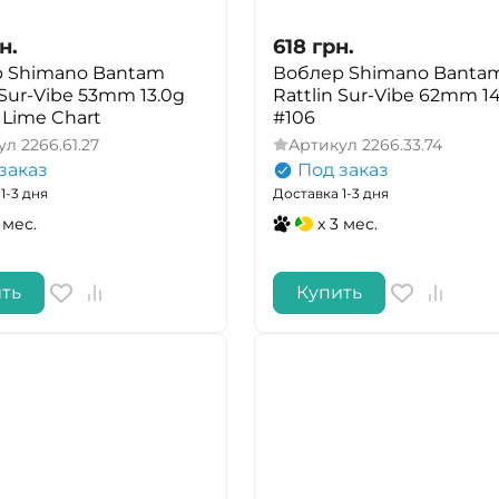
н.
618
грн.
 Shimano Bantam
Воблер Shimano Banta
 Sur-Vibe 53mm 13.0g
Rattlin Sur-Vibe 62mm 1
 Lime Chart
#106
ул
2266.61.27
Артикул
2266.33.74
заказ
Под заказ
1-3 дня
Доставка 1-3 дня
 мес.
x 3 мес.
ть
Купить