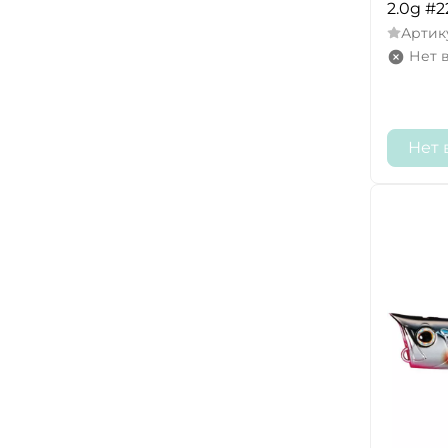
2.0g #2
Артик
Нет 
Нет 