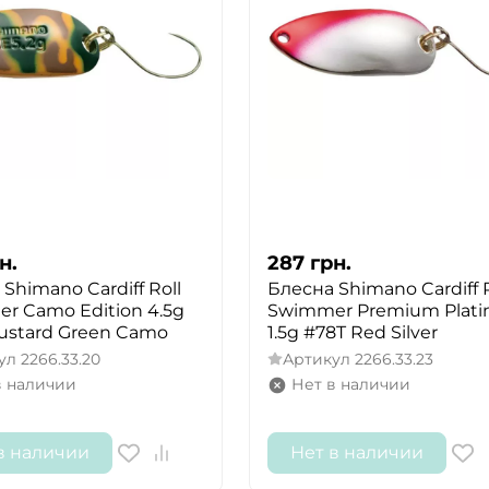
н.
287
грн.
Shimano Cardiff Roll
Блесна Shimano Cardiff R
r Camo Edition 4.5g
Swimmer Premium Plati
ustard Green Camo
1.5g #78T Red Silver
ул
2266.33.20
Артикул
2266.33.23
в наличии
Нет в наличии
ДА
НЕТ
в наличии
Нет в наличии