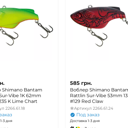
н.
585
грн.
 Shimano Bantam
Воблер Shimano Banta
 Sur-Vibe 1K 62mm
Rattlin Sur-Vibe 53mm 13
235 K Lime Chart
#129 Red Claw
ул
2266.61.18
Артикул
2266.61.24
заказ
Под заказ
1-3 дня
Доставка 1-3 дня