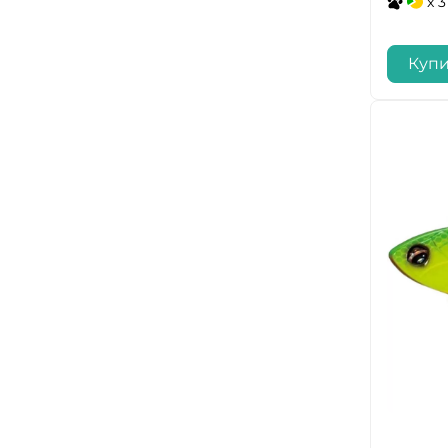
x 3
Купи