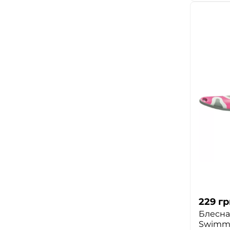
229
гр
Блесна 
Swimme