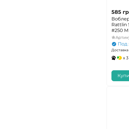
585
гр
Воблер
Rattlin
#250 M
Артик
Под 
Доставка 
x 3
Купи