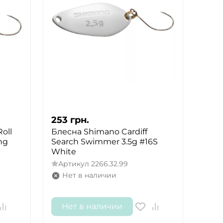
253
грн.
oll
Блесна Shimano Cardiff
ng
Search Swimmer 3.5g #16S
White
Артикул
2266.32.99
Нет в наличии
Нет в наличии