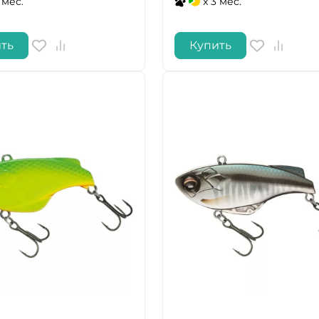
 мес.
x 3 мес.
ть
Купить