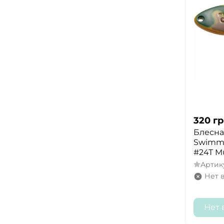
320
гр
Блесна 
Swimme
#24T M
Артик
Нет 
Нет 