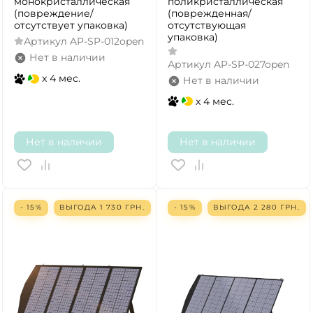
монокристаллическая
поликристаллическая
(повреждение/
(поврежденная/
отсутствует упаковка)
отсутствующая
упаковка)
Артикул
AP-SP-012open
Нет в наличии
Артикул
AP-SP-027open
x 4 мес.
Нет в наличии
x 4 мес.
Нет в наличии
Нет в наличии
- 15%
ВЫГОДА
1 730
ГРН.
- 15%
ВЫГОДА
2 280
ГРН.
ДА
НЕТ