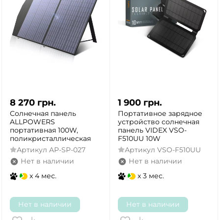
8 270
грн.
1 900
грн.
Солнечная панель
Портативное зарядное
ALLPOWERS
устройство солнечная
портативная 100W,
панель VIDEX VSO-
поликристаллическая
F510UU 10W
Артикул
AP-SP-027
Артикул
VSO-F510UU
Нет в наличии
Нет в наличии
x 4 мес.
x 3 мес.
Нет в наличии
Нет в наличии