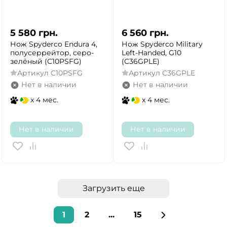
5 580
грн.
6 560
грн.
Нож Spyderco Endura 4,
Нож Spyderco Military
полусеррейтор, серо-
Left-Handed, G10
зелёный (C10PSFG)
(C36GPLE)
Артикул
C10PSFG
Артикул
C36GPLE
Нет в наличии
Нет в наличии
x 4 мес.
x 4 мес.
Нет в наличии
Нет в наличии
Загрузить еще
1
2
...
15