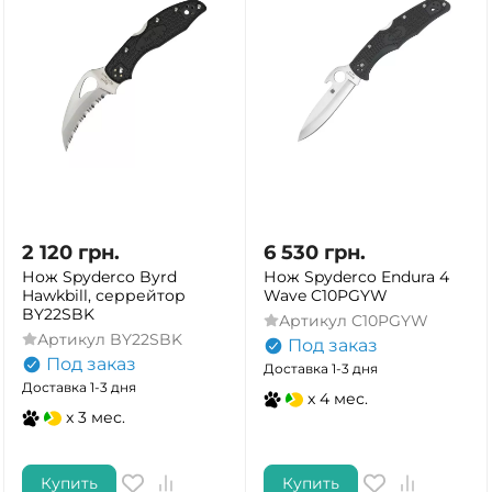
2 120
грн.
6 530
грн.
Нож Spyderco Byrd
Нож Spyderco Endura 4
Hawkbill, серрейтор
Wave C10PGYW
BY22SBK
Артикул
C10PGYW
Артикул
BY22SBK
Под заказ
Под заказ
Доставка 1-3 дня
Доставка 1-3 дня
x 4 мес.
x 3 мес.
Купить
Купить