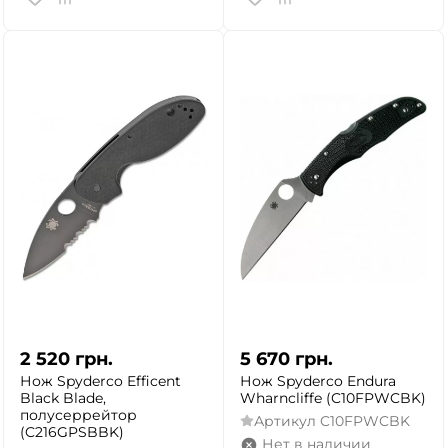
2 520
грн.
5 670
грн.
Нож Spyderco Efficent
Нож Spyderco Endura
Black Blade,
Wharncliffe (C10FPWCBK)
полусеррейтор
Артикул
C10FPWCBK
(C216GPSBBK)
Нет в наличии