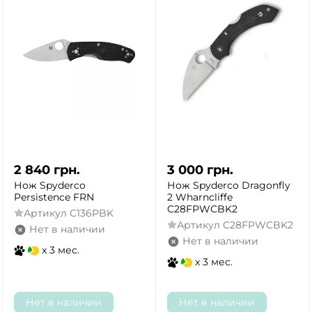
2 840
грн.
3 000
грн.
Нож Spyderco
Нож Spyderco Dragonfly
Persistence FRN
2 Wharncliffe
C28FPWCBK2
Артикул
C136PBK
Артикул
C28FPWCBK2
Нет в наличии
Нет в наличии
x 3 мес.
x 3 мес.
Нет в наличии
Нет в наличии