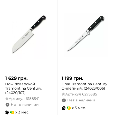
1 629
грн.
1 199
грн.
Нож поварской
Нож Tramontina Century
Tramontina Century,
филейный, (24023/006)
(24020/107)
Артикул
6275385
Артикул
6188541
Нет в наличии
Нет в наличии
x 3 мес.
x 3 мес.