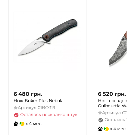
6 480
грн.
6 520
грн.
Нож Boker Plus Nebula
Нож складной Civi
Guibourtia Wood
Артикул
01BO319
Артикул
C2405
Осталось несколько штук
Осталась 1 ш
x 4 мес.
x 4 мес.