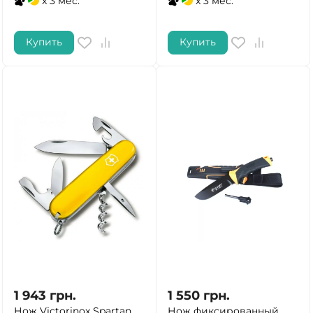
x 3 мес.
x 3 мес.
Купить
Купить
1 943
грн.
1 550
грн.
Нож Victorinox Spartan
Нож фиксированный