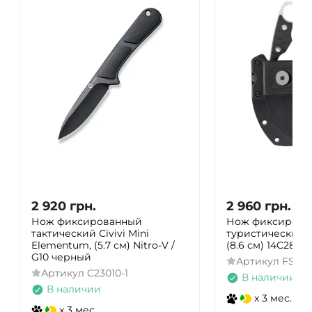
2 920
грн.
2 960
грн.
Нож фиксированный
Нож фиксирова
тактический Civivi Mini
туристический R
Elementum, (5.7 см) Nitro-V /
(8.6 см) 14C28N 
G10 черный
Артикул
FS68
Артикул
C23010-1
В наличии
В наличии
x 3 мес.
x 3 мес.