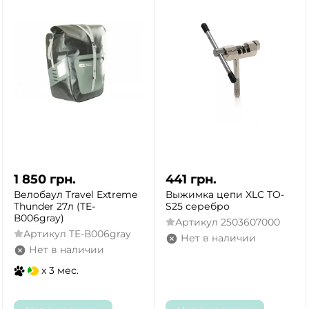
1 850
грн.
441
грн.
Велобаул Travel Extreme
Выжимка цепи XLC TO-
Thunder 27л (TE-
S25 серебро
В006gray)
Артикул
2503607000
Артикул
TE-В006gray
Нет в наличии
Нет в наличии
x 3 мес.