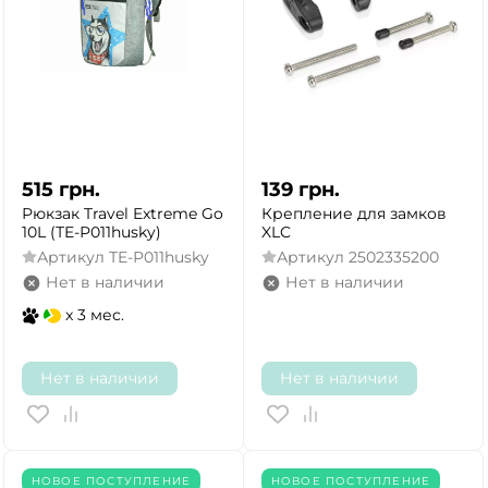
515
грн.
139
грн.
Рюкзак Travel Extreme Go
Крепление для замков
10L (ТE-Р011husky)
XLC
Артикул
ТE-Р011husky
Артикул
2502335200
Нет в наличии
Нет в наличии
x 3 мес.
Нет в наличии
Нет в наличии
НОВОЕ ПОСТУПЛЕНИЕ
НОВОЕ ПОСТУПЛЕНИЕ