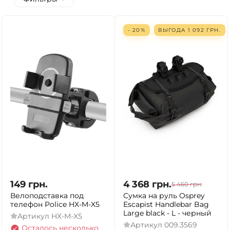
- 20%
ВЫГОДА
1 092
ГРН.
149
грн.
4 368
грн.
5 460
грн.
Велоподставка под
Сумка на руль Osprey
телефон Police HX-M-X5
Escapist Handlebar Bag
Large black - L - черный
Артикул
HX-M-X5
Артикул
009.3569
Осталось несколько